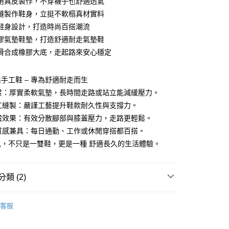
用真皮製作，不穿襪子也舒適透氣
付款
業銀行
彰化商業銀行
縫製作鞋身，立挺不軟榻真材實料
業儲蓄銀行
台北富邦商業銀行
鞋身設計，打造時尚百搭潮流
華商業銀行
兆豐國際商業銀行
膠氣墊鞋墊，打造舒適耐走氣墊鞋
小企業銀行
台中商業銀行
滑合成橡膠大底，走起路來安心穩定
台灣）商業銀行
華泰商業銀行
業銀行
遠東國際商業銀行
業銀行
永豐商業銀行
手工鞋 – 專為舒適耐走而生
業銀行
星展（台灣）商業銀行
不累：厚實柔軟氣墊，長時間走路或站立能減緩壓力。
際商業銀行
中國信託商業銀行
y
手工縫製：嚴謹工藝提升鞋款耐久性與支撐力。
天信用卡公司
吸震效果：有效分散腳部與膝蓋壓力，走路更輕鬆。
與質感兼具：每日通勤、工作或休閒穿搭都百搭。
享後付
兒，不只是一雙鞋，更是一種 舒適長久的生活體驗。
FTEE先享後付」】
先享後付是「在收到商品之後才付款」的支付方式。 讓您購物簡單
心！
類 (2)
：不需註冊會員、不需綁卡、不需儲值。
：只要手機號碼，簡訊認證，即可結帳。
靴子
：先確認商品／服務後，再付款。
客服
靴款系列
付款
EE先享後付」結帳流程】