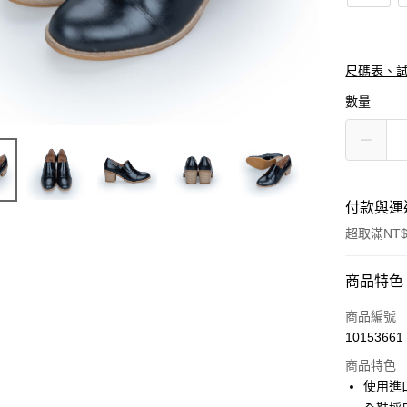
尺碼表、
數量
付款與運
超取滿NT$
付款方式
商品特色
信用卡一
商品編號
10153661
信用卡分
商品特色
3 期 
使用進
合作金