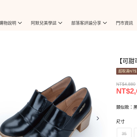
購物說明
阿默兒美學誌
部落客評論分享
門市資訊
【可甜可
超取滿NT$
NT$4,880
NT$2,
類似款：
尺寸
35