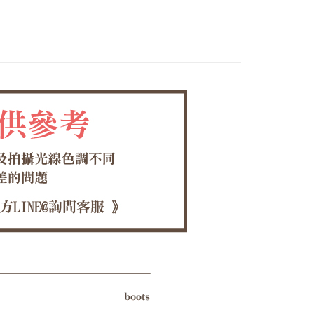
0，滿NT$1,380(含以上)免運費
方式選擇「AFTEE先享後付」後，將跳轉至「AFTEE先享後
頁面，進行簡訊認證並確認金額後，即可完成結帳。
家取貨
成立數日內，您將收到繳費通知簡訊。
費通知簡訊後14天內，點擊此簡訊中的連結，可透過四大超商
0，滿NT$1,380(含以上)免運費
網路銀行／等多元方式進行付款，方視為交易完成。
：結帳手續完成當下不需立刻繳費，但若您需要取消訂單，請聯
付款
的店家。未經商家同意取消之訂單仍視為有效，需透過AFTEE
繳納相關費用。
0，滿NT$1,380(含以上)免運費
否成功請以「AFTEE先享後付 」之結帳頁面顯示為準，若有關於
功／繳費後需取消欲退款等相關疑問，請聯繫「AFTEE先享後
1取貨
援中心」
https://netprotections.freshdesk.com/support/home
0，滿NT$1,380(含以上)免運費
項】
恩沛科技股份有限公司提供之「AFTEE先享後付」服務完成之
依本服務之必要範圍內提供個人資料，並將交易相關給付款項請
00，滿NT$1,380(含以上)免運費
讓予恩沛科技股份有限公司。
個人資料處理事宜，請瀏覽以下網址：
專用)
ee.tw/terms/#terms3
25，滿NT$1,380(含以上)免運費
年的使用者請事先徵得法定代理人或監護人之同意方可使用
E先享後付」，若未經同意申辦者引起之損失，本公司不負相關責
（貨到付運費）
查看運費
AFTEE先享後付」時，將依據個別帳號之用戶狀況，依本公司
核予不同之上限額度；若仍有額度不足之情形，本公司將視審查
用戶進行身份認證。
一人註冊多個帳號或使用他人資訊註冊。若發現惡意使用之情