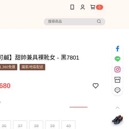
0
鹹】甜帥兼具裸靴女 - 黑7801
1,380免運
國家/地區配送
680
黑
36
37
38
39
40