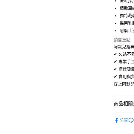
全鞋採
超商取貨
華南商
精緻車
LINE Pay
上海商
獨特裁
國泰世
採用乳
Apple Pay
臺灣中
耐磨止
匯豐（
街口支付
聯邦商
銷售重點
元大商
悠遊付
阿默兒經典
玉山商
✔ 久站
台新國
Google Pa
✔ 專業
台灣樂
全盈+PAY
✔ 極佳
✔ 實用
AFTEE先
穿上阿默
相關說明
【關於「A
ATM付款
AFTEE
便利好安
商品相關分
１．簡單
２．便利
女鞋系列
運送方式
３．安心
分享
可甜可鹹
全家取貨
【「AFT