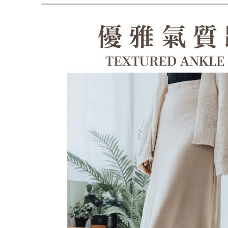
形，恩沛
動。