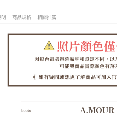
每筆NT$6
１．於結帳
付」結帳
付款後全
２．訂單
３．收到繳
說明
商品規格
相關推薦
每筆NT$6
／ATM／
※ 請注意
7-11取貨
絡購買商品
先享後付
每筆NT$6
※ 交易是
是否繳費成
付款後7-1
付客戶支
每筆NT$6
【注意事
郵局
１．透過由
交易，需
每筆NT$1
求債權轉
２．關於
郵局(離島
https://aft
每筆NT$1
３．未成
「AFTE
海外宅配
任。
４．使用「
即時審查
結果請求
５．嚴禁