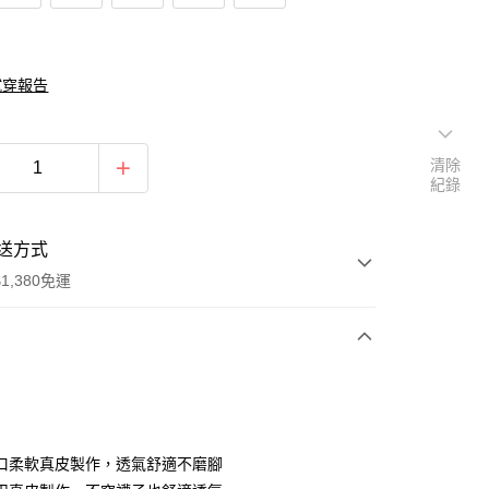
試穿報告
清除
紀錄
送方式
1,380免運
次付款
期付款
0 利率 每期
NT$893
21家銀行
口柔軟真皮製作，透氣舒適不磨腳
庫商業銀行
第一商業銀行