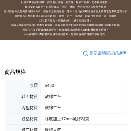
顯示電腦版詳細說明
商品規格
原價
5480
鞋面材質
軟綿牛革
內裡材質
軟綿牛革
鞋墊材質
豚皮加上17mm乳膠材質
鞋底材質
橡膠大底