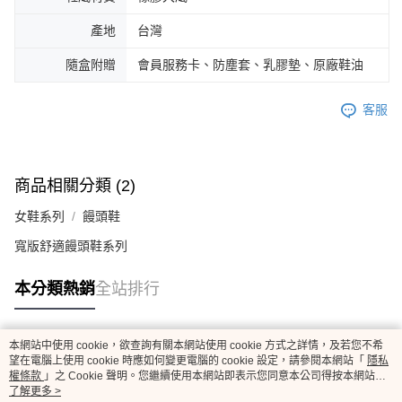
產地
台灣
隨盒附贈
會員服務卡、防塵套、乳膠墊、原廠鞋油
客服
商品相關分類 (2)
女鞋系列
饅頭鞋
寬版舒適饅頭鞋系列
本分類熱銷
全站排行
本網站中使用 cookie，欲查詢有關本網站使用 cookie 方式之詳情，及若您不希
熱門標籤
望在電腦上使用 cookie 時應如何變更電腦的 cookie 設定，請參閱本網站「
隱私
權條款
」之 Cookie 聲明。您繼續使用本網站即表示您同意本公司得按本網站使
用條款之 Cookie 聲明使用 cookie。
了解更多 >