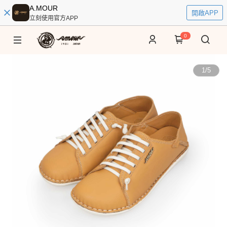
A.MOUR
開啟APP
立刻使用官方APP
0
1
/
5