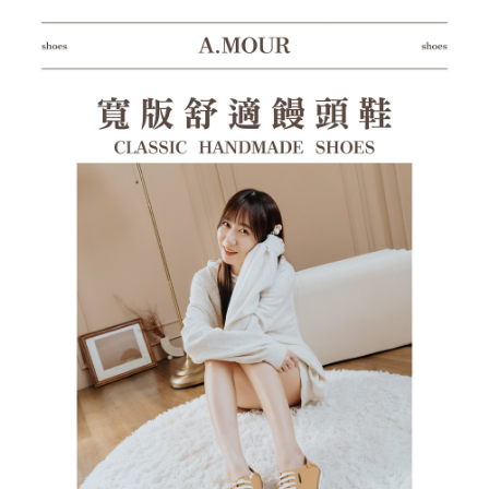
１．透過由恩沛科技股份有限公司提供之「AFTEE先享後付」服務完成之交
每筆NT$100，滿NT$1,380(含以上)免運費
易，需依本服務之必要範圍內提供個人資料，並將交易相關給付款項請求債
權轉讓予恩沛科技股份有限公司。
郵局(離島專用)
２．關於個人資料處理事宜，請瀏覽以下網址：
每筆NT$125，滿NT$1,380(含以上)免運費
https://aftee.tw/terms/#terms3
３．未成年的使用者請事先徵得法定代理人或監護人之同意方可使用
海外宅配（貨到付運費）
查看運費
「AFTEE先享後付」，若未經同意申辦者引起之損失，本公司不負相關責
任。
４．使用「AFTEE先享後付」時，將依據個別帳號之用戶狀況，依本公司即
時審查核予不同之上限額度；若仍有額度不足之情形，本公司將視審查結果
請求用戶進行身份認證。
５．嚴禁一人註冊多個帳號或使用他人資訊註冊。若發現惡意使用之情形，
恩沛科技股份有限公司將有權停止該用戶之使用額度並採取法律行動。