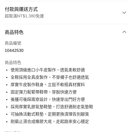
付款與運送方式
超取滿NT$1,380免運
付款方式
商品特色
信用卡一次付款
商品編號
信用卡分期付款
10442530
3 期 0 利率 每期
NT$993
21家銀行
商品特色
合作金庫商業銀行
第一商業銀行
超商取貨付款
使用頂級進口小牛皮製作，透氣柔軟舒適
華南商業銀行
彰化商業銀行
全鞋採用全真皮製作，不穿襪子也舒適透氣
LINE Pay
上海商業儲蓄銀行
台北富邦商業銀行
國泰世華商業銀行
兆豐國際商業銀行
厚實牛皮製作鞋身，立挺不軟榻真材實料
Apple Pay
臺灣中小企業銀行
台中商業銀行
固定彈力鬆緊帶鞋帶，穿脫快速方便
匯豐（台灣）商業銀行
華泰商業銀行
後腫可後踩兩穿設計，快速穿出門好方便
街口支付
聯邦商業銀行
遠東國際商業銀行
採用厚實乳膠氣墊鞋墊，打造舒適耐走氣墊鞋
元大商業銀行
永豐商業銀行
悠遊付
可抽換活動式鞋墊，定期更換清理告別腳臭
玉山商業銀行
星展（台灣）商業銀行
耐磨止滑合成橡膠大底，走起路來安心穩定
台新國際商業銀行
中國信託商業銀行
Google Pay
台灣樂天信用卡公司