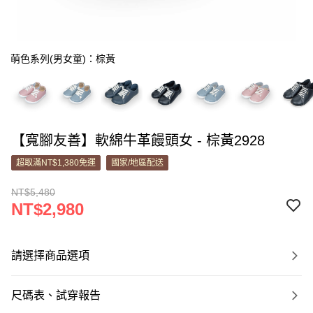
萌色系列(男女童)：棕黃
【寬腳友善】軟綿牛革饅頭女 - 棕黃2928
超取滿NT$1,380免運
國家/地區配送
NT$5,480
NT$2,980
請選擇商品選項
尺碼表、試穿報告