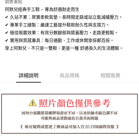
全盈+PAY
銷售重點
阿默兒經典手工鞋 – 專為舒適耐走而生
AFTEE先享後付
✔ 久站不累：厚實柔軟氣墊，長時間走路或站立能減緩壓力。
相關說明
✔ 專業手工縫製：嚴謹工藝提升鞋款耐久性與支撐力。
【關於「AFTEE先享後付」】
ATM付款
✔ 極佳吸震效果：有效分散腳部與膝蓋壓力，走路更輕鬆。
AFTEE先享後付是「在收到商品之後才付款」的支付方式。 讓您購物簡單
便利好安心！
✔ 實用與質感兼具：每日通勤、工作或休閒穿搭都百搭。
１．簡單：不需註冊會員、不需綁卡、不需儲值。
運送方式
穿上阿默兒，不只是一雙鞋，更是一種 舒適長久的生活體驗。
２．便利：只要手機號碼，簡訊認證，即可結帳。
３．安心：先確認商品／服務後，再付款。
全家取貨付款
每筆NT$60，滿NT$1,380(含以上)免運費
【「AFTEE先享後付」結帳流程】
１．於結帳方式選擇「AFTEE先享後付」後，將跳轉至「AFTEE先享後付」
詳細說明
商品規格
相關推薦
付款後全家取貨
結帳頁面，進行簡訊認證並確認金額後，即可完成結帳。
２．訂單成立數日內，您將收到繳費通知簡訊。
每筆NT$60，滿NT$1,380(含以上)免運費
３．收到繳費通知簡訊後14天內，點擊此簡訊中的連結，可透過四大超商／
ATM／網路銀行／等多元方式進行付款，方視為交易完成。
7-11取貨付款
※ 請注意：結帳手續完成當下不需立刻繳費，但若您需要取消訂單，請聯絡
每筆NT$60，滿NT$1,380(含以上)免運費
購買商品的店家。未經商家同意取消之訂單仍視為有效，需透過AFTEE先享
後付繳納相關費用。
付款後7-11取貨
※ 交易是否成功請以「AFTEE先享後付 」之結帳頁面顯示為準，若有關於
是否繳費成功／繳費後需取消欲退款等相關疑問，請聯繫「AFTEE先享後付
每筆NT$60，滿NT$1,380(含以上)免運費
客戶支援中心」
https://netprotections.freshdesk.com/support/home
郵局
【注意事項】