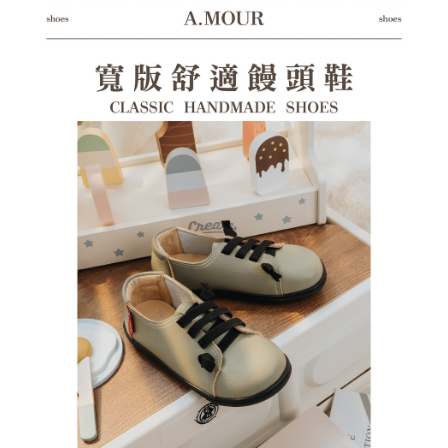
１．透過由恩沛科技股份有限公司提供之「AFTEE先享後付」服務完成之交
每筆NT$100，滿NT$1,380(含以上)免運費
易，需依本服務之必要範圍內提供個人資料，並將交易相關給付款項請求債
權轉讓予恩沛科技股份有限公司。
郵局(離島專用)
２．關於個人資料處理事宜，請瀏覽以下網址：
每筆NT$125，滿NT$1,380(含以上)免運費
https://aftee.tw/terms/#terms3
３．未成年的使用者請事先徵得法定代理人或監護人之同意方可使用
海外宅配（貨到付運費）
查看運費
「AFTEE先享後付」，若未經同意申辦者引起之損失，本公司不負相關責
任。
４．使用「AFTEE先享後付」時，將依據個別帳號之用戶狀況，依本公司即
時審查核予不同之上限額度；若仍有額度不足之情形，本公司將視審查結果
請求用戶進行身份認證。
５．嚴禁一人註冊多個帳號或使用他人資訊註冊。若發現惡意使用之情形，
恩沛科技股份有限公司將有權停止該用戶之使用額度並採取法律行動。