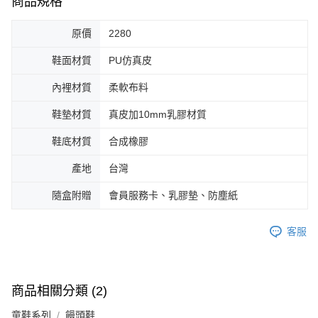
商品規格
原價
2280
鞋面材質
PU仿真皮
內裡材質
柔軟布料
鞋墊材質
真皮加10mm乳膠材質
鞋底材質
合成橡膠
產地
台灣
隨盒附贈
會員服務卡、乳膠墊、防塵紙
客服
商品相關分類 (2)
童鞋系列
饅頭鞋