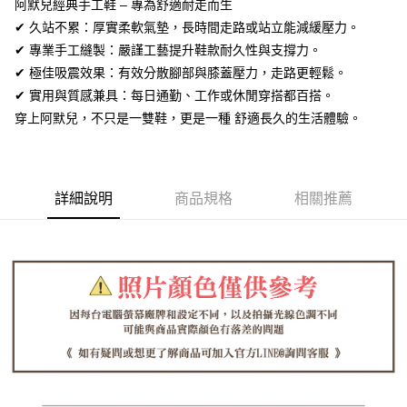
全盈+PAY
阿默兒經典手工鞋 – 專為舒適耐走而生
✔ 久站不累：厚實柔軟氣墊，長時間走路或站立能減緩壓力。
AFTEE先享後付
✔ 專業手工縫製：嚴謹工藝提升鞋款耐久性與支撐力。
相關說明
✔ 極佳吸震效果：有效分散腳部與膝蓋壓力，走路更輕鬆。
【關於「AFTEE先享後付」】
ATM付款
✔ 實用與質感兼具：每日通勤、工作或休閒穿搭都百搭。
AFTEE先享後付是「在收到商品之後才付款」的支付方式。 讓您購物簡單
便利好安心！
穿上阿默兒，不只是一雙鞋，更是一種 舒適長久的生活體驗。
１．簡單：不需註冊會員、不需綁卡、不需儲值。
運送方式
２．便利：只要手機號碼，簡訊認證，即可結帳。
３．安心：先確認商品／服務後，再付款。
全家取貨付款
每筆NT$60，滿NT$1,380(含以上)免運費
【「AFTEE先享後付」結帳流程】
詳細說明
商品規格
相關推薦
１．於結帳方式選擇「AFTEE先享後付」後，將跳轉至「AFTEE先享後付」
付款後全家取貨
結帳頁面，進行簡訊認證並確認金額後，即可完成結帳。
２．訂單成立數日內，您將收到繳費通知簡訊。
每筆NT$60，滿NT$1,380(含以上)免運費
３．收到繳費通知簡訊後14天內，點擊此簡訊中的連結，可透過四大超商／
ATM／網路銀行／等多元方式進行付款，方視為交易完成。
7-11取貨付款
※ 請注意：結帳手續完成當下不需立刻繳費，但若您需要取消訂單，請聯絡
每筆NT$60，滿NT$1,380(含以上)免運費
購買商品的店家。未經商家同意取消之訂單仍視為有效，需透過AFTEE先享
後付繳納相關費用。
付款後7-11取貨
※ 交易是否成功請以「AFTEE先享後付 」之結帳頁面顯示為準，若有關於
是否繳費成功／繳費後需取消欲退款等相關疑問，請聯繫「AFTEE先享後付
每筆NT$60，滿NT$1,380(含以上)免運費
客戶支援中心」
https://netprotections.freshdesk.com/support/home
郵局
【注意事項】