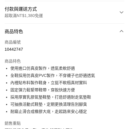
付款與運送方式
超取滿NT$1,380免運
付款方式
商品特色
信用卡一次付款
商品編號
信用卡分期付款
10442747
3 期 0 利率 每期
NT$430
21家銀行
商品特色
合作金庫商業銀行
第一商業銀行
超商取貨付款
使用進口仿真皮製作，透氣柔軟舒適
華南商業銀行
彰化商業銀行
全鞋採用仿真皮PVC製作，不穿襪子也舒適透氣
LINE Pay
上海商業儲蓄銀行
台北富邦商業銀行
國泰世華商業銀行
兆豐國際商業銀行
內裡貼布料製作鞋身，立挺不軟榻真材實料
Apple Pay
臺灣中小企業銀行
台中商業銀行
固定彈力鬆緊帶鞋帶，穿脫快速方便
匯豐（台灣）商業銀行
華泰商業銀行
採用厚實乳膠氣墊鞋墊，打造舒適耐走氣墊鞋
街口支付
聯邦商業銀行
遠東國際商業銀行
可抽換活動式鞋墊，定期更換清理告別腳臭
元大商業銀行
永豐商業銀行
悠遊付
耐磨止滑合成橡膠大底，走起路來安心穩定
玉山商業銀行
星展（台灣）商業銀行
台新國際商業銀行
中國信託商業銀行
Google Pay
銷售重點
台灣樂天信用卡公司