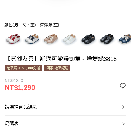
顏色(男、女、童)：煙燻綠(童)
【寬腳友善】舒適可愛饅頭童 - 煙燻綠3818
超取滿NT$1,380免運
國家/地區配送
NT$2,280
NT$1,290
請選擇商品選項
尺碼表