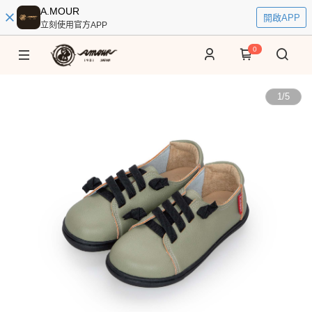
A.MOUR
開啟APP
立刻使用官方APP
0
1
/
5