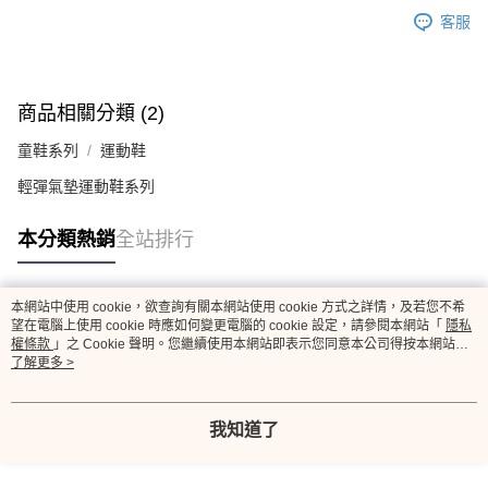
客服
商品相關分類 (2)
童鞋系列
運動鞋
輕彈氣墊運動鞋系列
本分類熱銷
全站排行
本網站中使用 cookie，欲查詢有關本網站使用 cookie 方式之詳情，及若您不希
熱門標籤
望在電腦上使用 cookie 時應如何變更電腦的 cookie 設定，請參閱本網站「
隱私
權條款
」之 Cookie 聲明。您繼續使用本網站即表示您同意本公司得按本網站使
用條款之 Cookie 聲明使用 cookie。
了解更多 >
我知道了