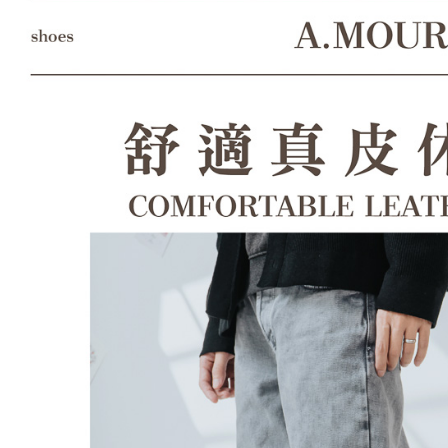
形，恩沛
動。