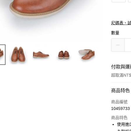
尺碼表、
數量
付款與運
超取滿NT$
付款方式
商品特色
信用卡一
商品編號
10459733
信用卡分
商品特色
3 期 
使用進
合作金