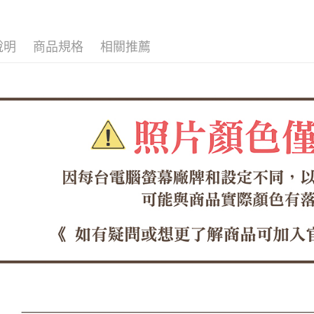
每筆NT$6
１．於結帳
付」結帳
付款後全
２．訂單
３．收到繳
說明
商品規格
相關推薦
每筆NT$6
／ATM／
※ 請注意
7-11取貨
絡購買商品
先享後付
每筆NT$6
※ 交易是
是否繳費成
付款後7-1
付客戶支
每筆NT$6
【注意事
郵局
１．透過由
交易，需
每筆NT$1
求債權轉
２．關於
郵局(離島
https://aft
每筆NT$1
３．未成
「AFTE
海外宅配
任。
４．使用「
即時審查
結果請求
５．嚴禁