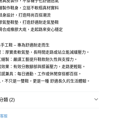
用真皮製作，不穿襪子也舒適透氣
付款
業銀行
彰化商業銀行
縫製作鞋身，立挺不軟榻真材實料
業儲蓄銀行
台北富邦商業銀行
鞋身設計，打造時尚百搭潮流
華商業銀行
兆豐國際商業銀行
膠氣墊鞋墊，打造舒適耐走氣墊鞋
小企業銀行
台中商業銀行
滑合成橡膠大底，走起路來安心穩定
台灣）商業銀行
華泰商業銀行
業銀行
遠東國際商業銀行
業銀行
永豐商業銀行
手工鞋 – 專為舒適耐走而生
業銀行
星展（台灣）商業銀行
不累：厚實柔軟氣墊，長時間走路或站立能減緩壓力。
際商業銀行
中國信託商業銀行
y
手工縫製：嚴謹工藝提升鞋款耐久性與支撐力。
天信用卡公司
吸震效果：有效分散腳部與膝蓋壓力，走路更輕鬆。
與質感兼具：每日通勤、工作或休閒穿搭都百搭。
享後付
兒，不只是一雙鞋，更是一種 舒適長久的生活體驗。
FTEE先享後付」】
先享後付是「在收到商品之後才付款」的支付方式。 讓您購物簡單
心！
類 (2)
：不需註冊會員、不需綁卡、不需儲值。
：只要手機號碼，簡訊認證，即可結帳。
紳士鞋
：先確認商品／服務後，再付款。
客服
休閒鞋系列
付款
EE先享後付」結帳流程】