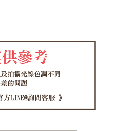
0，滿NT$1,380(含以上)免運費
方式選擇「AFTEE先享後付」後，將跳轉至「AFTEE先享後
頁面，進行簡訊認證並確認金額後，即可完成結帳。
家取貨
成立數日內，您將收到繳費通知簡訊。
費通知簡訊後14天內，點擊此簡訊中的連結，可透過四大超商
0，滿NT$1,380(含以上)免運費
網路銀行／等多元方式進行付款，方視為交易完成。
：結帳手續完成當下不需立刻繳費，但若您需要取消訂單，請聯
付款
的店家。未經商家同意取消之訂單仍視為有效，需透過AFTEE
繳納相關費用。
0，滿NT$1,380(含以上)免運費
否成功請以「AFTEE先享後付 」之結帳頁面顯示為準，若有關於
功／繳費後需取消欲退款等相關疑問，請聯繫「AFTEE先享後
1取貨
援中心」
https://netprotections.freshdesk.com/support/home
0，滿NT$1,380(含以上)免運費
項】
恩沛科技股份有限公司提供之「AFTEE先享後付」服務完成之
依本服務之必要範圍內提供個人資料，並將交易相關給付款項請
00，滿NT$1,380(含以上)免運費
讓予恩沛科技股份有限公司。
個人資料處理事宜，請瀏覽以下網址：
專用)
ee.tw/terms/#terms3
25，滿NT$1,380(含以上)免運費
年的使用者請事先徵得法定代理人或監護人之同意方可使用
E先享後付」，若未經同意申辦者引起之損失，本公司不負相關責
（貨到付運費）
查看運費
AFTEE先享後付」時，將依據個別帳號之用戶狀況，依本公司
核予不同之上限額度；若仍有額度不足之情形，本公司將視審查
用戶進行身份認證。
一人註冊多個帳號或使用他人資訊註冊。若發現惡意使用之情