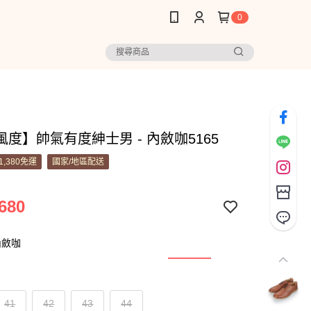
0
度】帥氣有度紳士男 - 內斂咖5165
1,380免運
國家/地區配送
680
內斂咖
41
42
43
44