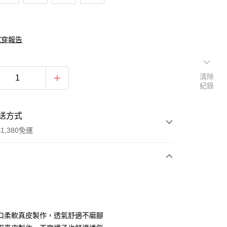
試穿報告
清除
紀錄
送方式
1,380免運
次付款
期付款
0 利率 每期
NT$893
21家銀行
口柔軟真皮製作，透氣舒適不磨腳
庫商業銀行
第一商業銀行