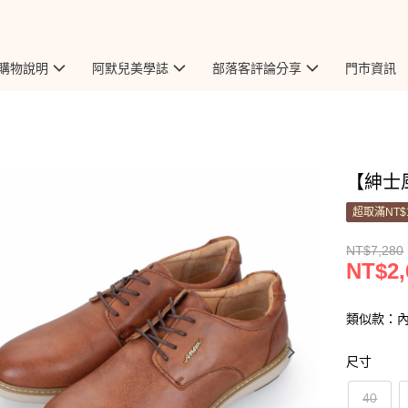
購物說明
阿默兒美學誌
部落客評論分享
門市資訊
【紳士風
超取滿NT$
NT$7,280
NT$2,
類似款：
尺寸
40