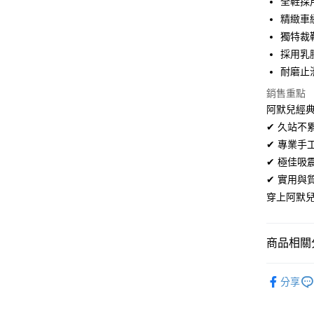
全鞋採
超商取貨
華南商
精緻車
LINE Pay
上海商
獨特裁
國泰世
採用乳
Apple Pay
臺灣中
耐磨止
匯豐（
街口支付
聯邦商
銷售重點
元大商
悠遊付
阿默兒經典
玉山商
✔ 久站
台新國
Google Pa
✔ 專業
台灣樂
全盈+PAY
✔ 極佳
✔ 實用
AFTEE先
穿上阿默
相關說明
【關於「A
ATM付款
AFTEE
便利好安
商品相關分
１．簡單
２．便利
男鞋系列
運送方式
３．安心
分享
百搭輕鬆
全家取貨
【「AFT