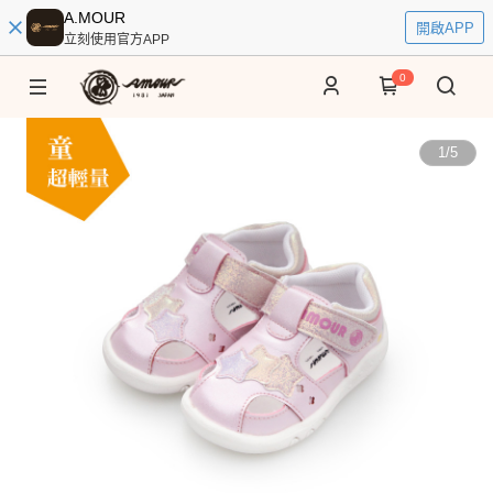
A.MOUR
開啟APP
立刻使用官方APP
0
1
/
5