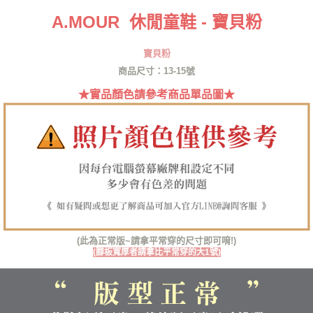
便利好安心！
A.MOUR 休閒童鞋 - 寶貝粉
１．簡單：不需註冊會員、不需綁卡、不需儲值。
運送方式
２．便利：只要手機號碼，簡訊認證，即可結帳。
３．安心：先確認商品／服務後，再付款。
全家取貨付款
寶貝粉
每筆NT$60，滿NT$1,380(含以上)免運費
商品尺寸：13-15號
【「AFTEE先享後付」結帳流程】
１．於結帳方式選擇「AFTEE先享後付」後，將跳轉至「AFTEE先享後付」
★實品顏色請參考商品單品圖★
付款後全家取貨
結帳頁面，進行簡訊認證並確認金額後，即可完成結帳。
２．訂單成立數日內，您將收到繳費通知簡訊。
每筆NT$60，滿NT$1,380(含以上)免運費
３．收到繳費通知簡訊後14天內，點擊此簡訊中的連結，可透過四大超商／
ATM／網路銀行／等多元方式進行付款，方視為交易完成。
7-11取貨付款
※ 請注意：結帳手續完成當下不需立刻繳費，但若您需要取消訂單，請聯絡
每筆NT$60，滿NT$1,380(含以上)免運費
購買商品的店家。未經商家同意取消之訂單仍視為有效，需透過AFTEE先享
後付繳納相關費用。
付款後7-11取貨
※ 交易是否成功請以「AFTEE先享後付 」之結帳頁面顯示為準，若有關於
是否繳費成功／繳費後需取消欲退款等相關疑問，請聯繫「AFTEE先享後付
每筆NT$60，滿NT$1,380(含以上)免運費
客戶支援中心」
https://netprotections.freshdesk.com/support/home
郵局
【注意事項】
(此為正常版~請拿平常穿的尺寸即可唷!)
１．透過由恩沛科技股份有限公司提供之「AFTEE先享後付」服務完成之交
每筆NT$100，滿NT$1,380(含以上)免運費
(腳板寬厚者請拿比平常穿的大1號)
易，需依本服務之必要範圍內提供個人資料，並將交易相關給付款項請求債
權轉讓予恩沛科技股份有限公司。
郵局(離島專用)
２．關於個人資料處理事宜，請瀏覽以下網址：
每筆NT$125，滿NT$1,380(含以上)免運費
https://aftee.tw/terms/#terms3
３．未成年的使用者請事先徵得法定代理人或監護人之同意方可使用