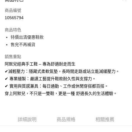
信用卡一次付款
商品編號
信用卡分期付款
10565794
3 期 0 利率 每期
NT$196
21家銀行
商品特色
合作金庫商業銀行
第一商業銀行
超商取貨付款
特價出清優惠鞋款
華南商業銀行
彰化商業銀行
售完不再補貨
LINE Pay
上海商業儲蓄銀行
台北富邦商業銀行
國泰世華商業銀行
兆豐國際商業銀行
Apple Pay
銷售重點
臺灣中小企業銀行
台中商業銀行
阿默兒經典手工鞋 – 專為舒適耐走而生
匯豐（台灣）商業銀行
華泰商業銀行
街口支付
聯邦商業銀行
遠東國際商業銀行
✔減輕壓力：隱藏式柔軟氣墊，長時間走路或站立能減緩壓力。
元大商業銀行
永豐商業銀行
悠遊付
✔ 專業縫製：嚴謹工藝提升鞋款耐久性與支撐力。
玉山商業銀行
星展（台灣）商業銀行
✔ 實用與質感兼具：每日通勤、工作或休閒穿搭都百搭。
台新國際商業銀行
中國信託商業銀行
Google Pay
穿上阿默兒，不只是一雙鞋，更是一種 舒適長久的生活體驗。
台灣樂天信用卡公司
全盈+PAY
AFTEE先享後付
相關說明
詳細說明
商品規格
相關推薦
【關於「AFTEE先享後付」】
ATM付款
AFTEE先享後付是「在收到商品之後才付款」的支付方式。 讓您購物簡單