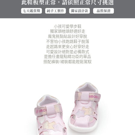
海外宅配（貨到付運費）
查看運費
「AFTEE先享後付」，若未經同意申辦者引起之損失，本公司不負相關責
任。
４．使用「AFTEE先享後付」時，將依據個別帳號之用戶狀況，依本公司即
時審查核予不同之上限額度；若仍有額度不足之情形，本公司將視審查結果
小孩可愛學步鞋
請求用戶進行身份認證。
獨家頭楦頭舒適好走
５．嚴禁一人註冊多個帳號或使用他人資訊註冊。若發現惡意使用之情形，
魔鬼氈黏貼設計好穿脫
恩沛科技股份有限公司將有權停止該用戶之使用額度並採取法律行動。
不害怕小孩跑跳鞋子脫落
走起路來更安心
好穿好走
可愛設計絕對是必備款式
是擔任畫龍點睛功臣的單品
搭配褲裝/裙裝都能輕鬆駕馭