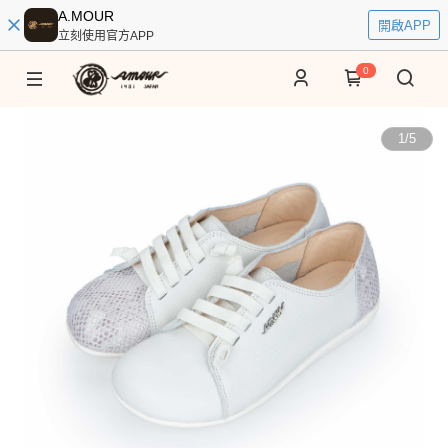
A.MOUR
開啟APP
立刻使用官方APP
0
1
/
5