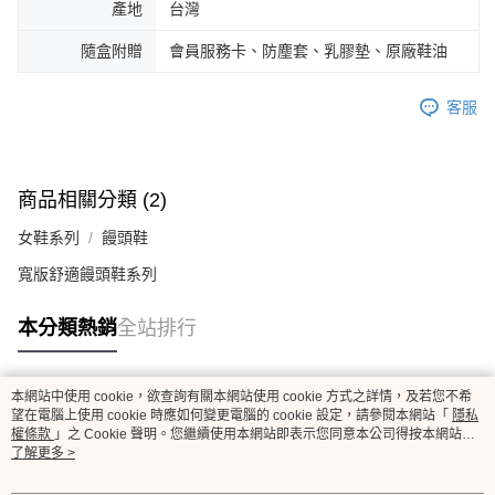
產地
台灣
隨盒附贈
會員服務卡、防塵套、乳膠墊、原廠鞋油
客服
商品相關分類 (2)
女鞋系列
饅頭鞋
寬版舒適饅頭鞋系列
本分類熱銷
全站排行
本網站中使用 cookie，欲查詢有關本網站使用 cookie 方式之詳情，及若您不希
熱門標籤
望在電腦上使用 cookie 時應如何變更電腦的 cookie 設定，請參閱本網站「
隱私
權條款
」之 Cookie 聲明。您繼續使用本網站即表示您同意本公司得按本網站使
用條款之 Cookie 聲明使用 cookie。
了解更多 >