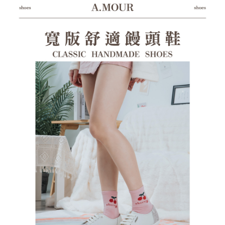
１．透過由恩沛科技股份有限公司提供之「AFTEE先享後付」服務完成之交
每筆NT$100，滿NT$1,380(含以上)免運費
易，需依本服務之必要範圍內提供個人資料，並將交易相關給付款項請求債
權轉讓予恩沛科技股份有限公司。
郵局(離島專用)
２．關於個人資料處理事宜，請瀏覽以下網址：
每筆NT$125，滿NT$1,380(含以上)免運費
https://aftee.tw/terms/#terms3
３．未成年的使用者請事先徵得法定代理人或監護人之同意方可使用
海外宅配（貨到付運費）
查看運費
「AFTEE先享後付」，若未經同意申辦者引起之損失，本公司不負相關責
任。
４．使用「AFTEE先享後付」時，將依據個別帳號之用戶狀況，依本公司即
時審查核予不同之上限額度；若仍有額度不足之情形，本公司將視審查結果
請求用戶進行身份認證。
５．嚴禁一人註冊多個帳號或使用他人資訊註冊。若發現惡意使用之情形，
恩沛科技股份有限公司將有權停止該用戶之使用額度並採取法律行動。