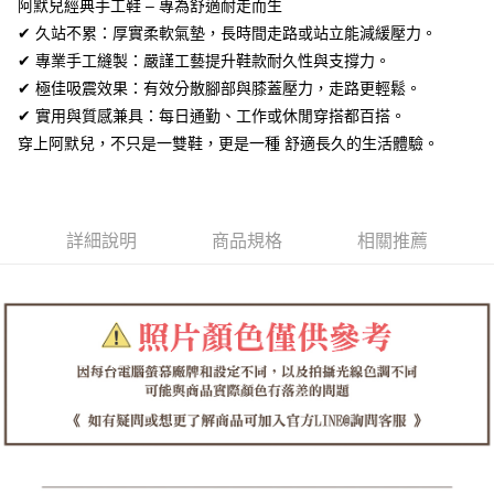
全盈+PAY
阿默兒經典手工鞋 – 專為舒適耐走而生
✔ 久站不累：厚實柔軟氣墊，長時間走路或站立能減緩壓力。
AFTEE先享後付
✔ 專業手工縫製：嚴謹工藝提升鞋款耐久性與支撐力。
相關說明
✔ 極佳吸震效果：有效分散腳部與膝蓋壓力，走路更輕鬆。
【關於「AFTEE先享後付」】
ATM付款
✔ 實用與質感兼具：每日通勤、工作或休閒穿搭都百搭。
AFTEE先享後付是「在收到商品之後才付款」的支付方式。 讓您購物簡單
便利好安心！
穿上阿默兒，不只是一雙鞋，更是一種 舒適長久的生活體驗。
１．簡單：不需註冊會員、不需綁卡、不需儲值。
運送方式
２．便利：只要手機號碼，簡訊認證，即可結帳。
３．安心：先確認商品／服務後，再付款。
全家取貨付款
每筆NT$60，滿NT$1,380(含以上)免運費
【「AFTEE先享後付」結帳流程】
詳細說明
商品規格
相關推薦
１．於結帳方式選擇「AFTEE先享後付」後，將跳轉至「AFTEE先享後付」
付款後全家取貨
結帳頁面，進行簡訊認證並確認金額後，即可完成結帳。
２．訂單成立數日內，您將收到繳費通知簡訊。
每筆NT$60，滿NT$1,380(含以上)免運費
３．收到繳費通知簡訊後14天內，點擊此簡訊中的連結，可透過四大超商／
ATM／網路銀行／等多元方式進行付款，方視為交易完成。
7-11取貨付款
※ 請注意：結帳手續完成當下不需立刻繳費，但若您需要取消訂單，請聯絡
每筆NT$60，滿NT$1,380(含以上)免運費
購買商品的店家。未經商家同意取消之訂單仍視為有效，需透過AFTEE先享
後付繳納相關費用。
付款後7-11取貨
※ 交易是否成功請以「AFTEE先享後付 」之結帳頁面顯示為準，若有關於
是否繳費成功／繳費後需取消欲退款等相關疑問，請聯繫「AFTEE先享後付
每筆NT$60，滿NT$1,380(含以上)免運費
客戶支援中心」
https://netprotections.freshdesk.com/support/home
郵局
【注意事項】