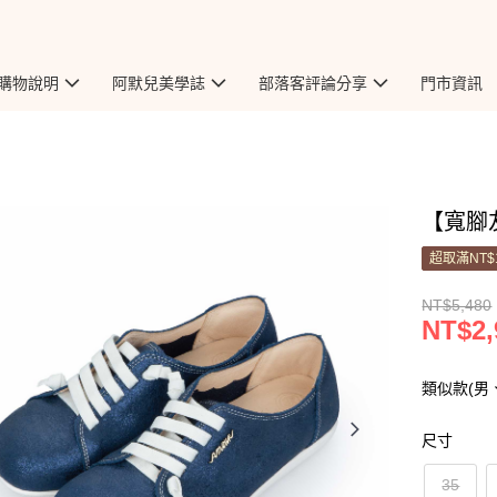
購物說明
阿默兒美學誌
部落客評論分享
門市資訊
【寬腳
超取滿NT$
NT$5,480
NT$2,
類似款(男
尺寸
35