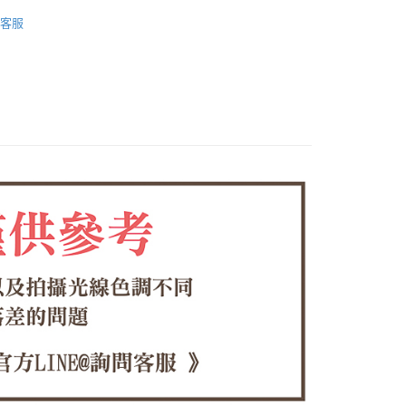
饅頭鞋
付款
客服
EE先享後付」結帳流程】
饅頭鞋系列
0，滿NT$1,380(含以上)免運費
方式選擇「AFTEE先享後付」後，將跳轉至「AFTEE先享後
頁面，進行簡訊認證並確認金額後，即可完成結帳。
🌟新品
家取貨
成立數日內，您將收到繳費通知簡訊。
費通知簡訊後14天內，點擊此簡訊中的連結，可透過四大超商
0，滿NT$1,380(含以上)免運費
網路銀行／等多元方式進行付款，方視為交易完成。
：結帳手續完成當下不需立刻繳費，但若您需要取消訂單，請聯
付款
的店家。未經商家同意取消之訂單仍視為有效，需透過AFTEE
繳納相關費用。
0，滿NT$1,380(含以上)免運費
否成功請以「AFTEE先享後付 」之結帳頁面顯示為準，若有關於
功／繳費後需取消欲退款等相關疑問，請聯繫「AFTEE先享後
1取貨
援中心」
https://netprotections.freshdesk.com/support/home
0，滿NT$1,380(含以上)免運費
項】
恩沛科技股份有限公司提供之「AFTEE先享後付」服務完成之
依本服務之必要範圍內提供個人資料，並將交易相關給付款項請
00，滿NT$1,380(含以上)免運費
讓予恩沛科技股份有限公司。
個人資料處理事宜，請瀏覽以下網址：
專用)
ee.tw/terms/#terms3
25，滿NT$1,380(含以上)免運費
年的使用者請事先徵得法定代理人或監護人之同意方可使用
E先享後付」，若未經同意申辦者引起之損失，本公司不負相關責
（貨到付運費）
查看運費
AFTEE先享後付」時，將依據個別帳號之用戶狀況，依本公司
核予不同之上限額度；若仍有額度不足之情形，本公司將視審查