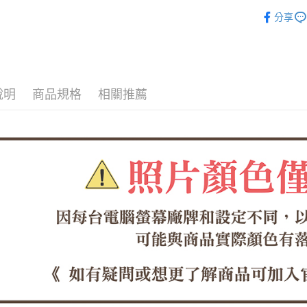
女鞋系列
全家取貨
分享
【「AFT
寬版舒適
每筆NT$6
１．於結帳
付」結帳
本月❤強打
付款後全
２．訂單
３．收到繳
每筆NT$6
／ATM／
說明
商品規格
相關推薦
※ 請注意
7-11取貨
絡購買商品
先享後付
每筆NT$6
※ 交易是
是否繳費成
付款後7-1
付客戶支
每筆NT$6
【注意事
郵局
１．透過由
交易，需
每筆NT$1
求債權轉
２．關於
郵局(離島
https://aft
每筆NT$1
３．未成
「AFTE
海外宅配
任。
４．使用「
即時審查