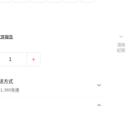
試穿報告
清除
紀錄
送方式
1,380免運
次付款
期付款