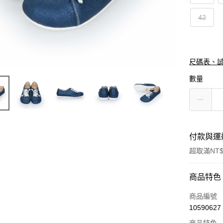
42
尺碼表、
數量
付款與運
超取滿NT$
付款方式
商品特色
信用卡一
商品編號
10590627
信用卡分