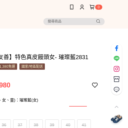
0
友善】特色真皮饅頭女- 璀璨藍2831
1,380免運
國家/地區配送
980
、女、童)：璀璨藍(女)
36
37
38
39
40
41