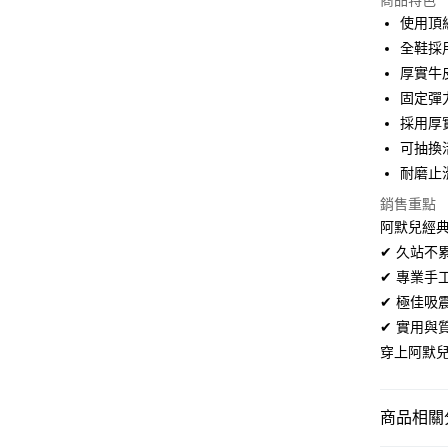
商品特色
3 期 
使用頂
合作金
全鞋採
超商取貨
華南商
厚實牛
LINE Pay
上海商
固定彈
國泰世
採用厚
Apple Pay
臺灣中
可抽換
匯豐（
街口支付
聯邦商
耐磨止
元大商
悠遊付
銷售重點
玉山商
阿默兒經典
台新國
Google Pa
✔ 久站
台灣樂
全盈+PAY
✔ 專業
✔ 極佳
AFTEE先
✔ 實用
相關說明
穿上阿默
【關於「A
ATM付款
AFTEE
便利好安
１．簡單
商品相關分
２．便利
運送方式
３．安心