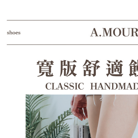
結果請求
５．嚴禁
形，恩沛
動。