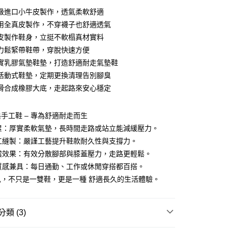
0 利率 每期
NT$993
21家銀行
級進口小牛皮製作，透氣柔軟舒適
庫商業銀行
第一商業銀行
用全真皮製作，不穿襪子也舒適透氣
付款
業銀行
彰化商業銀行
皮製作鞋身，立挺不軟榻真材實料
業儲蓄銀行
台北富邦商業銀行
力鬆緊帶鞋帶，穿脫快速方便
華商業銀行
兆豐國際商業銀行
實乳膠氣墊鞋墊，打造舒適耐走氣墊鞋
小企業銀行
台中商業銀行
活動式鞋墊，定期更換清理告別腳臭
台灣）商業銀行
華泰商業銀行
業銀行
遠東國際商業銀行
滑合成橡膠大底，走起路來安心穩定
業銀行
永豐商業銀行
業銀行
星展（台灣）商業銀行
手工鞋 – 專為舒適耐走而生
際商業銀行
中國信託商業銀行
y
不累：厚實柔軟氣墊，長時間走路或站立能減緩壓力。
天信用卡公司
手工縫製：嚴謹工藝提升鞋款耐久性與支撐力。
吸震效果：有效分散腳部與膝蓋壓力，走路更輕鬆。
享後付
與質感兼具：每日通勤、工作或休閒穿搭都百搭。
兒，不只是一雙鞋，更是一種 舒適長久的生活體驗。
FTEE先享後付」】
先享後付是「在收到商品之後才付款」的支付方式。 讓您購物簡單
心！
：不需註冊會員、不需綁卡、不需儲值。
類 (3)
：只要手機號碼，簡訊認證，即可結帳。
：先確認商品／服務後，再付款。