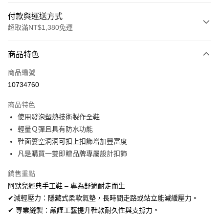
付款與運送方式
超取滿NT$1,380免運
付款方式
商品特色
信用卡一次付款
商品編號
信用卡分期付款
10734760
3 期 0 利率 每期
NT$196
21家銀行
商品特色
合作金庫商業銀行
第一商業銀行
超商取貨付款
使用發泡塑熱技術製作全鞋
華南商業銀行
彰化商業銀行
輕量Ｑ彈且具有防水功能
LINE Pay
上海商業儲蓄銀行
台北富邦商業銀行
國泰世華商業銀行
兆豐國際商業銀行
鞋面簍空洞洞可扣上扣飾增加豐富度
Apple Pay
臺灣中小企業銀行
台中商業銀行
凡是購買一雙即贈品牌專屬設計扣飾
匯豐（台灣）商業銀行
華泰商業銀行
街口支付
聯邦商業銀行
遠東國際商業銀行
銷售重點
元大商業銀行
永豐商業銀行
悠遊付
阿默兒經典手工鞋 – 專為舒適耐走而生
玉山商業銀行
星展（台灣）商業銀行
✔減輕壓力：隱藏式柔軟氣墊，長時間走路或站立能減緩壓力。
台新國際商業銀行
中國信託商業銀行
Google Pay
✔ 專業縫製：嚴謹工藝提升鞋款耐久性與支撐力。
台灣樂天信用卡公司