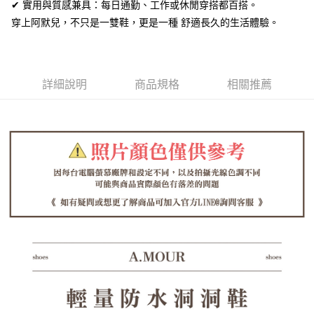
全盈+PAY
✔ 實用與質感兼具：每日通勤、工作或休閒穿搭都百搭。
穿上阿默兒，不只是一雙鞋，更是一種 舒適長久的生活體驗。
AFTEE先享後付
相關說明
【關於「AFTEE先享後付」】
ATM付款
AFTEE先享後付是「在收到商品之後才付款」的支付方式。 讓您購物簡單
詳細說明
商品規格
相關推薦
便利好安心！
１．簡單：不需註冊會員、不需綁卡、不需儲值。
運送方式
２．便利：只要手機號碼，簡訊認證，即可結帳。
３．安心：先確認商品／服務後，再付款。
全家取貨付款
每筆NT$60，滿NT$1,380(含以上)免運費
【「AFTEE先享後付」結帳流程】
１．於結帳方式選擇「AFTEE先享後付」後，將跳轉至「AFTEE先享後付」
付款後全家取貨
結帳頁面，進行簡訊認證並確認金額後，即可完成結帳。
２．訂單成立數日內，您將收到繳費通知簡訊。
每筆NT$60，滿NT$1,380(含以上)免運費
３．收到繳費通知簡訊後14天內，點擊此簡訊中的連結，可透過四大超商／
ATM／網路銀行／等多元方式進行付款，方視為交易完成。
7-11取貨付款
※ 請注意：結帳手續完成當下不需立刻繳費，但若您需要取消訂單，請聯絡
每筆NT$60，滿NT$1,380(含以上)免運費
購買商品的店家。未經商家同意取消之訂單仍視為有效，需透過AFTEE先享
後付繳納相關費用。
付款後7-11取貨
※ 交易是否成功請以「AFTEE先享後付 」之結帳頁面顯示為準，若有關於
是否繳費成功／繳費後需取消欲退款等相關疑問，請聯繫「AFTEE先享後付
每筆NT$60，滿NT$1,380(含以上)免運費
客戶支援中心」
https://netprotections.freshdesk.com/support/home
郵局