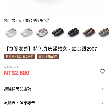
顏色(男、女、童)：鉑金銀(女)
【寬腳友善】特色真皮饅頭女 - 鉑金銀2907
超取滿NT$1,380免運
國家/地區配送
NT$4,880
NT$2,680
請選擇商品選項
尺碼表、試穿報告