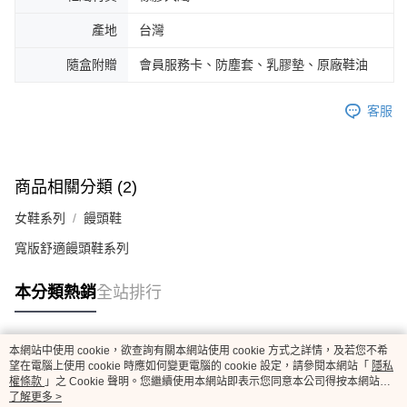
產地
台灣
隨盒附贈
會員服務卡、防塵套、乳膠墊、原廠鞋油
客服
商品相關分類 (2)
女鞋系列
饅頭鞋
寬版舒適饅頭鞋系列
本分類熱銷
全站排行
本網站中使用 cookie，欲查詢有關本網站使用 cookie 方式之詳情，及若您不希
熱門標籤
望在電腦上使用 cookie 時應如何變更電腦的 cookie 設定，請參閱本網站「
隱私
權條款
」之 Cookie 聲明。您繼續使用本網站即表示您同意本公司得按本網站使
用條款之 Cookie 聲明使用 cookie。
了解更多 >