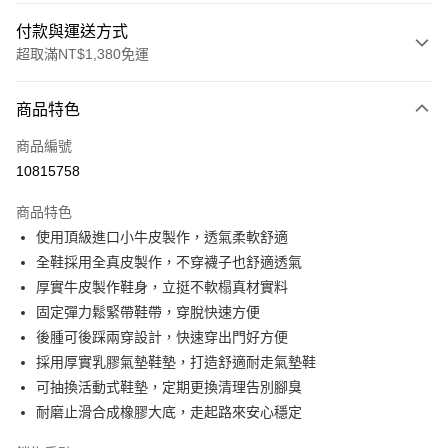
付款與運送方式
超取滿NT$1,380免運
付款方式
商品特色
信用卡一次付款
商品編號
信用卡分期付款
10815758
3 期 0 利率 每期
NT$893
21家銀行
商品特色
合作金庫商業銀行
第一商業銀行
超商取貨付款
使用頂級進口小牛皮製作，透氣柔軟舒適
華南商業銀行
彰化商業銀行
全鞋採用全真皮製作，不穿襪子也舒適透氣
LINE Pay
上海商業儲蓄銀行
台北富邦商業銀行
國泰世華商業銀行
兆豐國際商業銀行
厚實牛皮製作鞋身，立挺不軟榻真材實料
Apple Pay
臺灣中小企業銀行
台中商業銀行
固定彈力鬆緊帶鞋帶，穿脫快速方便
匯豐（台灣）商業銀行
華泰商業銀行
後腫可後踩兩穿設計，快速穿出門好方便
街口支付
聯邦商業銀行
遠東國際商業銀行
採用厚實乳膠氣墊鞋墊，打造舒適耐走氣墊鞋
元大商業銀行
永豐商業銀行
悠遊付
可抽換活動式鞋墊，定期更換清理告別腳臭
玉山商業銀行
星展（台灣）商業銀行
耐磨止滑合成橡膠大底，走起路來安心穩定
台新國際商業銀行
中國信託商業銀行
Google Pay
台灣樂天信用卡公司