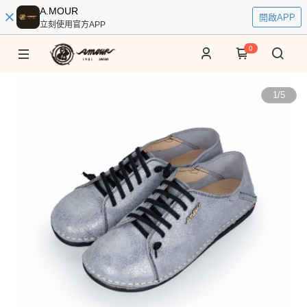
A.MOUR
開啟APP
立刻使用官方APP
0
1
/
5