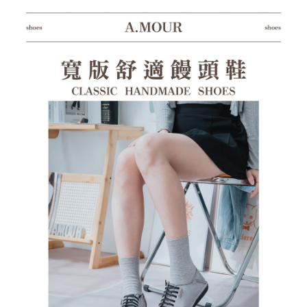
１．透過由恩沛科技股份有限公司提供之「AFTEE先享後付」服務完成之交
每筆NT$100，滿NT$1,380(含以上)免運費
易，需依本服務之必要範圍內提供個人資料，並將交易相關給付款項請求債
權轉讓予恩沛科技股份有限公司。
郵局(離島專用)
２．關於個人資料處理事宜，請瀏覽以下網址：
每筆NT$125，滿NT$1,380(含以上)免運費
https://aftee.tw/terms/#terms3
３．未成年的使用者請事先徵得法定代理人或監護人之同意方可使用
海外宅配（貨到付運費）
查看運費
「AFTEE先享後付」，若未經同意申辦者引起之損失，本公司不負相關責
任。
４．使用「AFTEE先享後付」時，將依據個別帳號之用戶狀況，依本公司即
時審查核予不同之上限額度；若仍有額度不足之情形，本公司將視審查結果
請求用戶進行身份認證。
５．嚴禁一人註冊多個帳號或使用他人資訊註冊。若發現惡意使用之情形，
恩沛科技股份有限公司將有權停止該用戶之使用額度並採取法律行動。