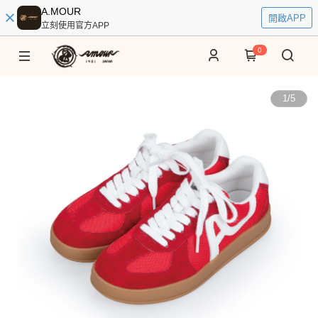
A.MOUR
開啟APP
立刻使用官方APP
0
1
/
5