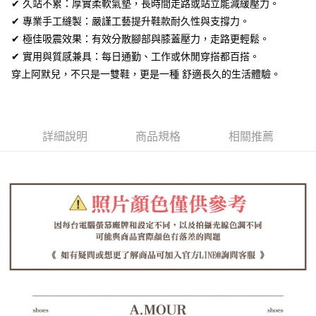
全盈+PAY
✔ 久站不累：厚實柔軟氣墊，長時間走路或站立能減緩壓力。
✔ 專業手工縫製：嚴謹工藝提升鞋款耐久性與支撐力。
AFTEE先享後付
✔ 極佳吸震效果：有效分散腳部與膝蓋壓力，走路更輕鬆。
相關說明
✔ 實用與質感兼具：每日通勤、工作或休閒穿搭都百搭。
【關於「AFTEE先享後付」】
ATM付款
穿上阿默兒，不只是一雙鞋，更是一種 舒適長久的生活體驗。
AFTEE先享後付是「在收到商品之後才付款」的支付方式。 讓您購物簡單
便利好安心！
１．簡單：不需註冊會員、不需綁卡、不需儲值。
運送方式
２．便利：只要手機號碼，簡訊認證，即可結帳。
３．安心：先確認商品／服務後，再付款。
全家取貨付款
詳細說明
商品規格
相關推薦
每筆NT$60，滿NT$1,380(含以上)免運費
【「AFTEE先享後付」結帳流程】
１．於結帳方式選擇「AFTEE先享後付」後，將跳轉至「AFTEE先享後付」
付款後全家取貨
結帳頁面，進行簡訊認證並確認金額後，即可完成結帳。
２．訂單成立數日內，您將收到繳費通知簡訊。
每筆NT$60，滿NT$1,380(含以上)免運費
３．收到繳費通知簡訊後14天內，點擊此簡訊中的連結，可透過四大超商／
ATM／網路銀行／等多元方式進行付款，方視為交易完成。
7-11取貨付款
※ 請注意：結帳手續完成當下不需立刻繳費，但若您需要取消訂單，請聯絡
每筆NT$60，滿NT$1,380(含以上)免運費
購買商品的店家。未經商家同意取消之訂單仍視為有效，需透過AFTEE先享
後付繳納相關費用。
付款後7-11取貨
※ 交易是否成功請以「AFTEE先享後付 」之結帳頁面顯示為準，若有關於
是否繳費成功／繳費後需取消欲退款等相關疑問，請聯繫「AFTEE先享後付
每筆NT$60，滿NT$1,380(含以上)免運費
客戶支援中心」
https://netprotections.freshdesk.com/support/home
郵局
【注意事項】