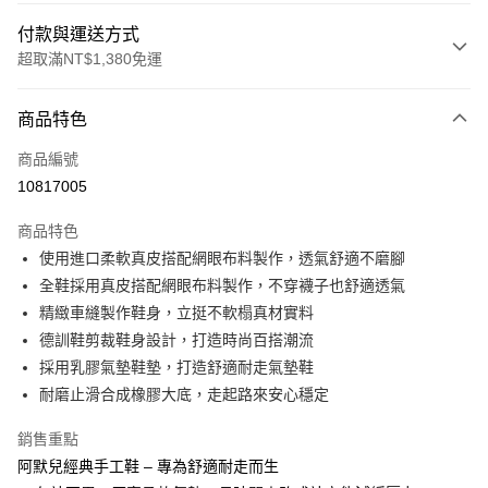
付款與運送方式
超取滿NT$1,380免運
付款方式
商品特色
信用卡一次付款
商品編號
信用卡分期付款
10817005
3 期 0 利率 每期
NT$893
21家銀行
商品特色
合作金庫商業銀行
第一商業銀行
超商取貨付款
使用進口柔軟真皮搭配網眼布料製作，透氣舒適不磨腳
華南商業銀行
彰化商業銀行
全鞋採用真皮搭配網眼布料製作，不穿襪子也舒適透氣
LINE Pay
上海商業儲蓄銀行
台北富邦商業銀行
國泰世華商業銀行
兆豐國際商業銀行
精緻車縫製作鞋身，立挺不軟榻真材實料
Apple Pay
臺灣中小企業銀行
台中商業銀行
德訓鞋剪裁鞋身設計，打造時尚百搭潮流
匯豐（台灣）商業銀行
華泰商業銀行
採用乳膠氣墊鞋墊，打造舒適耐走氣墊鞋
街口支付
聯邦商業銀行
遠東國際商業銀行
耐磨止滑合成橡膠大底，走起路來安心穩定
元大商業銀行
永豐商業銀行
悠遊付
玉山商業銀行
星展（台灣）商業銀行
銷售重點
台新國際商業銀行
中國信託商業銀行
Google Pay
阿默兒經典手工鞋 – 專為舒適耐走而生
台灣樂天信用卡公司