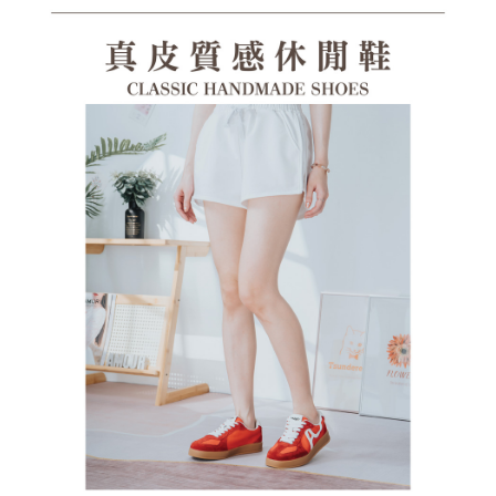
１．透過由恩沛科技股份有限公司提供之「AFTEE先享後付」服務完成之交
每筆NT$100，滿NT$1,380(含以上)免運費
易，需依本服務之必要範圍內提供個人資料，並將交易相關給付款項請求債
權轉讓予恩沛科技股份有限公司。
郵局(離島專用)
２．關於個人資料處理事宜，請瀏覽以下網址：
每筆NT$125，滿NT$1,380(含以上)免運費
https://aftee.tw/terms/#terms3
３．未成年的使用者請事先徵得法定代理人或監護人之同意方可使用
海外宅配（貨到付運費）
查看運費
「AFTEE先享後付」，若未經同意申辦者引起之損失，本公司不負相關責
任。
４．使用「AFTEE先享後付」時，將依據個別帳號之用戶狀況，依本公司即
時審查核予不同之上限額度；若仍有額度不足之情形，本公司將視審查結果
請求用戶進行身份認證。
５．嚴禁一人註冊多個帳號或使用他人資訊註冊。若發現惡意使用之情形，
恩沛科技股份有限公司將有權停止該用戶之使用額度並採取法律行動。