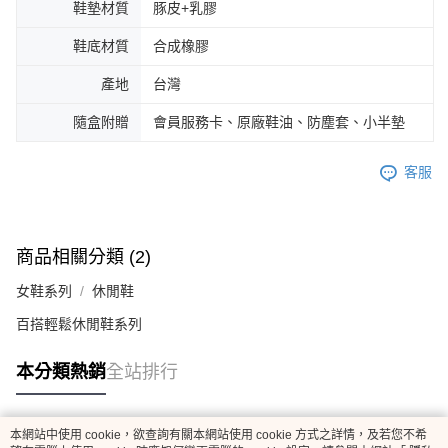
鞋墊材質
豚皮+乳膠
鞋底材質
合成橡膠
產地
台灣
隨盒附贈
會員服務卡、原廠鞋油、防塵套、小半墊
客服
商品相關分類 (2)
女鞋系列
休閒鞋
百搭輕鬆休閒鞋系列
本分類熱銷
全站排行
本網站中使用 cookie，欲查詢有關本網站使用 cookie 方式之詳情，及若您不希