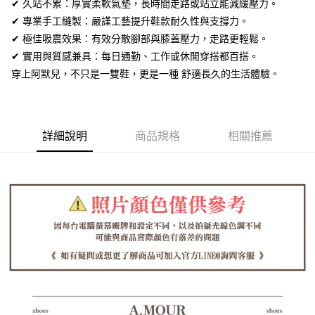
全盈+PAY
✔ 久站不累：厚實柔軟氣墊，長時間走路或站立能減緩壓力。
✔ 專業手工縫製：嚴謹工藝提升鞋款耐久性與支撐力。
AFTEE先享後付
✔ 極佳吸震效果：有效分散腳部與膝蓋壓力，走路更輕鬆。
相關說明
✔ 實用與質感兼具：每日通勤、工作或休閒穿搭都百搭。
【關於「AFTEE先享後付」】
ATM付款
穿上阿默兒，不只是一雙鞋，更是一種 舒適長久的生活體驗。
AFTEE先享後付是「在收到商品之後才付款」的支付方式。 讓您購物簡單
便利好安心！
１．簡單：不需註冊會員、不需綁卡、不需儲值。
運送方式
２．便利：只要手機號碼，簡訊認證，即可結帳。
３．安心：先確認商品／服務後，再付款。
全家取貨付款
詳細說明
商品規格
相關推薦
每筆NT$60，滿NT$1,380(含以上)免運費
【「AFTEE先享後付」結帳流程】
１．於結帳方式選擇「AFTEE先享後付」後，將跳轉至「AFTEE先享後付」
付款後全家取貨
結帳頁面，進行簡訊認證並確認金額後，即可完成結帳。
２．訂單成立數日內，您將收到繳費通知簡訊。
每筆NT$60，滿NT$1,380(含以上)免運費
３．收到繳費通知簡訊後14天內，點擊此簡訊中的連結，可透過四大超商／
ATM／網路銀行／等多元方式進行付款，方視為交易完成。
7-11取貨付款
※ 請注意：結帳手續完成當下不需立刻繳費，但若您需要取消訂單，請聯絡
每筆NT$60，滿NT$1,380(含以上)免運費
購買商品的店家。未經商家同意取消之訂單仍視為有效，需透過AFTEE先享
後付繳納相關費用。
付款後7-11取貨
※ 交易是否成功請以「AFTEE先享後付 」之結帳頁面顯示為準，若有關於
是否繳費成功／繳費後需取消欲退款等相關疑問，請聯繫「AFTEE先享後付
每筆NT$60，滿NT$1,380(含以上)免運費
客戶支援中心」
https://netprotections.freshdesk.com/support/home
郵局
【注意事項】