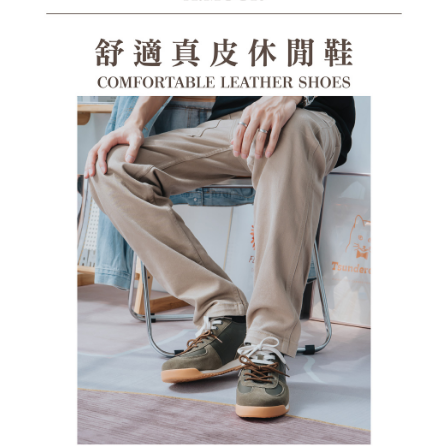
１．透過由恩沛科技股份有限公司提供之「AFTEE先享後付」服務完成之交
每筆NT$100，滿NT$1,380(含以上)免運費
易，需依本服務之必要範圍內提供個人資料，並將交易相關給付款項請求債
權轉讓予恩沛科技股份有限公司。
郵局(離島專用)
２．關於個人資料處理事宜，請瀏覽以下網址：
每筆NT$125，滿NT$1,380(含以上)免運費
https://aftee.tw/terms/#terms3
３．未成年的使用者請事先徵得法定代理人或監護人之同意方可使用
海外宅配（貨到付運費）
查看運費
「AFTEE先享後付」，若未經同意申辦者引起之損失，本公司不負相關責
任。
４．使用「AFTEE先享後付」時，將依據個別帳號之用戶狀況，依本公司即
時審查核予不同之上限額度；若仍有額度不足之情形，本公司將視審查結果
請求用戶進行身份認證。
５．嚴禁一人註冊多個帳號或使用他人資訊註冊。若發現惡意使用之情形，
恩沛科技股份有限公司將有權停止該用戶之使用額度並採取法律行動。