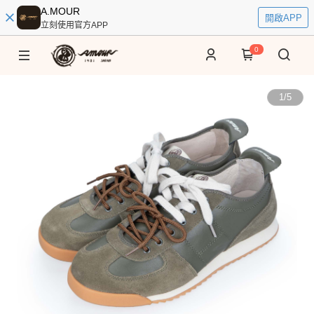
A.MOUR
開啟APP
立刻使用官方APP
0
1
/
5