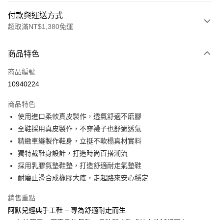
付款與運送方式
超取滿NT$1,380免運
付款方式
商品特色
信用卡一次付款
商品編號
信用卡分期付款
10940224
3 期 0 利率 每期
NT$993
21家銀行
商品特色
合作金庫商業銀行
第一商業銀行
超商取貨付款
使用進口柔軟真皮製作，透氣舒適不磨腳
華南商業銀行
彰化商業銀行
全鞋採用真皮製作，不穿襪子也舒適透氣
LINE Pay
上海商業儲蓄銀行
台北富邦商業銀行
國泰世華商業銀行
兆豐國際商業銀行
精緻車縫製作鞋身，立挺不軟榻真材實料
Apple Pay
臺灣中小企業銀行
台中商業銀行
獨特裁鞋身設計，打造時尚百搭潮流
匯豐（台灣）商業銀行
華泰商業銀行
採用乳膠氣墊鞋墊，打造舒適耐走氣墊鞋
街口支付
聯邦商業銀行
遠東國際商業銀行
耐磨止滑合成橡膠大底，走起路來安心穩定
元大商業銀行
永豐商業銀行
悠遊付
玉山商業銀行
星展（台灣）商業銀行
銷售重點
台新國際商業銀行
中國信託商業銀行
Google Pay
阿默兒經典手工鞋 – 專為舒適耐走而生
台灣樂天信用卡公司