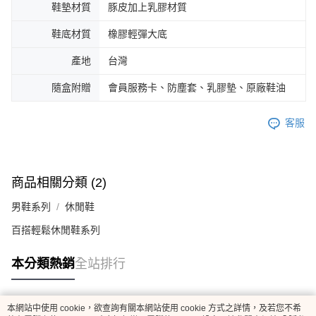
鞋墊材質
豚皮加上乳膠材質
鞋底材質
橡膠輕彈大底
產地
台灣
隨盒附贈
會員服務卡、防塵套、乳膠墊、原廠鞋油
客服
商品相關分類 (2)
男鞋系列
休閒鞋
百搭輕鬆休閒鞋系列
本分類熱銷
全站排行
本網站中使用 cookie，欲查詢有關本網站使用 cookie 方式之詳情，及若您不希