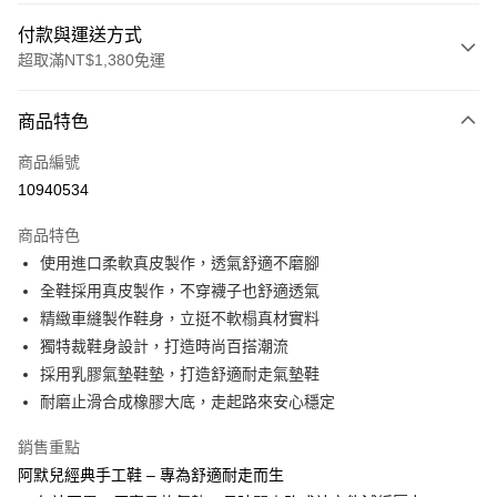
付款與運送方式
超取滿NT$1,380免運
付款方式
商品特色
信用卡一次付款
商品編號
信用卡分期付款
10940534
3 期 0 利率 每期
NT$993
21家銀行
商品特色
合作金庫商業銀行
第一商業銀行
超商取貨付款
使用進口柔軟真皮製作，透氣舒適不磨腳
華南商業銀行
彰化商業銀行
全鞋採用真皮製作，不穿襪子也舒適透氣
LINE Pay
上海商業儲蓄銀行
台北富邦商業銀行
國泰世華商業銀行
兆豐國際商業銀行
精緻車縫製作鞋身，立挺不軟榻真材實料
Apple Pay
臺灣中小企業銀行
台中商業銀行
獨特裁鞋身設計，打造時尚百搭潮流
匯豐（台灣）商業銀行
華泰商業銀行
採用乳膠氣墊鞋墊，打造舒適耐走氣墊鞋
街口支付
聯邦商業銀行
遠東國際商業銀行
耐磨止滑合成橡膠大底，走起路來安心穩定
元大商業銀行
永豐商業銀行
悠遊付
玉山商業銀行
星展（台灣）商業銀行
銷售重點
台新國際商業銀行
中國信託商業銀行
Google Pay
阿默兒經典手工鞋 – 專為舒適耐走而生
台灣樂天信用卡公司