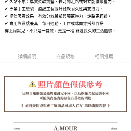
全盈+PAY
✔ 久站不累：厚實柔軟氣墊，長時間走路或站立能減緩壓力。
✔ 專業手工縫製：嚴謹工藝提升鞋款耐久性與支撐力。
AFTEE先享後付
✔ 極佳吸震效果：有效分散腳部與膝蓋壓力，走路更輕鬆。
相關說明
✔ 實用與質感兼具：每日通勤、工作或休閒穿搭都百搭。
【關於「AFTEE先享後付」】
ATM付款
穿上阿默兒，不只是一雙鞋，更是一種 舒適長久的生活體驗。
AFTEE先享後付是「在收到商品之後才付款」的支付方式。 讓您購物簡單
便利好安心！
１．簡單：不需註冊會員、不需綁卡、不需儲值。
運送方式
２．便利：只要手機號碼，簡訊認證，即可結帳。
３．安心：先確認商品／服務後，再付款。
全家取貨付款
詳細說明
商品規格
相關推薦
每筆NT$60，滿NT$1,380(含以上)免運費
【「AFTEE先享後付」結帳流程】
１．於結帳方式選擇「AFTEE先享後付」後，將跳轉至「AFTEE先享後付」
付款後全家取貨
結帳頁面，進行簡訊認證並確認金額後，即可完成結帳。
２．訂單成立數日內，您將收到繳費通知簡訊。
每筆NT$60，滿NT$1,380(含以上)免運費
３．收到繳費通知簡訊後14天內，點擊此簡訊中的連結，可透過四大超商／
ATM／網路銀行／等多元方式進行付款，方視為交易完成。
7-11取貨付款
※ 請注意：結帳手續完成當下不需立刻繳費，但若您需要取消訂單，請聯絡
每筆NT$60，滿NT$1,380(含以上)免運費
購買商品的店家。未經商家同意取消之訂單仍視為有效，需透過AFTEE先享
後付繳納相關費用。
付款後7-11取貨
※ 交易是否成功請以「AFTEE先享後付 」之結帳頁面顯示為準，若有關於
是否繳費成功／繳費後需取消欲退款等相關疑問，請聯繫「AFTEE先享後付
每筆NT$60，滿NT$1,380(含以上)免運費
客戶支援中心」
https://netprotections.freshdesk.com/support/home
郵局
【注意事項】