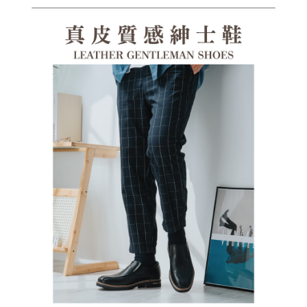
１．透過由恩沛科技股份有限公司提供之「AFTEE先享後付」服務完成之交
每筆NT$100，滿NT$1,380(含以上)免運費
易，需依本服務之必要範圍內提供個人資料，並將交易相關給付款項請求債
權轉讓予恩沛科技股份有限公司。
郵局(離島專用)
２．關於個人資料處理事宜，請瀏覽以下網址：
每筆NT$125，滿NT$1,380(含以上)免運費
https://aftee.tw/terms/#terms3
３．未成年的使用者請事先徵得法定代理人或監護人之同意方可使用
海外宅配（貨到付運費）
查看運費
「AFTEE先享後付」，若未經同意申辦者引起之損失，本公司不負相關責
任。
４．使用「AFTEE先享後付」時，將依據個別帳號之用戶狀況，依本公司即
時審查核予不同之上限額度；若仍有額度不足之情形，本公司將視審查結果
請求用戶進行身份認證。
５．嚴禁一人註冊多個帳號或使用他人資訊註冊。若發現惡意使用之情形，
恩沛科技股份有限公司將有權停止該用戶之使用額度並採取法律行動。