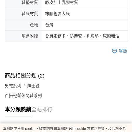
鞋墊材質
豚皮加上乳膠材質
鞋底材質
橡膠輕彈大底
產地
台灣
隨盒附贈
會員服務卡、防塵套、乳膠墊、原廠鞋油
客服
商品相關分類 (2)
男鞋系列
紳士鞋
百搭輕鬆休閒鞋系列
本分類熱銷
全站排行
本網站中使用 cookie，欲查詢有關本網站使用 cookie 方式之詳情，及若您不希