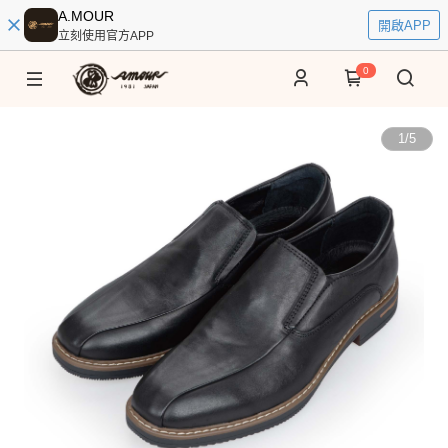
A.MOUR
開啟APP
立刻使用官方APP
0
1
/
5