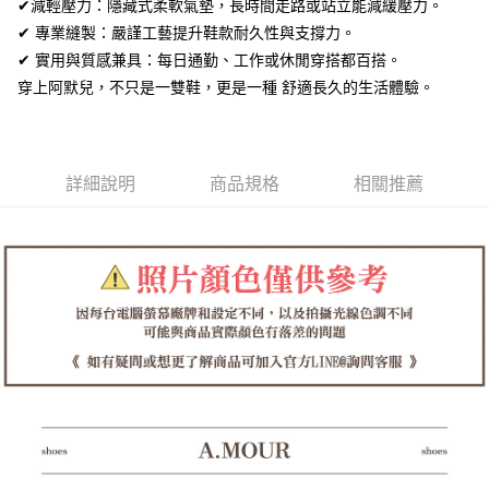
全盈+PAY
✔減輕壓力：隱藏式柔軟氣墊，長時間走路或站立能減緩壓力。
✔ 專業縫製：嚴謹工藝提升鞋款耐久性與支撐力。
AFTEE先享後付
✔ 實用與質感兼具：每日通勤、工作或休閒穿搭都百搭。
相關說明
穿上阿默兒，不只是一雙鞋，更是一種 舒適長久的生活體驗。
【關於「AFTEE先享後付」】
ATM付款
AFTEE先享後付是「在收到商品之後才付款」的支付方式。 讓您購物簡單
便利好安心！
１．簡單：不需註冊會員、不需綁卡、不需儲值。
運送方式
２．便利：只要手機號碼，簡訊認證，即可結帳。
詳細說明
商品規格
相關推薦
３．安心：先確認商品／服務後，再付款。
全家取貨付款
每筆NT$60，滿NT$1,380(含以上)免運費
【「AFTEE先享後付」結帳流程】
１．於結帳方式選擇「AFTEE先享後付」後，將跳轉至「AFTEE先享後付」
付款後全家取貨
結帳頁面，進行簡訊認證並確認金額後，即可完成結帳。
２．訂單成立數日內，您將收到繳費通知簡訊。
每筆NT$60，滿NT$1,380(含以上)免運費
３．收到繳費通知簡訊後14天內，點擊此簡訊中的連結，可透過四大超商／
ATM／網路銀行／等多元方式進行付款，方視為交易完成。
7-11取貨付款
※ 請注意：結帳手續完成當下不需立刻繳費，但若您需要取消訂單，請聯絡
每筆NT$60，滿NT$1,380(含以上)免運費
購買商品的店家。未經商家同意取消之訂單仍視為有效，需透過AFTEE先享
後付繳納相關費用。
付款後7-11取貨
※ 交易是否成功請以「AFTEE先享後付 」之結帳頁面顯示為準，若有關於
是否繳費成功／繳費後需取消欲退款等相關疑問，請聯繫「AFTEE先享後付
每筆NT$60，滿NT$1,380(含以上)免運費
客戶支援中心」
https://netprotections.freshdesk.com/support/home
郵局
【注意事項】