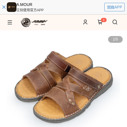
A.MOUR
開啟APP
立刻使用官方APP
0
1
/
5