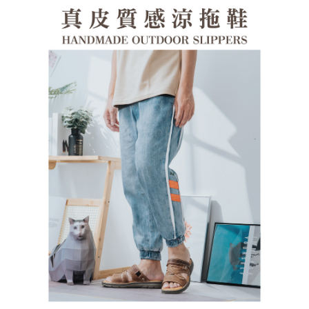
１．透過由恩沛科技股份有限公司提供之「AFTEE先享後付」服務完成之交
每筆NT$100，滿NT$1,380(含以上)免運費
易，需依本服務之必要範圍內提供個人資料，並將交易相關給付款項請求債
權轉讓予恩沛科技股份有限公司。
郵局(離島專用)
２．關於個人資料處理事宜，請瀏覽以下網址：
每筆NT$125，滿NT$1,380(含以上)免運費
https://aftee.tw/terms/#terms3
３．未成年的使用者請事先徵得法定代理人或監護人之同意方可使用
海外宅配（貨到付運費）
查看運費
「AFTEE先享後付」，若未經同意申辦者引起之損失，本公司不負相關責
任。
４．使用「AFTEE先享後付」時，將依據個別帳號之用戶狀況，依本公司即
時審查核予不同之上限額度；若仍有額度不足之情形，本公司將視審查結果
請求用戶進行身份認證。
５．嚴禁一人註冊多個帳號或使用他人資訊註冊。若發現惡意使用之情形，
恩沛科技股份有限公司將有權停止該用戶之使用額度並採取法律行動。