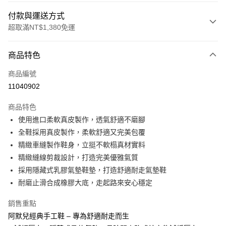
付款與運送方式
超取滿NT$1,380免運
付款方式
商品特色
信用卡一次付款
商品編號
信用卡分期付款
11040902
3 期 0 利率 每期
NT$560
21家銀行
商品特色
合作金庫商業銀行
第一商業銀行
超商取貨付款
使用進口柔軟真皮製作，透氣舒適不磨腳
華南商業銀行
彰化商業銀行
全鞋採用真皮製作，柔軟舒適又完美包覆
LINE Pay
上海商業儲蓄銀行
台北富邦商業銀行
國泰世華商業銀行
兆豐國際商業銀行
精緻車縫製作鞋身，立挺不軟榻真材實料
Apple Pay
臺灣中小企業銀行
台中商業銀行
精緻縫線剪裁設計，打造完美優雅氣質
匯豐（台灣）商業銀行
華泰商業銀行
採用隱藏式乳膠氣墊鞋墊，打造舒適耐走氣墊鞋
街口支付
聯邦商業銀行
遠東國際商業銀行
耐磨止滑合成橡膠大底，走起路來安心穩定
元大商業銀行
永豐商業銀行
悠遊付
玉山商業銀行
星展（台灣）商業銀行
銷售重點
台新國際商業銀行
中國信託商業銀行
Google Pay
阿默兒經典手工鞋 – 專為舒適耐走而生
台灣樂天信用卡公司