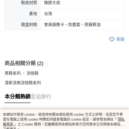
鞋底材質
橡膠大底
產地
台灣
隨盒附贈
會員服務卡、防塵套、原廠鞋油
客服
商品相關分類 (2)
男鞋系列
涼拖鞋
清新涼爽涼拖鞋系列
本分類熱銷
全站排行
本網站中使用 cookie，欲查詢有關本網站使用 cookie 方式之詳情，及若您不希
熱門標籤
望在電腦上使用 cookie 時應如何變更電腦的 cookie 設定，請參閱本網站「
隱私
權條款
」之 Cookie 聲明。您繼續使用本網站即表示您同意本公司得按本網站使