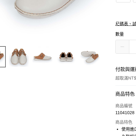
尺碼表、
數量
付款與運
超取滿NT$
付款方式
商品特色
信用卡一
商品編號
11041028
信用卡分
商品特色
3 期 
使用進
合作金