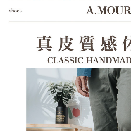
形，恩沛
動。