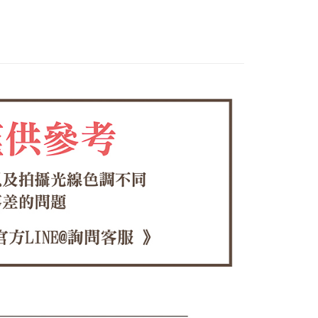
0，滿NT$1,380(含以上)免運費
方式選擇「AFTEE先享後付」後，將跳轉至「AFTEE先享後
頁面，進行簡訊認證並確認金額後，即可完成結帳。
家取貨
成立數日內，您將收到繳費通知簡訊。
費通知簡訊後14天內，點擊此簡訊中的連結，可透過四大超商
0，滿NT$1,380(含以上)免運費
網路銀行／等多元方式進行付款，方視為交易完成。
：結帳手續完成當下不需立刻繳費，但若您需要取消訂單，請聯
付款
的店家。未經商家同意取消之訂單仍視為有效，需透過AFTEE
繳納相關費用。
0，滿NT$1,380(含以上)免運費
否成功請以「AFTEE先享後付 」之結帳頁面顯示為準，若有關於
功／繳費後需取消欲退款等相關疑問，請聯繫「AFTEE先享後
1取貨
援中心」
https://netprotections.freshdesk.com/support/home
0，滿NT$1,380(含以上)免運費
項】
恩沛科技股份有限公司提供之「AFTEE先享後付」服務完成之
依本服務之必要範圍內提供個人資料，並將交易相關給付款項請
00，滿NT$1,380(含以上)免運費
讓予恩沛科技股份有限公司。
個人資料處理事宜，請瀏覽以下網址：
專用)
ee.tw/terms/#terms3
25，滿NT$1,380(含以上)免運費
年的使用者請事先徵得法定代理人或監護人之同意方可使用
E先享後付」，若未經同意申辦者引起之損失，本公司不負相關責
（貨到付運費）
查看運費
AFTEE先享後付」時，將依據個別帳號之用戶狀況，依本公司
核予不同之上限額度；若仍有額度不足之情形，本公司將視審查
用戶進行身份認證。
一人註冊多個帳號或使用他人資訊註冊。若發現惡意使用之情