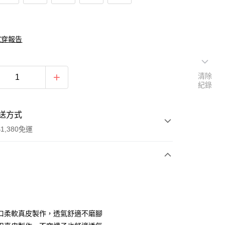
試穿報告
清除
紀錄
送方式
1,380免運
次付款
期付款
0 利率 每期
NT$993
21家銀行
口柔軟真皮製作，透氣舒適不磨腳
庫商業銀行
第一商業銀行