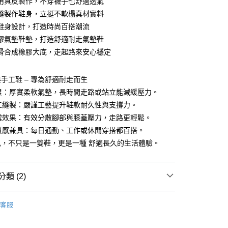
用真皮製作，不穿襪子也舒適透氣
付款
業銀行
彰化商業銀行
縫製作鞋身，立挺不軟榻真材實料
業儲蓄銀行
台北富邦商業銀行
鞋身設計，打造時尚百搭潮流
華商業銀行
兆豐國際商業銀行
膠氣墊鞋墊，打造舒適耐走氣墊鞋
小企業銀行
台中商業銀行
滑合成橡膠大底，走起路來安心穩定
台灣）商業銀行
華泰商業銀行
業銀行
遠東國際商業銀行
業銀行
永豐商業銀行
手工鞋 – 專為舒適耐走而生
業銀行
星展（台灣）商業銀行
不累：厚實柔軟氣墊，長時間走路或站立能減緩壓力。
際商業銀行
中國信託商業銀行
y
手工縫製：嚴謹工藝提升鞋款耐久性與支撐力。
天信用卡公司
吸震效果：有效分散腳部與膝蓋壓力，走路更輕鬆。
與質感兼具：每日通勤、工作或休閒穿搭都百搭。
享後付
兒，不只是一雙鞋，更是一種 舒適長久的生活體驗。
FTEE先享後付」】
先享後付是「在收到商品之後才付款」的支付方式。 讓您購物簡單
心！
類 (2)
：不需註冊會員、不需綁卡、不需儲值。
：只要手機號碼，簡訊認證，即可結帳。
休閒鞋
：先確認商品／服務後，再付款。
客服
休閒鞋系列
付款
EE先享後付」結帳流程】