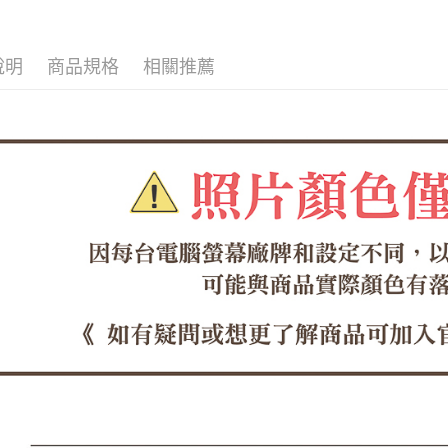
每筆NT$6
１．於結帳
付」結帳
付款後全
２．訂單
３．收到繳
說明
商品規格
相關推薦
每筆NT$6
／ATM／
※ 請注意
7-11取貨
絡購買商品
先享後付
每筆NT$6
※ 交易是
是否繳費成
付款後7-1
付客戶支
每筆NT$6
【注意事
郵局
１．透過由
交易，需
每筆NT$1
求債權轉
２．關於
郵局(離島
https://aft
每筆NT$1
３．未成
「AFTE
海外宅配
任。
４．使用「
即時審查
結果請求
５．嚴禁