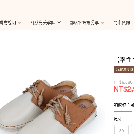
購物說明
阿默兒美學誌
部落客評論分享
門市資訊
【率性百
超取滿NT$
NT$6,680
NT$2,
類似款：
尺寸
39