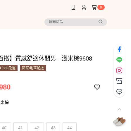
0
搭】質感舒適休閒男 - 淺米棕9608
1,380免運
國家/地區配送
980
淺米棕
40
41
42
43
44