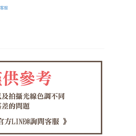
饅頭鞋
付款
客服
EE先享後付」結帳流程】
饅頭鞋系列
0，滿NT$1,380(含以上)免運費
方式選擇「AFTEE先享後付」後，將跳轉至「AFTEE先享後
頁面，進行簡訊認證並確認金額後，即可完成結帳。
🌟新品
家取貨
成立數日內，您將收到繳費通知簡訊。
費通知簡訊後14天內，點擊此簡訊中的連結，可透過四大超商
0，滿NT$1,380(含以上)免運費
網路銀行／等多元方式進行付款，方視為交易完成。
：結帳手續完成當下不需立刻繳費，但若您需要取消訂單，請聯
付款
的店家。未經商家同意取消之訂單仍視為有效，需透過AFTEE
繳納相關費用。
0，滿NT$1,380(含以上)免運費
否成功請以「AFTEE先享後付 」之結帳頁面顯示為準，若有關於
功／繳費後需取消欲退款等相關疑問，請聯繫「AFTEE先享後
1取貨
援中心」
https://netprotections.freshdesk.com/support/home
0，滿NT$1,380(含以上)免運費
項】
恩沛科技股份有限公司提供之「AFTEE先享後付」服務完成之
依本服務之必要範圍內提供個人資料，並將交易相關給付款項請
00，滿NT$1,380(含以上)免運費
讓予恩沛科技股份有限公司。
個人資料處理事宜，請瀏覽以下網址：
專用)
ee.tw/terms/#terms3
25，滿NT$1,380(含以上)免運費
年的使用者請事先徵得法定代理人或監護人之同意方可使用
E先享後付」，若未經同意申辦者引起之損失，本公司不負相關責
（貨到付運費）
查看運費
AFTEE先享後付」時，將依據個別帳號之用戶狀況，依本公司
核予不同之上限額度；若仍有額度不足之情形，本公司將視審查