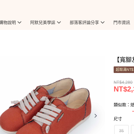
購物說明
阿默兒美學誌
部落客評論分享
門市資訊
【寬腳友
超取滿NT$
NT$4,280
NT$2,
類似款：
尺寸
35