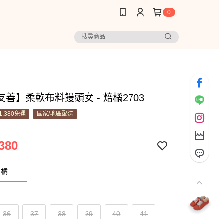
0
善】柔軟布料饅頭女 - 焙橘2703
1,380免運
國家/地區配送
380
焙橘
36
37
38
39
40
41