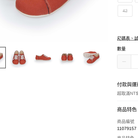
42
尺碼表、
數量
付款與運
超取滿NT$
付款方式
商品特色
信用卡一
商品編號
11079157
信用卡分