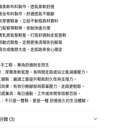
0 利率 每期
NT$793
21家銀行
級柔軟布料製作，透氣柔軟舒適
庫商業銀行
第一商業銀行
用全布料製作，舒適透氣不磨腳
付款
業銀行
彰化商業銀行
布厚實鞋身，立挺不軟榻真材實料
業儲蓄銀行
台北富邦商業銀行
力鬆緊帶鞋帶，穿脫快速方便
華商業銀行
兆豐國際商業銀行
實乳膠氣墊鞋墊，打造舒適耐走氣墊鞋
小企業銀行
台中商業銀行
活動式鞋墊，定期更換清理告別腳臭
台灣）商業銀行
華泰商業銀行
業銀行
遠東國際商業銀行
滑合成橡膠大底，走起路來安心穩定
業銀行
永豐商業銀行
業銀行
星展（台灣）商業銀行
手工鞋 – 專為舒適耐走而生
際商業銀行
中國信託商業銀行
y
不累：厚實柔軟氣墊，長時間走路或站立能減緩壓力。
天信用卡公司
手工縫製：嚴謹工藝提升鞋款耐久性與支撐力。
吸震效果：有效分散腳部與膝蓋壓力，走路更輕鬆。
享後付
與質感兼具：每日通勤、工作或休閒穿搭都百搭。
兒，不只是一雙鞋，更是一種 舒適長久的生活體驗。
FTEE先享後付」】
先享後付是「在收到商品之後才付款」的支付方式。 讓您購物簡單
心！
：不需註冊會員、不需綁卡、不需儲值。
類 (3)
：只要手機號碼，簡訊認證，即可結帳。
：先確認商品／服務後，再付款。