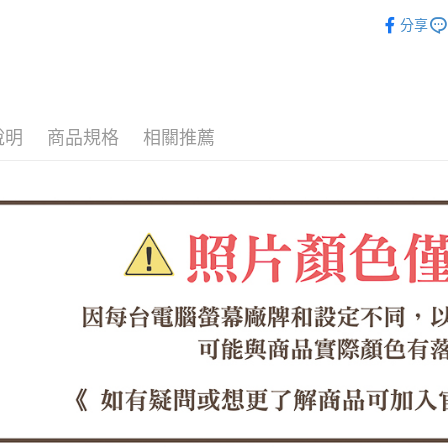
女鞋系列
全家取貨
分享
【「AFT
寬版舒適
每筆NT$6
１．於結帳
付」結帳
本月❤強打
付款後全
２．訂單
３．收到繳
每筆NT$6
／ATM／
說明
商品規格
相關推薦
※ 請注意
7-11取貨
絡購買商品
先享後付
每筆NT$6
※ 交易是
是否繳費成
付款後7-1
付客戶支
每筆NT$6
【注意事
郵局
１．透過由
交易，需
每筆NT$1
求債權轉
２．關於
郵局(離島
https://aft
每筆NT$1
３．未成
「AFTE
海外宅配
任。
４．使用「
即時審查