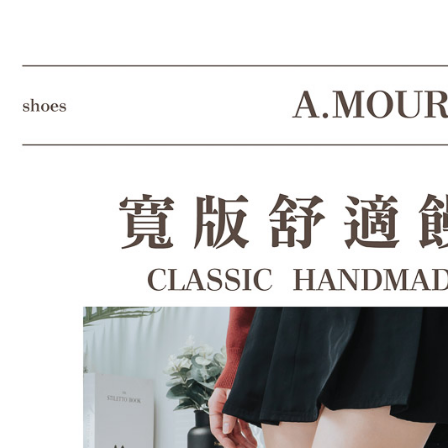
結果請求
５．嚴禁
形，恩沛
動。