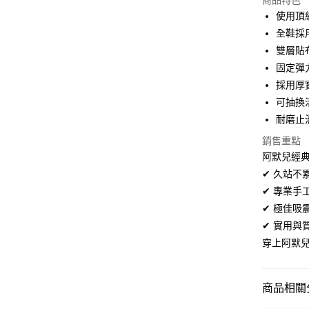
商品特色
3 期 
使用頂
合作金
全鞋採
超商取貨
華南商
雙層貼
LINE Pay
上海商
固定彈
國泰世
採用厚
Apple Pay
臺灣中
可抽換
匯豐（
街口支付
聯邦商
耐磨止
元大商
悠遊付
銷售重點
玉山商
阿默兒經典
台新國
Google Pa
✔ 久站
台灣樂
全盈+PAY
✔ 專業
✔ 極佳
AFTEE先
✔ 實用
相關說明
穿上阿默
【關於「A
ATM付款
AFTEE
便利好安
１．簡單
商品相關分
２．便利
運送方式
３．安心