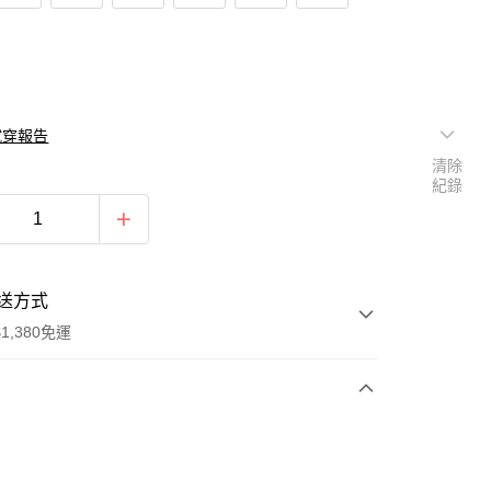
試穿報告
清除
紀錄
送方式
1,380免運
次付款
期付款