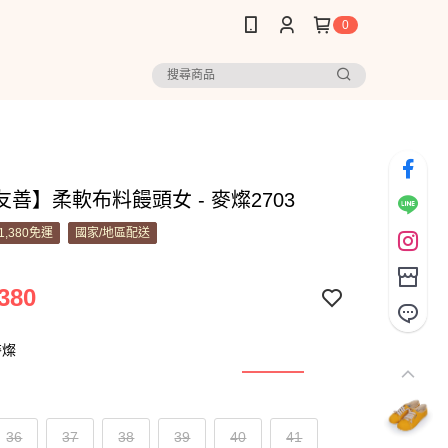
0
善】柔軟布料饅頭女 - 麥燦2703
1,380免運
國家/地區配送
380
麥燦
36
37
38
39
40
41