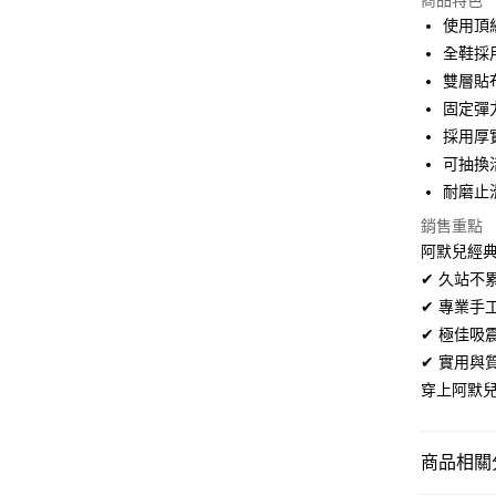
商品特色
3 期 
使用頂
合作金
全鞋採
超商取貨
華南商
雙層貼
LINE Pay
上海商
固定彈
國泰世
採用厚
Apple Pay
臺灣中
可抽換
匯豐（
街口支付
聯邦商
耐磨止
元大商
悠遊付
銷售重點
玉山商
阿默兒經典
台新國
Google Pa
✔ 久站
台灣樂
全盈+PAY
✔ 專業
✔ 極佳
AFTEE先
✔ 實用
相關說明
穿上阿默
【關於「A
ATM付款
AFTEE
便利好安
１．簡單
商品相關分
２．便利
運送方式
３．安心