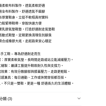
0 利率 每期
NT$793
21家銀行
級柔軟布料製作，透氣柔軟舒適
庫商業銀行
第一商業銀行
用全布料製作，舒適透氣不磨腳
付款
業銀行
彰化商業銀行
布厚實鞋身，立挺不軟榻真材實料
業儲蓄銀行
台北富邦商業銀行
力鬆緊帶鞋帶，穿脫快速方便
華商業銀行
兆豐國際商業銀行
實乳膠氣墊鞋墊，打造舒適耐走氣墊鞋
小企業銀行
台中商業銀行
活動式鞋墊，定期更換清理告別腳臭
台灣）商業銀行
華泰商業銀行
業銀行
遠東國際商業銀行
滑合成橡膠大底，走起路來安心穩定
業銀行
永豐商業銀行
業銀行
星展（台灣）商業銀行
手工鞋 – 專為舒適耐走而生
際商業銀行
中國信託商業銀行
y
不累：厚實柔軟氣墊，長時間走路或站立能減緩壓力。
天信用卡公司
手工縫製：嚴謹工藝提升鞋款耐久性與支撐力。
吸震效果：有效分散腳部與膝蓋壓力，走路更輕鬆。
享後付
與質感兼具：每日通勤、工作或休閒穿搭都百搭。
兒，不只是一雙鞋，更是一種 舒適長久的生活體驗。
FTEE先享後付」】
先享後付是「在收到商品之後才付款」的支付方式。 讓您購物簡單
心！
：不需註冊會員、不需綁卡、不需儲值。
類 (3)
：只要手機號碼，簡訊認證，即可結帳。
：先確認商品／服務後，再付款。