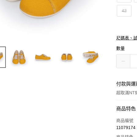
42
尺碼表、
數量
付款與運
超取滿NT$
付款方式
商品特色
信用卡一
商品編號
11079174
信用卡分