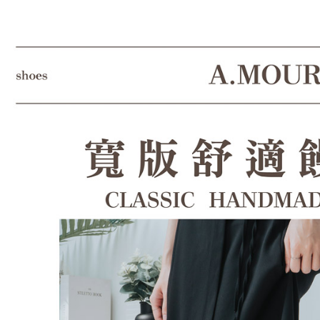
結果請求
５．嚴禁
形，恩沛
動。