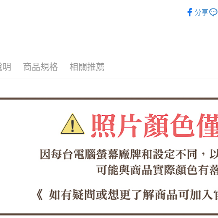
女鞋系列
全家取貨
分享
【「AFT
寬版舒適
每筆NT$6
１．於結帳
付」結帳
本月❤強打
付款後全
２．訂單
３．收到繳
每筆NT$6
／ATM／
說明
商品規格
相關推薦
※ 請注意
7-11取貨
絡購買商品
先享後付
每筆NT$6
※ 交易是
是否繳費成
付款後7-1
付客戶支
每筆NT$6
【注意事
郵局
１．透過由
交易，需
每筆NT$1
求債權轉
２．關於
郵局(離島
https://aft
每筆NT$1
３．未成
「AFTE
海外宅配
任。
４．使用「
即時審查