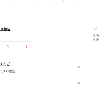
試穿報告
清除
紀錄
送方式
1,380免運
次付款
期付款