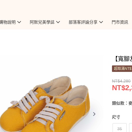
購物說明
阿默兒美學誌
部落客評論分享
門市資訊
【寬腳友
超取滿NT$
NT$4,280
NT$2,
類似款：
尺寸
35