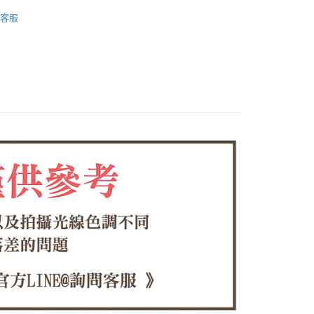
饅頭鞋
付款
客服
EE先享後付」結帳流程】
饅頭鞋系列
0，滿NT$1,380(含以上)免運費
方式選擇「AFTEE先享後付」後，將跳轉至「AFTEE先享後
頁面，進行簡訊認證並確認金額後，即可完成結帳。
🌟新品
家取貨
成立數日內，您將收到繳費通知簡訊。
費通知簡訊後14天內，點擊此簡訊中的連結，可透過四大超商
0，滿NT$1,380(含以上)免運費
網路銀行／等多元方式進行付款，方視為交易完成。
：結帳手續完成當下不需立刻繳費，但若您需要取消訂單，請聯
付款
的店家。未經商家同意取消之訂單仍視為有效，需透過AFTEE
繳納相關費用。
0，滿NT$1,380(含以上)免運費
否成功請以「AFTEE先享後付 」之結帳頁面顯示為準，若有關於
功／繳費後需取消欲退款等相關疑問，請聯繫「AFTEE先享後
1取貨
援中心」
https://netprotections.freshdesk.com/support/home
0，滿NT$1,380(含以上)免運費
項】
恩沛科技股份有限公司提供之「AFTEE先享後付」服務完成之
依本服務之必要範圍內提供個人資料，並將交易相關給付款項請
00，滿NT$1,380(含以上)免運費
讓予恩沛科技股份有限公司。
個人資料處理事宜，請瀏覽以下網址：
專用)
ee.tw/terms/#terms3
25，滿NT$1,380(含以上)免運費
年的使用者請事先徵得法定代理人或監護人之同意方可使用
E先享後付」，若未經同意申辦者引起之損失，本公司不負相關責
（貨到付運費）
查看運費
AFTEE先享後付」時，將依據個別帳號之用戶狀況，依本公司
核予不同之上限額度；若仍有額度不足之情形，本公司將視審查