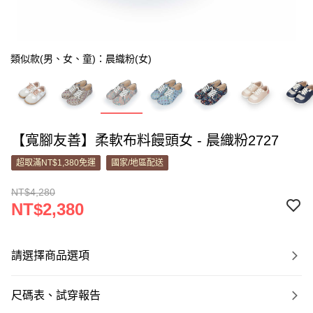
類似款(男、女、童)：晨織粉(女)
【寬腳友善】柔軟布料饅頭女 - 晨織粉2727
超取滿NT$1,380免運
國家/地區配送
NT$4,280
NT$2,380
請選擇商品選項
尺碼表、試穿報告