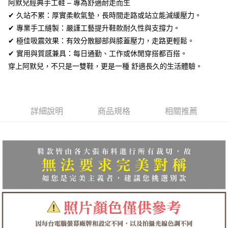
全盈+PAY
阿默兒經典手工鞋 – 專為舒適耐走而生
✔ 久站不累：厚實柔軟氣墊，長時間走路或站立能減緩壓力。
AFTEE先享後付
✔ 專業手工縫製：嚴謹工藝提升鞋款耐久性與支撐力。
相關說明
✔ 極佳吸震效果：有效分散腳部與膝蓋壓力，走路更輕鬆。
【關於「AFTEE先享後付」】
ATM付款
✔ 實用與質感兼具：每日通勤、工作或休閒穿搭都百搭。
AFTEE先享後付是「在收到商品之後才付款」的支付方式。 讓您購物簡單
便利好安心！
穿上阿默兒，不只是一雙鞋，更是一種 舒適長久的生活體驗。
１．簡單：不需註冊會員、不需綁卡、不需儲值。
運送方式
２．便利：只要手機號碼，簡訊認證，即可結帳。
３．安心：先確認商品／服務後，再付款。
全家取貨付款
每筆NT$60，滿NT$1,380(含以上)免運費
【「AFTEE先享後付」結帳流程】
詳細說明
商品規格
相關推薦
１．於結帳方式選擇「AFTEE先享後付」後，將跳轉至「AFTEE先享後付」
付款後全家取貨
結帳頁面，進行簡訊認證並確認金額後，即可完成結帳。
２．訂單成立數日內，您將收到繳費通知簡訊。
每筆NT$60，滿NT$1,380(含以上)免運費
３．收到繳費通知簡訊後14天內，點擊此簡訊中的連結，可透過四大超商／
ATM／網路銀行／等多元方式進行付款，方視為交易完成。
7-11取貨付款
※ 請注意：結帳手續完成當下不需立刻繳費，但若您需要取消訂單，請聯絡
每筆NT$60，滿NT$1,380(含以上)免運費
購買商品的店家。未經商家同意取消之訂單仍視為有效，需透過AFTEE先享
後付繳納相關費用。
付款後7-11取貨
※ 交易是否成功請以「AFTEE先享後付 」之結帳頁面顯示為準，若有關於
是否繳費成功／繳費後需取消欲退款等相關疑問，請聯繫「AFTEE先享後付
每筆NT$60，滿NT$1,380(含以上)免運費
客戶支援中心」
https://netprotections.freshdesk.com/support/home
郵局
【注意事項】