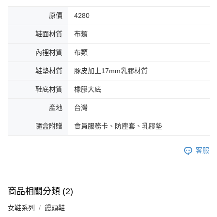
原價
4280
鞋面材質
布類
內裡材質
布類
鞋墊材質
豚皮加上17mm乳膠材質
鞋底材質
橡膠大底
產地
台灣
隨盒附贈
會員服務卡、防塵套、乳膠墊
客服
商品相關分類 (2)
女鞋系列
饅頭鞋