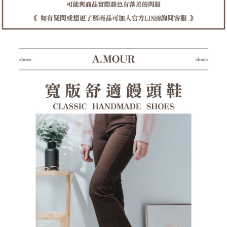
１．透過由恩沛科技股份有限公司提供之「AFTEE先享後付」服務完成之交
每筆NT$100，滿NT$1,380(含以上)免運費
易，需依本服務之必要範圍內提供個人資料，並將交易相關給付款項請求債
權轉讓予恩沛科技股份有限公司。
郵局(離島專用)
２．關於個人資料處理事宜，請瀏覽以下網址：
每筆NT$125，滿NT$1,380(含以上)免運費
https://aftee.tw/terms/#terms3
３．未成年的使用者請事先徵得法定代理人或監護人之同意方可使用
海外宅配（貨到付運費）
查看運費
「AFTEE先享後付」，若未經同意申辦者引起之損失，本公司不負相關責
任。
４．使用「AFTEE先享後付」時，將依據個別帳號之用戶狀況，依本公司即
時審查核予不同之上限額度；若仍有額度不足之情形，本公司將視審查結果
請求用戶進行身份認證。
５．嚴禁一人註冊多個帳號或使用他人資訊註冊。若發現惡意使用之情形，
恩沛科技股份有限公司將有權停止該用戶之使用額度並採取法律行動。