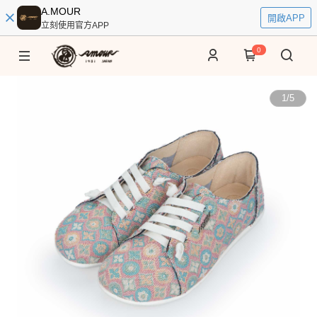
A.MOUR
開啟APP
立刻使用官方APP
0
1
/
5