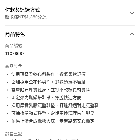
付款與運送方式
超取滿NT$1,380免運
付款方式
商品特色
信用卡一次付款
商品編號
信用卡分期付款
11079697
3 期 0 利率 每期
NT$793
21家銀行
商品特色
合作金庫商業銀行
第一商業銀行
超商取貨付款
使用頂級柔軟布料製作，透氣柔軟舒適
華南商業銀行
彰化商業銀行
全鞋採用全布料製作，舒適透氣不磨腳
LINE Pay
上海商業儲蓄銀行
台北富邦商業銀行
國泰世華商業銀行
兆豐國際商業銀行
雙層貼布厚實鞋身，立挺不軟榻真材實料
Apple Pay
臺灣中小企業銀行
台中商業銀行
固定彈力鬆緊帶鞋帶，穿脫快速方便
匯豐（台灣）商業銀行
華泰商業銀行
採用厚實乳膠氣墊鞋墊，打造舒適耐走氣墊鞋
街口支付
聯邦商業銀行
遠東國際商業銀行
可抽換活動式鞋墊，定期更換清理告別腳臭
元大商業銀行
永豐商業銀行
悠遊付
耐磨止滑合成橡膠大底，走起路來安心穩定
玉山商業銀行
星展（台灣）商業銀行
台新國際商業銀行
中國信託商業銀行
Google Pay
銷售重點
台灣樂天信用卡公司