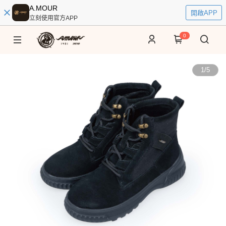
A.MOUR
開啟APP
立刻使用官方APP
0
1
/
5