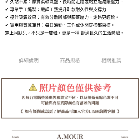
全盈+PAY
✔ 久站不累：厚實柔軟氣墊，長時間走路或站立能減緩壓力。
✔ 專業手工縫製：嚴謹工藝提升鞋款耐久性與支撐力。
AFTEE先享後付
✔ 極佳吸震效果：有效分散腳部與膝蓋壓力，走路更輕鬆。
相關說明
✔ 實用與質感兼具：每日通勤、工作或休閒穿搭都百搭。
【關於「AFTEE先享後付」】
ATM付款
穿上阿默兒，不只是一雙鞋，更是一種 舒適長久的生活體驗。
AFTEE先享後付是「在收到商品之後才付款」的支付方式。 讓您購物簡單
便利好安心！
１．簡單：不需註冊會員、不需綁卡、不需儲值。
運送方式
２．便利：只要手機號碼，簡訊認證，即可結帳。
３．安心：先確認商品／服務後，再付款。
全家取貨付款
詳細說明
商品規格
相關推薦
每筆NT$60，滿NT$1,380(含以上)免運費
【「AFTEE先享後付」結帳流程】
１．於結帳方式選擇「AFTEE先享後付」後，將跳轉至「AFTEE先享後付」
付款後全家取貨
結帳頁面，進行簡訊認證並確認金額後，即可完成結帳。
２．訂單成立數日內，您將收到繳費通知簡訊。
每筆NT$60，滿NT$1,380(含以上)免運費
３．收到繳費通知簡訊後14天內，點擊此簡訊中的連結，可透過四大超商／
ATM／網路銀行／等多元方式進行付款，方視為交易完成。
7-11取貨付款
※ 請注意：結帳手續完成當下不需立刻繳費，但若您需要取消訂單，請聯絡
每筆NT$60，滿NT$1,380(含以上)免運費
購買商品的店家。未經商家同意取消之訂單仍視為有效，需透過AFTEE先享
後付繳納相關費用。
付款後7-11取貨
※ 交易是否成功請以「AFTEE先享後付 」之結帳頁面顯示為準，若有關於
是否繳費成功／繳費後需取消欲退款等相關疑問，請聯繫「AFTEE先享後付
每筆NT$60，滿NT$1,380(含以上)免運費
客戶支援中心」
https://netprotections.freshdesk.com/support/home
郵局
【注意事項】