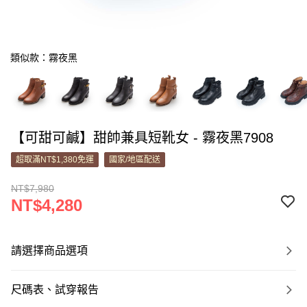
類似款：霧夜黑
【可甜可鹹】甜帥兼具短靴女 - 霧夜黑7908
超取滿NT$1,380免運
國家/地區配送
NT$7,980
NT$4,280
請選擇商品選項
尺碼表、試穿報告