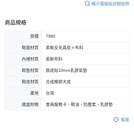
顯示電腦版詳細說明
商品規格
原價
7980
鞋面材質
柔軟反毛真皮＋布料
內裡材質
柔軟布料
鞋墊材質
豚皮貼10mm乳膠氣墊
鞋底材質
合成橡膠大底
產地
台灣
隨盒附贈
會員服務卡、鞋油、防塵套、乳膠墊
客服