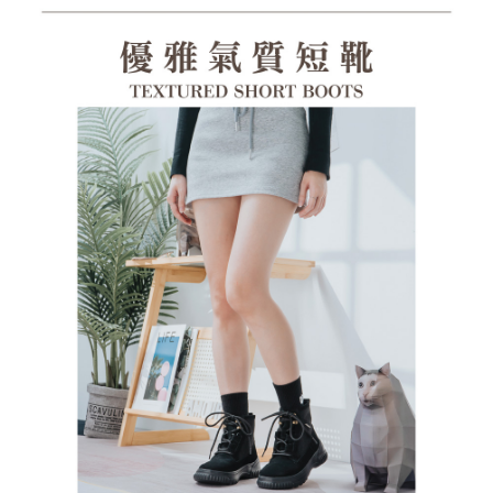
１．透過由恩沛科技股份有限公司提供之「AFTEE先享後付」服務完成之交
每筆NT$100，滿NT$1,380(含以上)免運費
易，需依本服務之必要範圍內提供個人資料，並將交易相關給付款項請求債
權轉讓予恩沛科技股份有限公司。
郵局(離島專用)
２．關於個人資料處理事宜，請瀏覽以下網址：
每筆NT$125，滿NT$1,380(含以上)免運費
https://aftee.tw/terms/#terms3
３．未成年的使用者請事先徵得法定代理人或監護人之同意方可使用
海外宅配（貨到付運費）
查看運費
「AFTEE先享後付」，若未經同意申辦者引起之損失，本公司不負相關責
任。
４．使用「AFTEE先享後付」時，將依據個別帳號之用戶狀況，依本公司即
時審查核予不同之上限額度；若仍有額度不足之情形，本公司將視審查結果
請求用戶進行身份認證。
５．嚴禁一人註冊多個帳號或使用他人資訊註冊。若發現惡意使用之情形，
恩沛科技股份有限公司將有權停止該用戶之使用額度並採取法律行動。