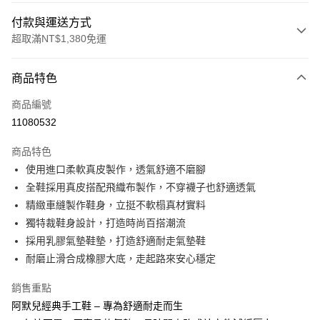
付款與運送方式
超取滿NT$1,380免運
付款方式
商品特色
信用卡一次付款
商品編號
信用卡分期付款
11080532
3 期 0 利率 每期
NT$1,426
21家銀行
商品特色
合作金庫商業銀行
第一商業銀行
超商取貨付款
使用進口柔軟真皮製作，透氣舒適不磨腳
華南商業銀行
彰化商業銀行
全鞋採用真皮搭配飛織布製作，不穿襪子也舒適透氣
LINE Pay
上海商業儲蓄銀行
台北富邦商業銀行
國泰世華商業銀行
兆豐國際商業銀行
精緻車縫製作鞋身，立挺不軟榻真材實料
Apple Pay
臺灣中小企業銀行
台中商業銀行
獨特裁鞋身設計，打造時尚百搭潮流
匯豐（台灣）商業銀行
華泰商業銀行
採用乳膠氣墊鞋墊，打造舒適耐走氣墊鞋
街口支付
聯邦商業銀行
遠東國際商業銀行
耐磨止滑合成橡膠大底，走起路來安心穩定
元大商業銀行
永豐商業銀行
悠遊付
玉山商業銀行
星展（台灣）商業銀行
銷售重點
台新國際商業銀行
中國信託商業銀行
Google Pay
阿默兒經典手工鞋 – 專為舒適耐走而生
台灣樂天信用卡公司