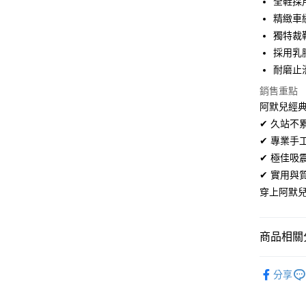
全鞋採
超商取貨
華南商
精緻車
LINE Pay
上海商
獨特裁
國泰世
採用乳
Apple Pay
臺灣中
耐磨止
匯豐（
街口支付
聯邦商
銷售重點
元大商
悠遊付
阿默兒經典
玉山商
✔ 久站
台新國
Google Pa
✔ 專業
台灣樂
全盈+PAY
✔ 極佳
✔ 實用
AFTEE先
穿上阿默
相關說明
【關於「A
ATM付款
AFTEE
便利好安
商品相關分
１．簡單
２．便利
女鞋系列
運送方式
３．安心
分享
可甜可鹹
全家取貨
【「AFT