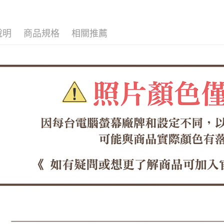
每筆NT$6
１．於結帳
付」結帳
付款後全
２．訂單
３．收到繳
說明
商品規格
相關推薦
每筆NT$6
／ATM／
※ 請注意
7-11取貨
絡購買商品
先享後付
每筆NT$6
※ 交易是
是否繳費成
付款後7-1
付客戶支
每筆NT$6
【注意事
郵局
１．透過由
交易，需
每筆NT$1
求債權轉
２．關於
郵局(離島
https://aft
每筆NT$1
３．未成
「AFTE
海外宅配
任。
４．使用「
即時審查
結果請求
５．嚴禁