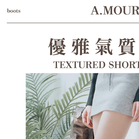
形，恩沛
動。