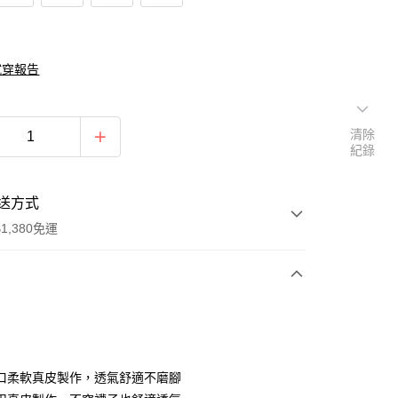
試穿報告
清除
紀錄
送方式
1,380免運
次付款
期付款
0 利率 每期
NT$1,426
21家銀行
口柔軟真皮製作，透氣舒適不磨腳
庫商業銀行
第一商業銀行