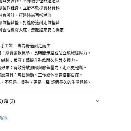
用真皮製作，不穿襪子也舒適透氣
付款
業銀行
彰化商業銀行
縫製作鞋身，立挺不軟榻真材實料
業儲蓄銀行
台北富邦商業銀行
鞋身設計，打造時尚百搭潮流
華商業銀行
兆豐國際商業銀行
膠氣墊鞋墊，打造舒適耐走氣墊鞋
小企業銀行
台中商業銀行
滑合成橡膠大底，走起路來安心穩定
台灣）商業銀行
華泰商業銀行
業銀行
遠東國際商業銀行
業銀行
永豐商業銀行
手工鞋 – 專為舒適耐走而生
業銀行
星展（台灣）商業銀行
不累：厚實柔軟氣墊，長時間走路或站立能減緩壓力。
際商業銀行
中國信託商業銀行
y
手工縫製：嚴謹工藝提升鞋款耐久性與支撐力。
天信用卡公司
吸震效果：有效分散腳部與膝蓋壓力，走路更輕鬆。
與質感兼具：每日通勤、工作或休閒穿搭都百搭。
享後付
兒，不只是一雙鞋，更是一種 舒適長久的生活體驗。
FTEE先享後付」】
先享後付是「在收到商品之後才付款」的支付方式。 讓您購物簡單
心！
類 (2)
：不需註冊會員、不需綁卡、不需儲值。
：只要手機號碼，簡訊認證，即可結帳。
靴子
：先確認商品／服務後，再付款。
客服
靴款系列
付款
EE先享後付」結帳流程】