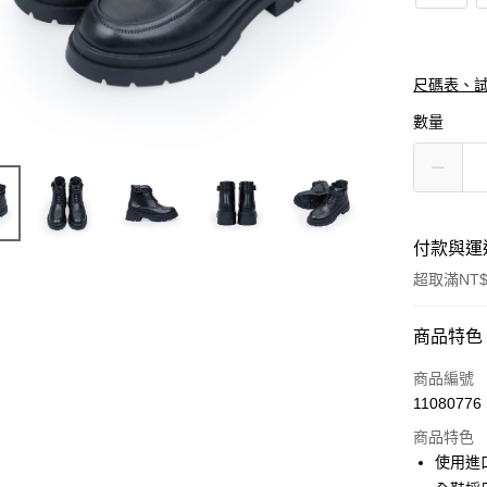
尺碼表、
數量
付款與運
超取滿NT$
付款方式
商品特色
信用卡一
商品編號
11080776
信用卡分
商品特色
3 期 
使用進
合作金