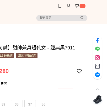
0
鹹】甜帥兼具短靴女 - 經典黑7911
1,380免運
國家/地區配送
280
經典黑
39
38
37
36