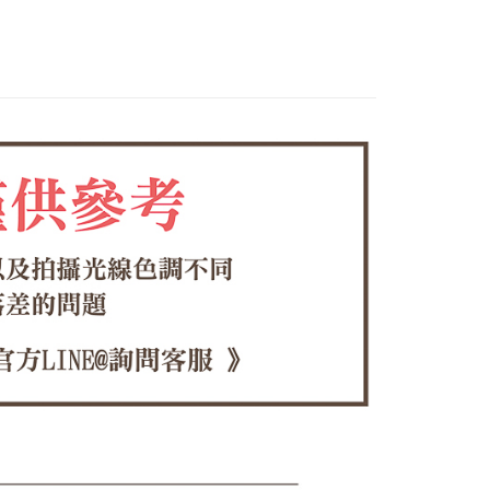
0，滿NT$1,380(含以上)免運費
方式選擇「AFTEE先享後付」後，將跳轉至「AFTEE先享後
頁面，進行簡訊認證並確認金額後，即可完成結帳。
家取貨
成立數日內，您將收到繳費通知簡訊。
費通知簡訊後14天內，點擊此簡訊中的連結，可透過四大超商
0，滿NT$1,380(含以上)免運費
網路銀行／等多元方式進行付款，方視為交易完成。
：結帳手續完成當下不需立刻繳費，但若您需要取消訂單，請聯
付款
的店家。未經商家同意取消之訂單仍視為有效，需透過AFTEE
繳納相關費用。
0，滿NT$1,380(含以上)免運費
否成功請以「AFTEE先享後付 」之結帳頁面顯示為準，若有關於
功／繳費後需取消欲退款等相關疑問，請聯繫「AFTEE先享後
1取貨
援中心」
https://netprotections.freshdesk.com/support/home
0，滿NT$1,380(含以上)免運費
項】
恩沛科技股份有限公司提供之「AFTEE先享後付」服務完成之
依本服務之必要範圍內提供個人資料，並將交易相關給付款項請
00，滿NT$1,380(含以上)免運費
讓予恩沛科技股份有限公司。
個人資料處理事宜，請瀏覽以下網址：
專用)
ee.tw/terms/#terms3
25，滿NT$1,380(含以上)免運費
年的使用者請事先徵得法定代理人或監護人之同意方可使用
E先享後付」，若未經同意申辦者引起之損失，本公司不負相關責
（貨到付運費）
查看運費
AFTEE先享後付」時，將依據個別帳號之用戶狀況，依本公司
核予不同之上限額度；若仍有額度不足之情形，本公司將視審查
用戶進行身份認證。
一人註冊多個帳號或使用他人資訊註冊。若發現惡意使用之情