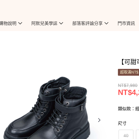
購物說明
阿默兒美學誌
部落客評論分享
門市資訊
【可甜可
超取滿NT$
NT$7,980
NT$4,
類似款：
尺寸
40