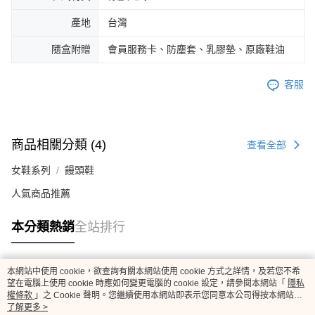
產地
台灣
隨盒附贈
會員服務卡、防塵套、乳膠墊、原廠鞋油
客服
商品相關分類 (4)
查看全部
女鞋系列
饅頭鞋
人氣商品推薦
本分類熱銷
全站排行
本網站中使用 cookie，欲查詢有關本網站使用 cookie 方式之詳情，及若您不希
熱門標籤
望在電腦上使用 cookie 時應如何變更電腦的 cookie 設定，請參閱本網站「
隱私
權條款
」之 Cookie 聲明。您繼續使用本網站即表示您同意本公司得按本網站使
用條款之 Cookie 聲明使用 cookie。
了解更多 >