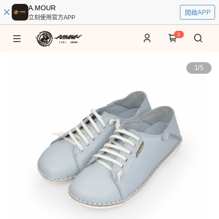
A.MOUR
開啟APP
立刻使用官方APP
0
1
/
5