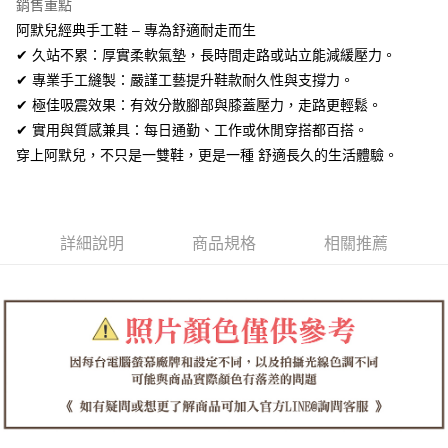
全盈+PAY
銷售重點
阿默兒經典手工鞋 – 專為舒適耐走而生
AFTEE先享後付
✔ 久站不累：厚實柔軟氣墊，長時間走路或站立能減緩壓力。
相關說明
✔ 專業手工縫製：嚴謹工藝提升鞋款耐久性與支撐力。
【關於「AFTEE先享後付」】
ATM付款
✔ 極佳吸震效果：有效分散腳部與膝蓋壓力，走路更輕鬆。
AFTEE先享後付是「在收到商品之後才付款」的支付方式。 讓您購物簡單
便利好安心！
✔ 實用與質感兼具：每日通勤、工作或休閒穿搭都百搭。
１．簡單：不需註冊會員、不需綁卡、不需儲值。
運送方式
穿上阿默兒，不只是一雙鞋，更是一種 舒適長久的生活體驗。
２．便利：只要手機號碼，簡訊認證，即可結帳。
３．安心：先確認商品／服務後，再付款。
全家取貨付款
每筆NT$60，滿NT$1,380(含以上)免運費
【「AFTEE先享後付」結帳流程】
１．於結帳方式選擇「AFTEE先享後付」後，將跳轉至「AFTEE先享後付」
詳細說明
商品規格
相關推薦
付款後全家取貨
結帳頁面，進行簡訊認證並確認金額後，即可完成結帳。
２．訂單成立數日內，您將收到繳費通知簡訊。
每筆NT$60，滿NT$1,380(含以上)免運費
３．收到繳費通知簡訊後14天內，點擊此簡訊中的連結，可透過四大超商／
ATM／網路銀行／等多元方式進行付款，方視為交易完成。
7-11取貨付款
※ 請注意：結帳手續完成當下不需立刻繳費，但若您需要取消訂單，請聯絡
每筆NT$60，滿NT$1,380(含以上)免運費
購買商品的店家。未經商家同意取消之訂單仍視為有效，需透過AFTEE先享
後付繳納相關費用。
付款後7-11取貨
※ 交易是否成功請以「AFTEE先享後付 」之結帳頁面顯示為準，若有關於
是否繳費成功／繳費後需取消欲退款等相關疑問，請聯繫「AFTEE先享後付
每筆NT$60，滿NT$1,380(含以上)免運費
客戶支援中心」
https://netprotections.freshdesk.com/support/home
郵局
【注意事項】