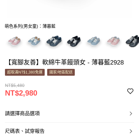
萌色系列(男女童)：薄暮藍
【寬腳友善】軟綿牛革饅頭女 - 薄暮藍2928
超取滿NT$1,380免運
國家/地區配送
NT$5,480
NT$2,980
請選擇商品選項
尺碼表、試穿報告