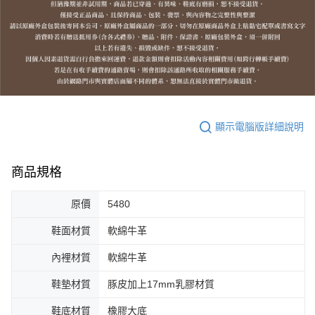
顯示電腦版詳細說明
商品規格
原價
5480
鞋面材質
軟綿牛革
內裡材質
軟綿牛革
鞋墊材質
豚皮加上17mm乳膠材質
鞋底材質
橡膠大底