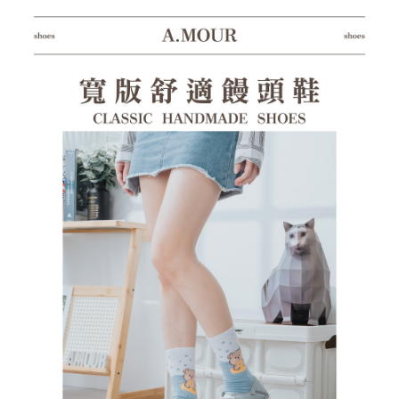
１．透過由恩沛科技股份有限公司提供之「AFTEE先享後付」服務完成之交
每筆NT$100，滿NT$1,380(含以上)免運費
易，需依本服務之必要範圍內提供個人資料，並將交易相關給付款項請求債
權轉讓予恩沛科技股份有限公司。
郵局(離島專用)
２．關於個人資料處理事宜，請瀏覽以下網址：
每筆NT$125，滿NT$1,380(含以上)免運費
https://aftee.tw/terms/#terms3
３．未成年的使用者請事先徵得法定代理人或監護人之同意方可使用
海外宅配（貨到付運費）
查看運費
「AFTEE先享後付」，若未經同意申辦者引起之損失，本公司不負相關責
任。
４．使用「AFTEE先享後付」時，將依據個別帳號之用戶狀況，依本公司即
時審查核予不同之上限額度；若仍有額度不足之情形，本公司將視審查結果
請求用戶進行身份認證。
５．嚴禁一人註冊多個帳號或使用他人資訊註冊。若發現惡意使用之情形，
恩沛科技股份有限公司將有權停止該用戶之使用額度並採取法律行動。