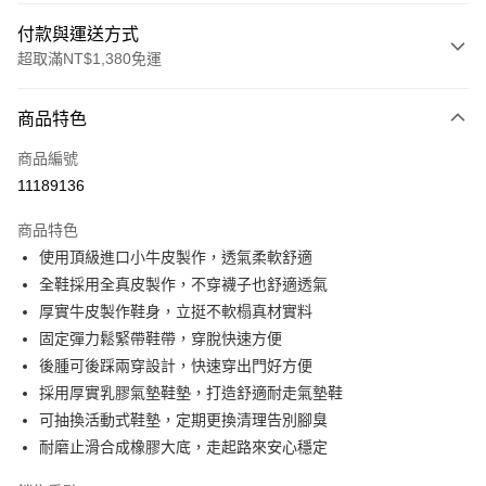
付款與運送方式
超取滿NT$1,380免運
付款方式
商品特色
信用卡一次付款
商品編號
信用卡分期付款
11189136
3 期 0 利率 每期
NT$993
21家銀行
商品特色
合作金庫商業銀行
第一商業銀行
超商取貨付款
使用頂級進口小牛皮製作，透氣柔軟舒適
華南商業銀行
彰化商業銀行
全鞋採用全真皮製作，不穿襪子也舒適透氣
LINE Pay
上海商業儲蓄銀行
台北富邦商業銀行
國泰世華商業銀行
兆豐國際商業銀行
厚實牛皮製作鞋身，立挺不軟榻真材實料
Apple Pay
臺灣中小企業銀行
台中商業銀行
固定彈力鬆緊帶鞋帶，穿脫快速方便
匯豐（台灣）商業銀行
華泰商業銀行
後腫可後踩兩穿設計，快速穿出門好方便
街口支付
聯邦商業銀行
遠東國際商業銀行
採用厚實乳膠氣墊鞋墊，打造舒適耐走氣墊鞋
元大商業銀行
永豐商業銀行
悠遊付
可抽換活動式鞋墊，定期更換清理告別腳臭
玉山商業銀行
星展（台灣）商業銀行
耐磨止滑合成橡膠大底，走起路來安心穩定
台新國際商業銀行
中國信託商業銀行
Google Pay
台灣樂天信用卡公司