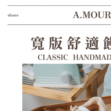
形，恩沛
動。