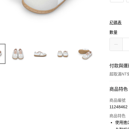
尺碼表
數量
付款與運
超取滿NT$
付款方式
商品特色
信用卡一
商品編號
11248462
信用卡分
商品特色
3 期 
使用進
合作金