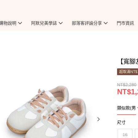
購物說明
阿默兒美學誌
部落客評論分享
門市資訊
【寬腳友
超取滿NT$
NT$2,280
NT$1,
類似款(男
尺寸
16