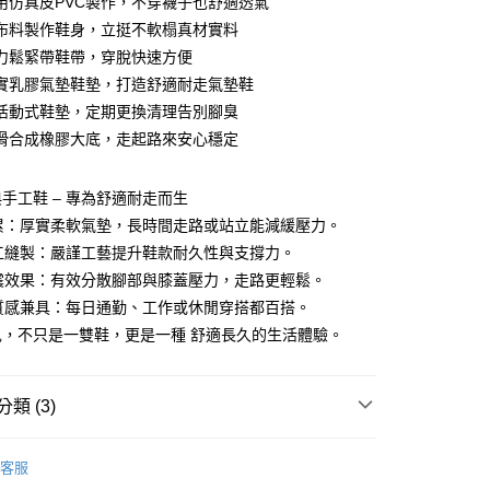
用仿真皮PVC製作，不穿襪子也舒適透氣
付款
業銀行
彰化商業銀行
布料製作鞋身，立挺不軟榻真材實料
業儲蓄銀行
台北富邦商業銀行
力鬆緊帶鞋帶，穿脫快速方便
華商業銀行
兆豐國際商業銀行
實乳膠氣墊鞋墊，打造舒適耐走氣墊鞋
小企業銀行
台中商業銀行
活動式鞋墊，定期更換清理告別腳臭
台灣）商業銀行
華泰商業銀行
業銀行
遠東國際商業銀行
滑合成橡膠大底，走起路來安心穩定
業銀行
永豐商業銀行
業銀行
星展（台灣）商業銀行
手工鞋 – 專為舒適耐走而生
際商業銀行
中國信託商業銀行
y
不累：厚實柔軟氣墊，長時間走路或站立能減緩壓力。
天信用卡公司
手工縫製：嚴謹工藝提升鞋款耐久性與支撐力。
吸震效果：有效分散腳部與膝蓋壓力，走路更輕鬆。
享後付
與質感兼具：每日通勤、工作或休閒穿搭都百搭。
兒，不只是一雙鞋，更是一種 舒適長久的生活體驗。
FTEE先享後付」】
先享後付是「在收到商品之後才付款」的支付方式。 讓您購物簡單
心！
：不需註冊會員、不需綁卡、不需儲值。
類 (3)
：只要手機號碼，簡訊認證，即可結帳。
：先確認商品／服務後，再付款。
饅頭鞋
付款
客服
EE先享後付」結帳流程】
饅頭鞋系列