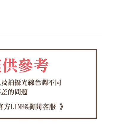
0，滿NT$1,380(含以上)免運費
方式選擇「AFTEE先享後付」後，將跳轉至「AFTEE先享後
頁面，進行簡訊認證並確認金額後，即可完成結帳。
🌟新品
家取貨
成立數日內，您將收到繳費通知簡訊。
費通知簡訊後14天內，點擊此簡訊中的連結，可透過四大超商
0，滿NT$1,380(含以上)免運費
網路銀行／等多元方式進行付款，方視為交易完成。
：結帳手續完成當下不需立刻繳費，但若您需要取消訂單，請聯
付款
的店家。未經商家同意取消之訂單仍視為有效，需透過AFTEE
繳納相關費用。
0，滿NT$1,380(含以上)免運費
否成功請以「AFTEE先享後付 」之結帳頁面顯示為準，若有關於
功／繳費後需取消欲退款等相關疑問，請聯繫「AFTEE先享後
1取貨
援中心」
https://netprotections.freshdesk.com/support/home
0，滿NT$1,380(含以上)免運費
項】
恩沛科技股份有限公司提供之「AFTEE先享後付」服務完成之
依本服務之必要範圍內提供個人資料，並將交易相關給付款項請
00，滿NT$1,380(含以上)免運費
讓予恩沛科技股份有限公司。
個人資料處理事宜，請瀏覽以下網址：
專用)
ee.tw/terms/#terms3
25，滿NT$1,380(含以上)免運費
年的使用者請事先徵得法定代理人或監護人之同意方可使用
E先享後付」，若未經同意申辦者引起之損失，本公司不負相關責
（貨到付運費）
查看運費
AFTEE先享後付」時，將依據個別帳號之用戶狀況，依本公司
核予不同之上限額度；若仍有額度不足之情形，本公司將視審查
用戶進行身份認證。
一人註冊多個帳號或使用他人資訊註冊。若發現惡意使用之情