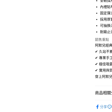
全鞋採
超商取貨
華南商
內裡貼
LINE Pay
上海商
固定彈
國泰世
採用厚
Apple Pay
臺灣中
可抽換
匯豐（
街口支付
聯邦商
耐磨止
元大商
悠遊付
銷售重點
玉山商
阿默兒經典
台新國
Google Pa
✔ 久站
台灣樂
全盈+PAY
✔ 專業
✔ 極佳
AFTEE先
✔ 實用
相關說明
穿上阿默
【關於「A
ATM付款
AFTEE
便利好安
１．簡單
商品相關分
２．便利
運送方式
３．安心
童鞋系列
全家取貨
分享
【「AFT
寬版舒適