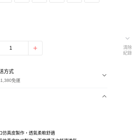
清除
紀錄
送方式
1,380免運
次付款
期付款
0 利率 每期
NT$430
21家銀行
口仿真皮製作，透氣柔軟舒適
庫商業銀行
第一商業銀行