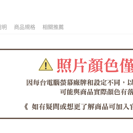
每筆NT$6
１．於結帳
付」結帳
本月❤強打
付款後全
２．訂單
３．收到繳
每筆NT$6
／ATM／
說明
商品規格
相關推薦
※ 請注意
7-11取貨
絡購買商品
先享後付
每筆NT$6
※ 交易是
是否繳費成
付款後7-1
付客戶支
每筆NT$6
【注意事
郵局
１．透過由
交易，需
每筆NT$1
求債權轉
２．關於
郵局(離島
https://aft
每筆NT$1
３．未成
「AFTE
海外宅配
任。
４．使用「
即時審查
結果請求
５．嚴禁