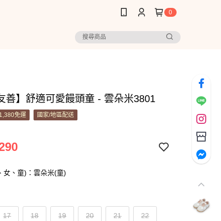
0
善】舒適可愛饅頭童 - 雲朵米3801
1,380免運
國家/地區配送
290
、女、童)：雲朵米(童)
17
18
19
20
21
22