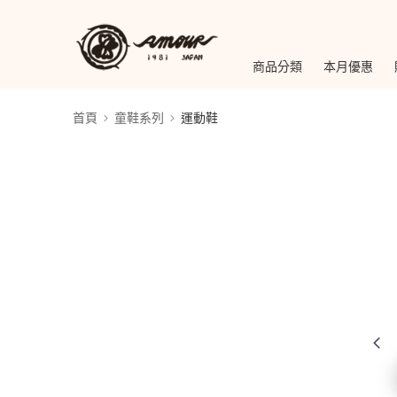
商品分類
本月優惠
首頁
童鞋系列
運動鞋