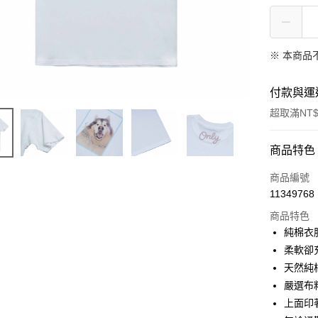
※ 本商品
付款與運
超取滿NT$
付款方式
商品特色
信用卡一
商品編號
11349768
信用卡分
商品特色
3 期 
純棉衣
合作金
柔軟卻
超商取貨
華南商
天然純
LINE Pay
上海商
嚴選布
國泰世
上面印
Apple Pay
臺灣中