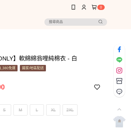
0
NLY】軟綿綿翁哩純棉衣 - 白
1,380免運
國家/地區配送
90
S
M
L
XL
2XL