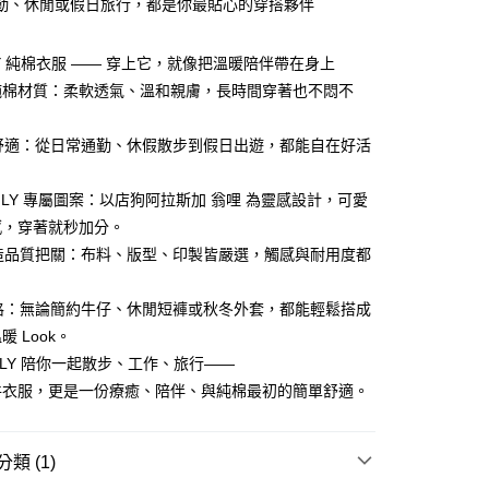
勤、休閒或假日旅行，都是你最貼心的穿搭夥伴
台灣）商業銀行
華泰商業銀行
業銀行
遠東國際商業銀行
業銀行
永豐商業銀行
LY 純棉衣服 —— 穿上它，就像把溫暖陪伴帶在身上
業銀行
星展（台灣）商業銀行
% 純棉材質：柔軟透氣、溫和親膚，長時間穿著也不悶不
際商業銀行
中國信託商業銀行
y
天信用卡公司
候舒適：從日常通勤、休假散步到假日出遊，都能自在好活
享後付
ONLY 專屬圖案：以店狗阿拉斯加 翁哩 為靈感設計，可愛
感，穿著就秒加分。
FTEE先享後付」】
先享後付是「在收到商品之後才付款」的支付方式。 讓您購物簡單
製造品質把關：布料、版型、印製皆嚴選，觸感與耐用度都
心！
：不需註冊會員、不需綁卡、不需儲值。
：只要手機號碼，簡訊認證，即可結帳。
風格：無論簡約牛仔、休閒短褲或秋冬外套，都能輕鬆搭成
：先確認商品／服務後，再付款。
 Look。
付款
NLY 陪你一起散步、工作、旅行——
EE先享後付」結帳流程】
0，滿NT$1,380(含以上)免運費
方式選擇「AFTEE先享後付」後，將跳轉至「AFTEE先享後
件衣服，更是一份療癒、陪伴、與純棉最初的簡單舒適。
頁面，進行簡訊認證並確認金額後，即可完成結帳。
家取貨
成立數日內，您將收到繳費通知簡訊。
費通知簡訊後14天內，點擊此簡訊中的連結，可透過四大超商
0，滿NT$1,380(含以上)免運費
類 (1)
網路銀行／等多元方式進行付款，方視為交易完成。
：結帳手續完成當下不需立刻繳費，但若您需要取消訂單，請聯