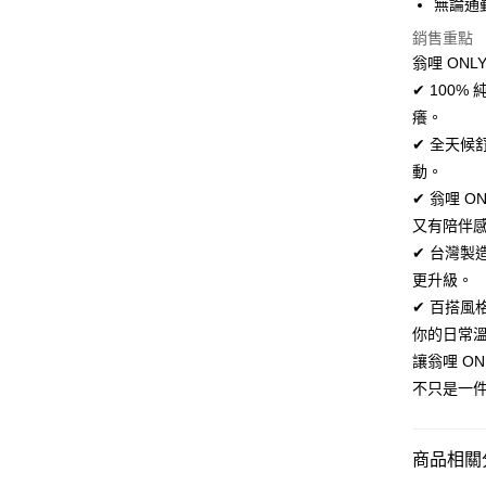
無論通
匯豐（
街口支付
聯邦商
銷售重點
元大商
悠遊付
翁哩 ON
玉山商
✔ 100
台新國
Google Pa
癢。
台灣樂
全盈+PAY
✔ 全天
動。
AFTEE先
✔ 翁哩 
相關說明
又有陪伴
【關於「A
ATM付款
AFTEE
✔ 台灣
便利好安
更升級。
１．簡單
２．便利
✔ 百搭
運送方式
３．安心
你的日常溫暖
全家取貨
讓翁哩 O
【「AFT
每筆NT$6
１．於結帳
不只是一
付」結帳
付款後全
２．訂單
３．收到繳
每筆NT$6
商品相關分
／ATM／
※ 請注意