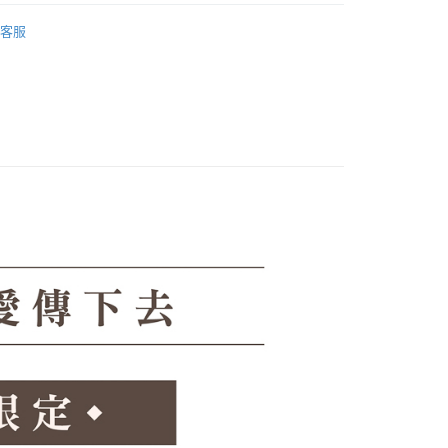
付款
的店家。未經商家同意取消之訂單仍視為有效，需透過AFTEE
邊專區 💙
繳納相關費用。
客服
0，滿NT$1,380(含以上)免運費
否成功請以「AFTEE先享後付 」之結帳頁面顯示為準，若有關於
功／繳費後需取消欲退款等相關疑問，請聯繫「AFTEE先享後
1取貨
援中心」
https://netprotections.freshdesk.com/support/home
0，滿NT$1,380(含以上)免運費
項】
恩沛科技股份有限公司提供之「AFTEE先享後付」服務完成之
依本服務之必要範圍內提供個人資料，並將交易相關給付款項請
00，滿NT$1,380(含以上)免運費
讓予恩沛科技股份有限公司。
個人資料處理事宜，請瀏覽以下網址：
專用)
ee.tw/terms/#terms3
25，滿NT$1,380(含以上)免運費
年的使用者請事先徵得法定代理人或監護人之同意方可使用
E先享後付」，若未經同意申辦者引起之損失，本公司不負相關責
（貨到付運費）
查看運費
AFTEE先享後付」時，將依據個別帳號之用戶狀況，依本公司
核予不同之上限額度；若仍有額度不足之情形，本公司將視審查
用戶進行身份認證。
一人註冊多個帳號或使用他人資訊註冊。若發現惡意使用之情
科技股份有限公司將有權停止該用戶之使用額度並採取法律行