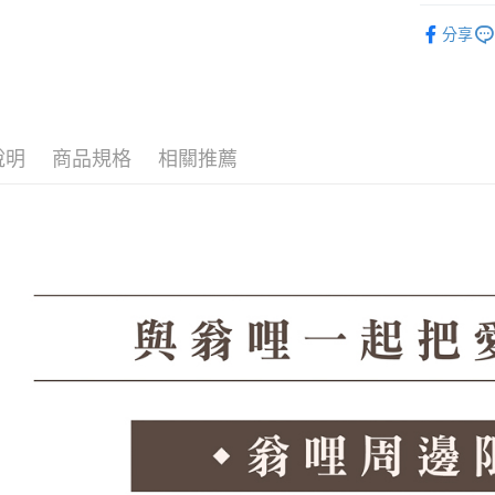
7-11取貨
絡購買商品
💙 翁哩周
先享後付
分享
每筆NT$6
※ 交易是
是否繳費成
付款後7-1
付客戶支
每筆NT$6
【注意事
郵局
１．透過由
說明
商品規格
相關推薦
交易，需
每筆NT$1
求債權轉
２．關於
郵局(離島
https://aft
每筆NT$1
３．未成
「AFTE
海外宅配
任。
４．使用「
即時審查
結果請求
５．嚴禁
形，恩沛
動。