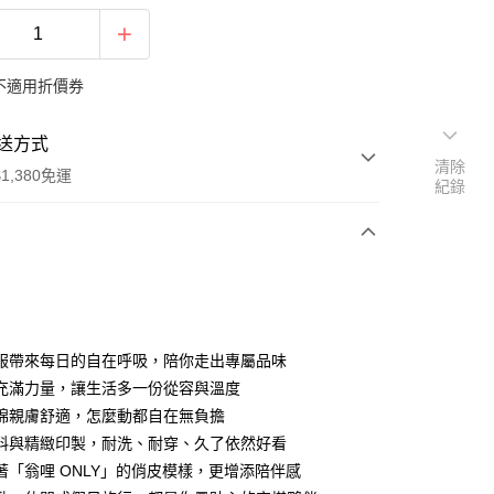
不適用折價券
送方式
清除
1,380免運
紀錄
次付款
期付款
0 利率 每期
NT$196
21家銀行
服帶來每日的自在呼吸，陪你走出專屬品味
庫商業銀行
第一商業銀行
充滿力量，讓生活多一份從容與溫度
付款
業銀行
彰化商業銀行
棉親膚舒適，怎麼動都自在無負擔
業儲蓄銀行
台北富邦商業銀行
料與精緻印製，耐洗、耐穿、久了依然好看
華商業銀行
兆豐國際商業銀行
著「翁哩 ONLY」的俏皮模樣，更增添陪伴感
小企業銀行
台中商業銀行