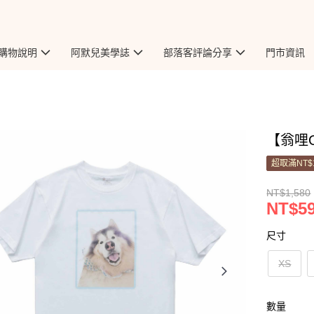
購物說明
阿默兒美學誌
部落客評論分享
門市資訊
【翁哩O
超取滿NT$
NT$1,580
NT$5
尺寸
XS
數量