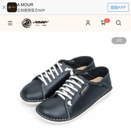
A.MOUR
開啟APP
立刻使用官方APP
0
1
/
5