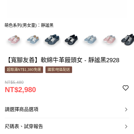
萌色系列(男女童)：靜謐黑
【寬腳友善】軟綿牛革饅頭女 - 靜謐黑2928
超取滿NT$1,380免運
國家/地區配送
NT$5,480
NT$2,980
請選擇商品選項
尺碼表、試穿報告