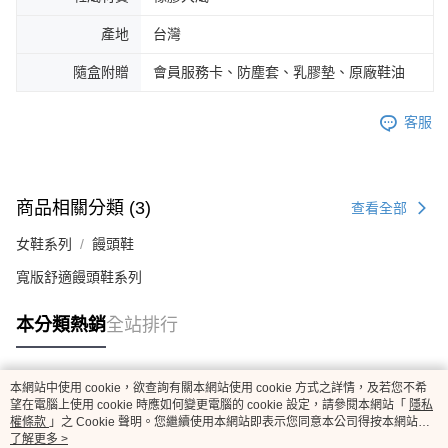
產地
台灣
隨盒附贈
會員服務卡、防塵套、乳膠墊、原廠鞋油
客服
商品相關分類 (3)
查看全部
女鞋系列
饅頭鞋
寬版舒適饅頭鞋系列
本分類熱銷
全站排行
本網站中使用 cookie，欲查詢有關本網站使用 cookie 方式之詳情，及若您不希
熱門標籤
望在電腦上使用 cookie 時應如何變更電腦的 cookie 設定，請參閱本網站「
隱私
權條款
」之 Cookie 聲明。您繼續使用本網站即表示您同意本公司得按本網站使
用條款之 Cookie 聲明使用 cookie。
了解更多 >