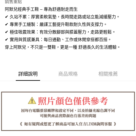
全盈+PAY
銷售重點
阿默兒經典手工鞋 – 專為舒適耐走而生
AFTEE先享後付
✔ 久站不累：厚實柔軟氣墊，長時間走路或站立能減緩壓力。
相關說明
✔ 專業手工縫製：嚴謹工藝提升鞋款耐久性與支撐力。
【關於「AFTEE先享後付」】
ATM付款
✔ 極佳吸震效果：有效分散腳部與膝蓋壓力，走路更輕鬆。
AFTEE先享後付是「在收到商品之後才付款」的支付方式。 讓您購物簡單
便利好安心！
✔ 實用與質感兼具：每日通勤、工作或休閒穿搭都百搭。
１．簡單：不需註冊會員、不需綁卡、不需儲值。
運送方式
穿上阿默兒，不只是一雙鞋，更是一種 舒適長久的生活體驗。
２．便利：只要手機號碼，簡訊認證，即可結帳。
３．安心：先確認商品／服務後，再付款。
全家取貨付款
每筆NT$60，滿NT$1,380(含以上)免運費
【「AFTEE先享後付」結帳流程】
１．於結帳方式選擇「AFTEE先享後付」後，將跳轉至「AFTEE先享後付」
詳細說明
商品規格
相關推薦
付款後全家取貨
結帳頁面，進行簡訊認證並確認金額後，即可完成結帳。
２．訂單成立數日內，您將收到繳費通知簡訊。
每筆NT$60，滿NT$1,380(含以上)免運費
３．收到繳費通知簡訊後14天內，點擊此簡訊中的連結，可透過四大超商／
ATM／網路銀行／等多元方式進行付款，方視為交易完成。
7-11取貨付款
※ 請注意：結帳手續完成當下不需立刻繳費，但若您需要取消訂單，請聯絡
每筆NT$60，滿NT$1,380(含以上)免運費
購買商品的店家。未經商家同意取消之訂單仍視為有效，需透過AFTEE先享
後付繳納相關費用。
付款後7-11取貨
※ 交易是否成功請以「AFTEE先享後付 」之結帳頁面顯示為準，若有關於
是否繳費成功／繳費後需取消欲退款等相關疑問，請聯繫「AFTEE先享後付
每筆NT$60，滿NT$1,380(含以上)免運費
客戶支援中心」
https://netprotections.freshdesk.com/support/home
郵局
【注意事項】