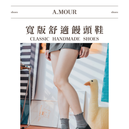
１．透過由恩沛科技股份有限公司提供之「AFTEE先享後付」服務完成之交
每筆NT$100，滿NT$1,380(含以上)免運費
易，需依本服務之必要範圍內提供個人資料，並將交易相關給付款項請求債
權轉讓予恩沛科技股份有限公司。
郵局(離島專用)
２．關於個人資料處理事宜，請瀏覽以下網址：
每筆NT$125，滿NT$1,380(含以上)免運費
https://aftee.tw/terms/#terms3
３．未成年的使用者請事先徵得法定代理人或監護人之同意方可使用
海外宅配（貨到付運費）
查看運費
「AFTEE先享後付」，若未經同意申辦者引起之損失，本公司不負相關責
任。
４．使用「AFTEE先享後付」時，將依據個別帳號之用戶狀況，依本公司即
時審查核予不同之上限額度；若仍有額度不足之情形，本公司將視審查結果
請求用戶進行身份認證。
５．嚴禁一人註冊多個帳號或使用他人資訊註冊。若發現惡意使用之情形，
恩沛科技股份有限公司將有權停止該用戶之使用額度並採取法律行動。