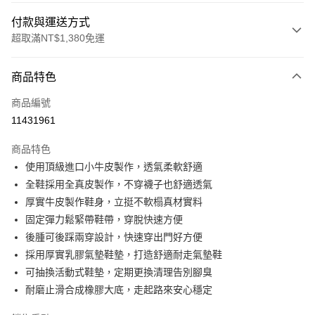
付款與運送方式
超取滿NT$1,380免運
付款方式
商品特色
信用卡一次付款
商品編號
信用卡分期付款
11431961
3 期 0 利率 每期
NT$993
21家銀行
商品特色
合作金庫商業銀行
第一商業銀行
超商取貨付款
使用頂級進口小牛皮製作，透氣柔軟舒適
華南商業銀行
彰化商業銀行
全鞋採用全真皮製作，不穿襪子也舒適透氣
LINE Pay
上海商業儲蓄銀行
台北富邦商業銀行
國泰世華商業銀行
兆豐國際商業銀行
厚實牛皮製作鞋身，立挺不軟榻真材實料
Apple Pay
臺灣中小企業銀行
台中商業銀行
固定彈力鬆緊帶鞋帶，穿脫快速方便
匯豐（台灣）商業銀行
華泰商業銀行
後腫可後踩兩穿設計，快速穿出門好方便
街口支付
聯邦商業銀行
遠東國際商業銀行
採用厚實乳膠氣墊鞋墊，打造舒適耐走氣墊鞋
元大商業銀行
永豐商業銀行
悠遊付
可抽換活動式鞋墊，定期更換清理告別腳臭
玉山商業銀行
星展（台灣）商業銀行
耐磨止滑合成橡膠大底，走起路來安心穩定
台新國際商業銀行
中國信託商業銀行
Google Pay
台灣樂天信用卡公司