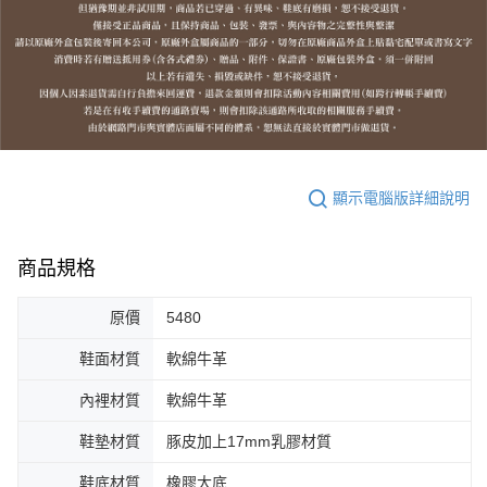
顯示電腦版詳細說明
商品規格
原價
5480
鞋面材質
軟綿牛革
內裡材質
軟綿牛革
鞋墊材質
豚皮加上17mm乳膠材質
鞋底材質
橡膠大底