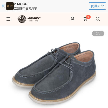
A.MOUR
開啟APP
立刻使用官方APP
0
1
/
5