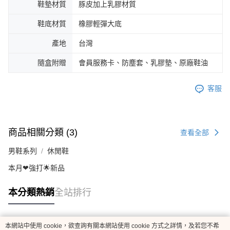
鞋墊材質
豚皮加上乳膠材質
鞋底材質
橡膠輕彈大底
產地
台灣
隨盒附贈
會員服務卡、防塵套、乳膠墊、原廠鞋油
客服
商品相關分類 (3)
查看全部
男鞋系列
休閒鞋
本月❤強打🌟新品
本分類熱銷
全站排行
本網站中使用 cookie，欲查詢有關本網站使用 cookie 方式之詳情，及若您不希