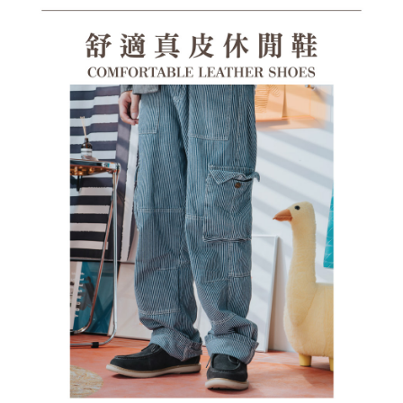
１．透過由恩沛科技股份有限公司提供之「AFTEE先享後付」服務完成之交
每筆NT$100，滿NT$1,380(含以上)免運費
易，需依本服務之必要範圍內提供個人資料，並將交易相關給付款項請求債
權轉讓予恩沛科技股份有限公司。
郵局(離島專用)
２．關於個人資料處理事宜，請瀏覽以下網址：
每筆NT$125，滿NT$1,380(含以上)免運費
https://aftee.tw/terms/#terms3
３．未成年的使用者請事先徵得法定代理人或監護人之同意方可使用
海外宅配（貨到付運費）
查看運費
「AFTEE先享後付」，若未經同意申辦者引起之損失，本公司不負相關責
任。
４．使用「AFTEE先享後付」時，將依據個別帳號之用戶狀況，依本公司即
時審查核予不同之上限額度；若仍有額度不足之情形，本公司將視審查結果
請求用戶進行身份認證。
５．嚴禁一人註冊多個帳號或使用他人資訊註冊。若發現惡意使用之情形，
恩沛科技股份有限公司將有權停止該用戶之使用額度並採取法律行動。