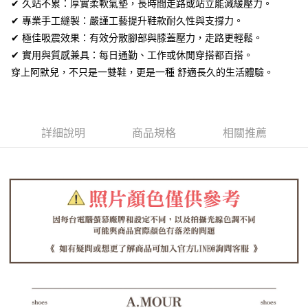
全盈+PAY
✔ 久站不累：厚實柔軟氣墊，長時間走路或站立能減緩壓力。
✔ 專業手工縫製：嚴謹工藝提升鞋款耐久性與支撐力。
AFTEE先享後付
✔ 極佳吸震效果：有效分散腳部與膝蓋壓力，走路更輕鬆。
相關說明
✔ 實用與質感兼具：每日通勤、工作或休閒穿搭都百搭。
【關於「AFTEE先享後付」】
ATM付款
穿上阿默兒，不只是一雙鞋，更是一種 舒適長久的生活體驗。
AFTEE先享後付是「在收到商品之後才付款」的支付方式。 讓您購物簡單
便利好安心！
１．簡單：不需註冊會員、不需綁卡、不需儲值。
運送方式
２．便利：只要手機號碼，簡訊認證，即可結帳。
３．安心：先確認商品／服務後，再付款。
全家取貨付款
詳細說明
商品規格
相關推薦
每筆NT$60，滿NT$1,380(含以上)免運費
【「AFTEE先享後付」結帳流程】
１．於結帳方式選擇「AFTEE先享後付」後，將跳轉至「AFTEE先享後付」
付款後全家取貨
結帳頁面，進行簡訊認證並確認金額後，即可完成結帳。
２．訂單成立數日內，您將收到繳費通知簡訊。
每筆NT$60，滿NT$1,380(含以上)免運費
３．收到繳費通知簡訊後14天內，點擊此簡訊中的連結，可透過四大超商／
ATM／網路銀行／等多元方式進行付款，方視為交易完成。
7-11取貨付款
※ 請注意：結帳手續完成當下不需立刻繳費，但若您需要取消訂單，請聯絡
每筆NT$60，滿NT$1,380(含以上)免運費
購買商品的店家。未經商家同意取消之訂單仍視為有效，需透過AFTEE先享
後付繳納相關費用。
付款後7-11取貨
※ 交易是否成功請以「AFTEE先享後付 」之結帳頁面顯示為準，若有關於
是否繳費成功／繳費後需取消欲退款等相關疑問，請聯繫「AFTEE先享後付
每筆NT$60，滿NT$1,380(含以上)免運費
客戶支援中心」
https://netprotections.freshdesk.com/support/home
郵局
【注意事項】