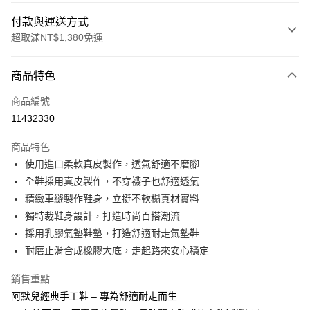
付款與運送方式
超取滿NT$1,380免運
付款方式
商品特色
信用卡一次付款
商品編號
信用卡分期付款
11432330
3 期 0 利率 每期
NT$1,293
21家銀行
商品特色
合作金庫商業銀行
第一商業銀行
超商取貨付款
使用進口柔軟真皮製作，透氣舒適不磨腳
華南商業銀行
彰化商業銀行
全鞋採用真皮製作，不穿襪子也舒適透氣
LINE Pay
上海商業儲蓄銀行
台北富邦商業銀行
國泰世華商業銀行
兆豐國際商業銀行
精緻車縫製作鞋身，立挺不軟榻真材實料
Apple Pay
臺灣中小企業銀行
台中商業銀行
獨特裁鞋身設計，打造時尚百搭潮流
匯豐（台灣）商業銀行
華泰商業銀行
採用乳膠氣墊鞋墊，打造舒適耐走氣墊鞋
街口支付
聯邦商業銀行
遠東國際商業銀行
耐磨止滑合成橡膠大底，走起路來安心穩定
元大商業銀行
永豐商業銀行
悠遊付
玉山商業銀行
星展（台灣）商業銀行
銷售重點
台新國際商業銀行
中國信託商業銀行
Google Pay
阿默兒經典手工鞋 – 專為舒適耐走而生
台灣樂天信用卡公司