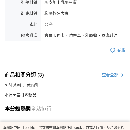
鞋墊材質
豚皮加上乳膠材質
鞋底材質
橡膠輕彈大底
產地
台灣
隨盒附贈
會員服務卡、防塵套、乳膠墊、原廠鞋油
客服
商品相關分類 (3)
查看全部
男鞋系列
休閒鞋
本月❤強打🌟新品
本分類熱銷
全站排行
本網站中使用 cookie，欲查詢有關本網站使用 cookie 方式之詳情，及若您不希