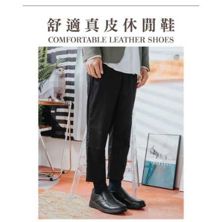
１．透過由恩沛科技股份有限公司提供之「AFTEE先享後付」服務完成之交
每筆NT$100，滿NT$1,380(含以上)免運費
易，需依本服務之必要範圍內提供個人資料，並將交易相關給付款項請求債
權轉讓予恩沛科技股份有限公司。
郵局(離島專用)
２．關於個人資料處理事宜，請瀏覽以下網址：
每筆NT$125，滿NT$1,380(含以上)免運費
https://aftee.tw/terms/#terms3
３．未成年的使用者請事先徵得法定代理人或監護人之同意方可使用
海外宅配（貨到付運費）
查看運費
「AFTEE先享後付」，若未經同意申辦者引起之損失，本公司不負相關責
任。
４．使用「AFTEE先享後付」時，將依據個別帳號之用戶狀況，依本公司即
時審查核予不同之上限額度；若仍有額度不足之情形，本公司將視審查結果
請求用戶進行身份認證。
５．嚴禁一人註冊多個帳號或使用他人資訊註冊。若發現惡意使用之情形，
恩沛科技股份有限公司將有權停止該用戶之使用額度並採取法律行動。