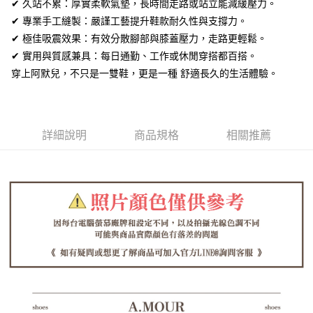
全盈+PAY
✔ 久站不累：厚實柔軟氣墊，長時間走路或站立能減緩壓力。
✔ 專業手工縫製：嚴謹工藝提升鞋款耐久性與支撐力。
AFTEE先享後付
✔ 極佳吸震效果：有效分散腳部與膝蓋壓力，走路更輕鬆。
相關說明
✔ 實用與質感兼具：每日通勤、工作或休閒穿搭都百搭。
【關於「AFTEE先享後付」】
ATM付款
穿上阿默兒，不只是一雙鞋，更是一種 舒適長久的生活體驗。
AFTEE先享後付是「在收到商品之後才付款」的支付方式。 讓您購物簡單
便利好安心！
１．簡單：不需註冊會員、不需綁卡、不需儲值。
運送方式
２．便利：只要手機號碼，簡訊認證，即可結帳。
３．安心：先確認商品／服務後，再付款。
全家取貨付款
詳細說明
商品規格
相關推薦
每筆NT$60，滿NT$1,380(含以上)免運費
【「AFTEE先享後付」結帳流程】
１．於結帳方式選擇「AFTEE先享後付」後，將跳轉至「AFTEE先享後付」
付款後全家取貨
結帳頁面，進行簡訊認證並確認金額後，即可完成結帳。
２．訂單成立數日內，您將收到繳費通知簡訊。
每筆NT$60，滿NT$1,380(含以上)免運費
３．收到繳費通知簡訊後14天內，點擊此簡訊中的連結，可透過四大超商／
ATM／網路銀行／等多元方式進行付款，方視為交易完成。
7-11取貨付款
※ 請注意：結帳手續完成當下不需立刻繳費，但若您需要取消訂單，請聯絡
每筆NT$60，滿NT$1,380(含以上)免運費
購買商品的店家。未經商家同意取消之訂單仍視為有效，需透過AFTEE先享
後付繳納相關費用。
付款後7-11取貨
※ 交易是否成功請以「AFTEE先享後付 」之結帳頁面顯示為準，若有關於
是否繳費成功／繳費後需取消欲退款等相關疑問，請聯繫「AFTEE先享後付
每筆NT$60，滿NT$1,380(含以上)免運費
客戶支援中心」
https://netprotections.freshdesk.com/support/home
郵局
【注意事項】