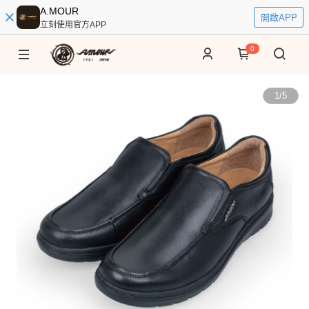
A.MOUR
開啟APP
立刻使用官方APP
0
1
/
5