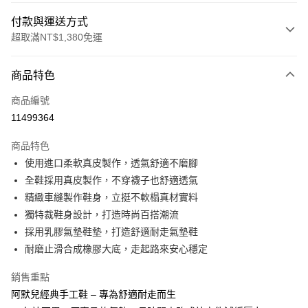
付款與運送方式
超取滿NT$1,380免運
付款方式
商品特色
信用卡一次付款
商品編號
信用卡分期付款
11499364
3 期 0 利率 每期
NT$1,093
21家銀行
商品特色
合作金庫商業銀行
第一商業銀行
超商取貨付款
使用進口柔軟真皮製作，透氣舒適不磨腳
華南商業銀行
彰化商業銀行
全鞋採用真皮製作，不穿襪子也舒適透氣
LINE Pay
上海商業儲蓄銀行
台北富邦商業銀行
國泰世華商業銀行
兆豐國際商業銀行
精緻車縫製作鞋身，立挺不軟榻真材實料
Apple Pay
臺灣中小企業銀行
台中商業銀行
獨特裁鞋身設計，打造時尚百搭潮流
匯豐（台灣）商業銀行
華泰商業銀行
採用乳膠氣墊鞋墊，打造舒適耐走氣墊鞋
街口支付
聯邦商業銀行
遠東國際商業銀行
耐磨止滑合成橡膠大底，走起路來安心穩定
元大商業銀行
永豐商業銀行
悠遊付
玉山商業銀行
星展（台灣）商業銀行
銷售重點
台新國際商業銀行
中國信託商業銀行
Google Pay
阿默兒經典手工鞋 – 專為舒適耐走而生
台灣樂天信用卡公司