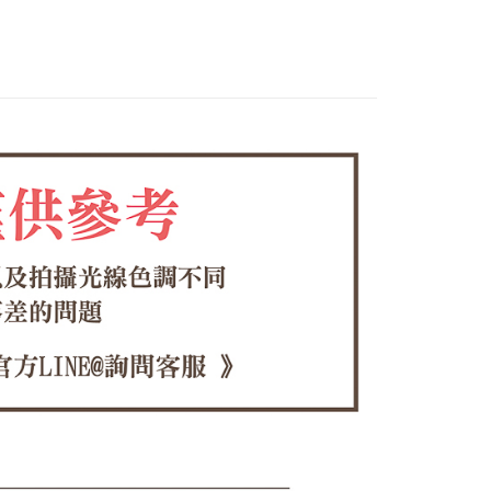
0，滿NT$1,380(含以上)免運費
休閒鞋系列
方式選擇「AFTEE先享後付」後，將跳轉至「AFTEE先享後
頁面，進行簡訊認證並確認金額後，即可完成結帳。
家取貨
成立數日內，您將收到繳費通知簡訊。
費通知簡訊後14天內，點擊此簡訊中的連結，可透過四大超商
0，滿NT$1,380(含以上)免運費
網路銀行／等多元方式進行付款，方視為交易完成。
：結帳手續完成當下不需立刻繳費，但若您需要取消訂單，請聯
付款
的店家。未經商家同意取消之訂單仍視為有效，需透過AFTEE
繳納相關費用。
0，滿NT$1,380(含以上)免運費
否成功請以「AFTEE先享後付 」之結帳頁面顯示為準，若有關於
功／繳費後需取消欲退款等相關疑問，請聯繫「AFTEE先享後
1取貨
援中心」
https://netprotections.freshdesk.com/support/home
0，滿NT$1,380(含以上)免運費
項】
恩沛科技股份有限公司提供之「AFTEE先享後付」服務完成之
依本服務之必要範圍內提供個人資料，並將交易相關給付款項請
00，滿NT$1,380(含以上)免運費
讓予恩沛科技股份有限公司。
個人資料處理事宜，請瀏覽以下網址：
專用)
ee.tw/terms/#terms3
25，滿NT$1,380(含以上)免運費
年的使用者請事先徵得法定代理人或監護人之同意方可使用
E先享後付」，若未經同意申辦者引起之損失，本公司不負相關責
（貨到付運費）
查看運費
AFTEE先享後付」時，將依據個別帳號之用戶狀況，依本公司
核予不同之上限額度；若仍有額度不足之情形，本公司將視審查
用戶進行身份認證。
一人註冊多個帳號或使用他人資訊註冊。若發現惡意使用之情