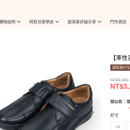
購物說明
阿默兒美學誌
部落客評論分享
門市資訊
【率性百
超取滿NT$
NT$6,880
NT$3,
類似款：
尺寸
39