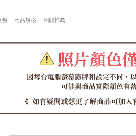
每筆NT$6
百搭輕鬆
１．於結帳
付」結帳
付款後全
２．訂單
３．收到繳
說明
商品規格
相關推薦
每筆NT$6
／ATM／
※ 請注意
7-11取貨
絡購買商品
先享後付
每筆NT$6
※ 交易是
是否繳費成
付款後7-1
付客戶支
每筆NT$6
【注意事
郵局
１．透過由
交易，需
每筆NT$1
求債權轉
２．關於
郵局(離島
https://aft
每筆NT$1
３．未成
「AFTE
海外宅配
任。
４．使用「
即時審查
結果請求
５．嚴禁