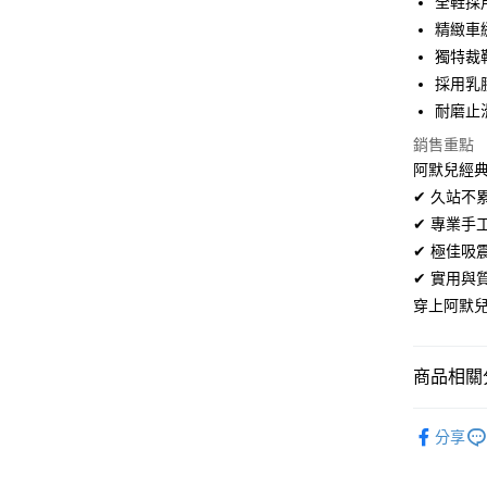
全鞋採
超商取貨
華南商
精緻車
LINE Pay
上海商
獨特裁
國泰世
採用乳
Apple Pay
臺灣中
耐磨止
匯豐（
街口支付
聯邦商
銷售重點
元大商
悠遊付
阿默兒經典
玉山商
✔ 久站
台新國
Google Pa
✔ 專業
台灣樂
全盈+PAY
✔ 極佳
✔ 實用
AFTEE先
穿上阿默
相關說明
【關於「A
ATM付款
AFTEE
便利好安
商品相關分
１．簡單
２．便利
男鞋系列
運送方式
３．安心
分享
本月❤強打
全家取貨
【「AFT