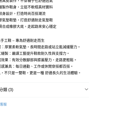
用真皮製作，不穿襪子也舒適透氣
付款
業銀行
彰化商業銀行
縫製作鞋身，立挺不軟榻真材實料
業儲蓄銀行
台北富邦商業銀行
鞋身設計，打造時尚百搭潮流
華商業銀行
兆豐國際商業銀行
膠氣墊鞋墊，打造舒適耐走氣墊鞋
小企業銀行
台中商業銀行
滑合成橡膠大底，走起路來安心穩定
台灣）商業銀行
華泰商業銀行
業銀行
遠東國際商業銀行
業銀行
永豐商業銀行
手工鞋 – 專為舒適耐走而生
業銀行
星展（台灣）商業銀行
不累：厚實柔軟氣墊，長時間走路或站立能減緩壓力。
際商業銀行
中國信託商業銀行
y
手工縫製：嚴謹工藝提升鞋款耐久性與支撐力。
天信用卡公司
吸震效果：有效分散腳部與膝蓋壓力，走路更輕鬆。
與質感兼具：每日通勤、工作或休閒穿搭都百搭。
享後付
兒，不只是一雙鞋，更是一種 舒適長久的生活體驗。
FTEE先享後付」】
先享後付是「在收到商品之後才付款」的支付方式。 讓您購物簡單
心！
類 (3)
：不需註冊會員、不需綁卡、不需儲值。
：只要手機號碼，簡訊認證，即可結帳。
休閒鞋
：先確認商品／服務後，再付款。
客服
🌟新品
付款
EE先享後付」結帳流程】