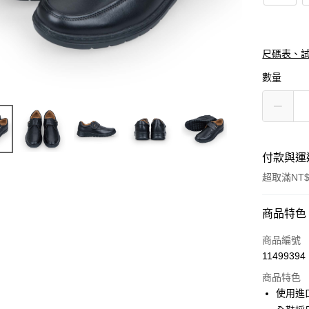
尺碼表、
數量
付款與運
超取滿NT$
付款方式
商品特色
信用卡一
商品編號
11499394
信用卡分
商品特色
3 期 
使用進
合作金