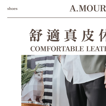
形，恩沛
動。