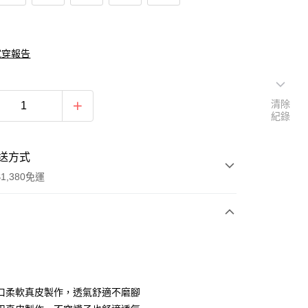
試穿報告
清除
紀錄
送方式
1,380免運
次付款
期付款
0 利率 每期
NT$1,093
21家銀行
口柔軟真皮製作，透氣舒適不磨腳
庫商業銀行
第一商業銀行