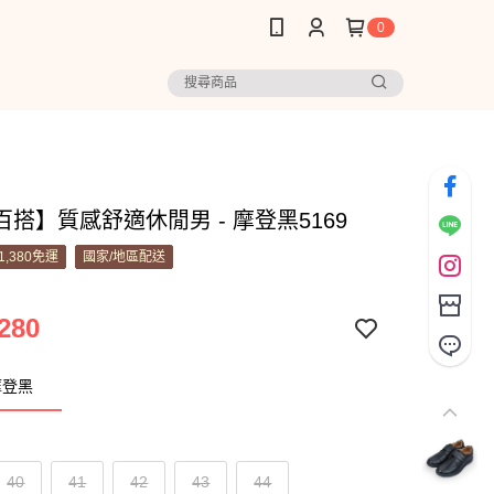
0
搭】質感舒適休閒男 - 摩登黑5169
1,380免運
國家/地區配送
280
摩登黑
40
41
42
43
44