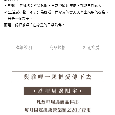
每筆NT$60，滿NT$1,380(含以上)免運費
【「AFTEE先享後付」結帳流程】
✔ 輕鬆百搭風格：不論休閒、日常或簡約穿搭，都能自然融入。
１．於結帳方式選擇「AFTEE先享後付」後，將跳轉至「AFTEE先享後付」
付款後全家取貨
結帳頁面，進行簡訊認證並確認金額後，即可完成結帳。
✔ 生活感小物：不是只為好看，而是真的會天天拿出來用的提袋。
２．訂單成立數日內，您將收到繳費通知簡訊。
每筆NT$60，滿NT$1,380(含以上)免運費
不只是一個袋子，
３．收到繳費通知簡訊後14天內，點擊此簡訊中的連結，可透過四大超商／
ATM／網路銀行／等多元方式進行付款，方視為交易完成。
而是一份把翁哩帶在身邊的日常陪伴。
7-11取貨付款
※ 請注意：結帳手續完成當下不需立刻繳費，但若您需要取消訂單，請聯絡
每筆NT$60，滿NT$1,380(含以上)免運費
購買商品的店家。未經商家同意取消之訂單仍視為有效，需透過AFTEE先享
後付繳納相關費用。
付款後7-11取貨
※ 交易是否成功請以「AFTEE先享後付 」之結帳頁面顯示為準，若有關於
是否繳費成功／繳費後需取消欲退款等相關疑問，請聯繫「AFTEE先享後付
詳細說明
商品規格
相關推薦
每筆NT$60，滿NT$1,380(含以上)免運費
客戶支援中心」
https://netprotections.freshdesk.com/support/home
郵局
【注意事項】
１．透過由恩沛科技股份有限公司提供之「AFTEE先享後付」服務完成之交
每筆NT$100，滿NT$1,380(含以上)免運費
易，需依本服務之必要範圍內提供個人資料，並將交易相關給付款項請求債
權轉讓予恩沛科技股份有限公司。
郵局(離島專用)
２．關於個人資料處理事宜，請瀏覽以下網址：
每筆NT$125，滿NT$1,380(含以上)免運費
https://aftee.tw/terms/#terms3
３．未成年的使用者請事先徵得法定代理人或監護人之同意方可使用
海外宅配（貨到付運費）
查看運費
「AFTEE先享後付」，若未經同意申辦者引起之損失，本公司不負相關責
任。
４．使用「AFTEE先享後付」時，將依據個別帳號之用戶狀況，依本公司即
時審查核予不同之上限額度；若仍有額度不足之情形，本公司將視審查結果
請求用戶進行身份認證。