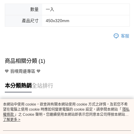
數量
一入
產品尺寸
450x320mm
客服
商品相關分類 (1)
💙 翁哩周邊專區 💙
本分類熱銷
全站排行
本網站中使用 cookie，欲查詢有關本網站使用 cookie 方式之詳情，及若您不希
熱門標籤
望在電腦上使用 cookie 時應如何變更電腦的 cookie 設定，請參閱本網站「
隱私
權條款
」之 Cookie 聲明。您繼續使用本網站即表示您同意本公司得按本網站使
用條款之 Cookie 聲明使用 cookie。
了解更多 >