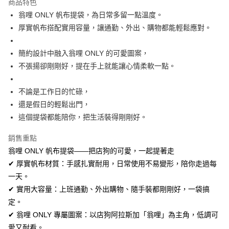
商品特色
合作金庫商業銀行
第一商業銀行
超商取貨付款
翁哩 ONLY 帆布提袋，為日常多留一點溫度。
華南商業銀行
彰化商業銀行
厚實帆布搭配實用容量，讓通勤、外出、購物都能輕鬆應對。
LINE Pay
上海商業儲蓄銀行
台北富邦商業銀行
國泰世華商業銀行
兆豐國際商業銀行
Apple Pay
臺灣中小企業銀行
台中商業銀行
簡約設計中融入翁哩 ONLY 的可愛圖案，
匯豐（台灣）商業銀行
華泰商業銀行
不張揚卻剛剛好，提在手上就能讓心情柔軟一點。
街口支付
聯邦商業銀行
遠東國際商業銀行
元大商業銀行
永豐商業銀行
悠遊付
不論是工作日的忙碌，
玉山商業銀行
星展（台灣）商業銀行
還是假日的輕鬆出門，
台新國際商業銀行
中國信託商業銀行
Google Pay
台灣樂天信用卡公司
這個提袋都能陪你，把生活裝得剛剛好。
全盈+PAY
銷售重點
AFTEE先享後付
翁哩 ONLY 帆布提袋——把店狗的可愛，一起提著走
相關說明
✔ 厚實帆布材質：手感扎實耐用，日常使用不易變形，陪你走過每
【關於「AFTEE先享後付」】
ATM付款
一天。
AFTEE先享後付是「在收到商品之後才付款」的支付方式。 讓您購物簡單
便利好安心！
✔ 實用大容量：上班通勤、外出購物、隨手裝都剛剛好，一袋搞
１．簡單：不需註冊會員、不需綁卡、不需儲值。
運送方式
定。
２．便利：只要手機號碼，簡訊認證，即可結帳。
３．安心：先確認商品／服務後，再付款。
✔ 翁哩 ONLY 專屬圖案：以店狗阿拉斯加「翁哩」為主角，低調可
全家取貨付款
愛又耐看。