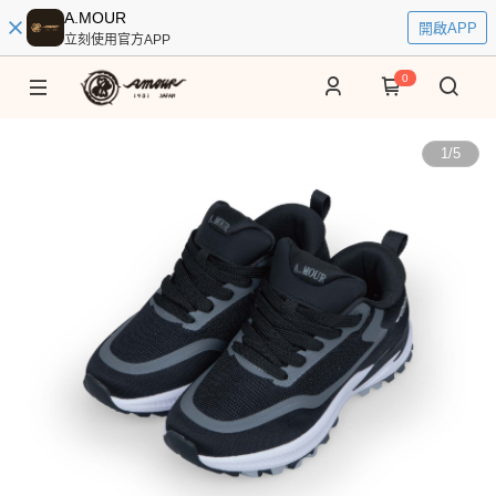
A.MOUR
開啟APP
立刻使用官方APP
0
1
/
5