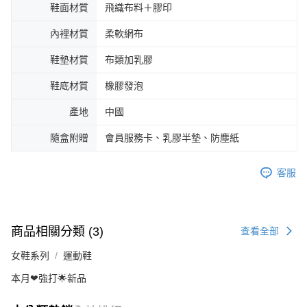
鞋面材質
飛織布料＋膠印
內裡材質
柔軟網布
鞋墊材質
布類加乳膠
鞋底材質
橡膠發泡
產地
中國
隨盒附贈
會員服務卡、乳膠半墊、防塵紙
客服
商品相關分類 (3)
查看全部
女鞋系列
運動鞋
本月❤強打🌟新品