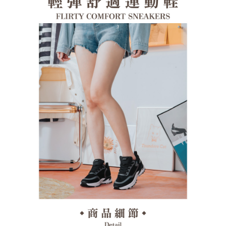
１．透過由恩沛科技股份有限公司提供之「AFTEE先享後付」服務完成之交
每筆NT$100，滿NT$1,380(含以上)免運費
易，需依本服務之必要範圍內提供個人資料，並將交易相關給付款項請求債
權轉讓予恩沛科技股份有限公司。
郵局(離島專用)
２．關於個人資料處理事宜，請瀏覽以下網址：
每筆NT$125，滿NT$1,380(含以上)免運費
https://aftee.tw/terms/#terms3
３．未成年的使用者請事先徵得法定代理人或監護人之同意方可使用
海外宅配（貨到付運費）
查看運費
「AFTEE先享後付」，若未經同意申辦者引起之損失，本公司不負相關責
任。
４．使用「AFTEE先享後付」時，將依據個別帳號之用戶狀況，依本公司即
時審查核予不同之上限額度；若仍有額度不足之情形，本公司將視審查結果
請求用戶進行身份認證。
５．嚴禁一人註冊多個帳號或使用他人資訊註冊。若發現惡意使用之情形，
恩沛科技股份有限公司將有權停止該用戶之使用額度並採取法律行動。