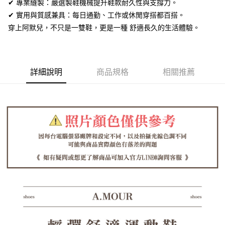
全盈+PAY
✔ 專業縫製：嚴選製鞋機械提升鞋款耐久性與支撐力。
✔ 實用與質感兼具：每日通勤、工作或休閒穿搭都百搭。
AFTEE先享後付
穿上阿默兒，不只是一雙鞋，更是一種 舒適長久的生活體驗。
相關說明
【關於「AFTEE先享後付」】
ATM付款
AFTEE先享後付是「在收到商品之後才付款」的支付方式。 讓您購物簡單
便利好安心！
１．簡單：不需註冊會員、不需綁卡、不需儲值。
詳細說明
商品規格
相關推薦
運送方式
２．便利：只要手機號碼，簡訊認證，即可結帳。
３．安心：先確認商品／服務後，再付款。
全家取貨付款
每筆NT$60，滿NT$1,380(含以上)免運費
【「AFTEE先享後付」結帳流程】
１．於結帳方式選擇「AFTEE先享後付」後，將跳轉至「AFTEE先享後付」
付款後全家取貨
結帳頁面，進行簡訊認證並確認金額後，即可完成結帳。
２．訂單成立數日內，您將收到繳費通知簡訊。
每筆NT$60，滿NT$1,380(含以上)免運費
３．收到繳費通知簡訊後14天內，點擊此簡訊中的連結，可透過四大超商／
ATM／網路銀行／等多元方式進行付款，方視為交易完成。
7-11取貨付款
※ 請注意：結帳手續完成當下不需立刻繳費，但若您需要取消訂單，請聯絡
每筆NT$60，滿NT$1,380(含以上)免運費
購買商品的店家。未經商家同意取消之訂單仍視為有效，需透過AFTEE先享
後付繳納相關費用。
付款後7-11取貨
※ 交易是否成功請以「AFTEE先享後付 」之結帳頁面顯示為準，若有關於
是否繳費成功／繳費後需取消欲退款等相關疑問，請聯繫「AFTEE先享後付
每筆NT$60，滿NT$1,380(含以上)免運費
客戶支援中心」
https://netprotections.freshdesk.com/support/home
郵局
【注意事項】