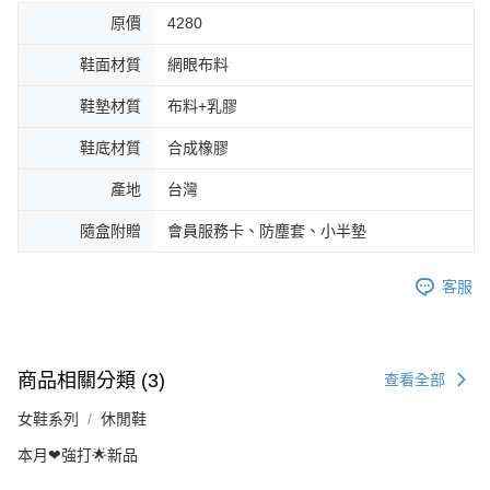
原價
4280
鞋面材質
網眼布料
鞋墊材質
布料+乳膠
鞋底材質
合成橡膠
產地
台灣
隨盒附贈
會員服務卡、防塵套、小半墊
客服
商品相關分類 (3)
查看全部
女鞋系列
休閒鞋
本月❤強打🌟新品