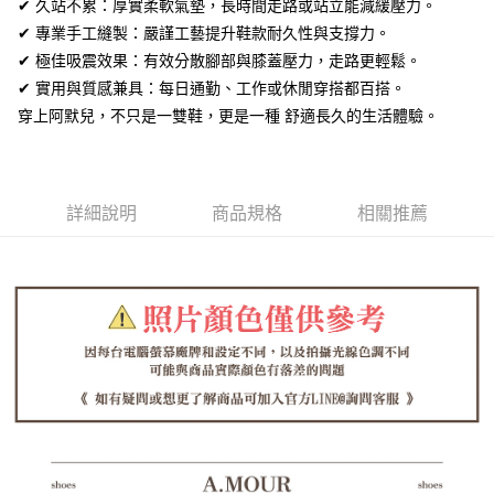
全盈+PAY
✔ 久站不累：厚實柔軟氣墊，長時間走路或站立能減緩壓力。
✔ 專業手工縫製：嚴謹工藝提升鞋款耐久性與支撐力。
AFTEE先享後付
✔ 極佳吸震效果：有效分散腳部與膝蓋壓力，走路更輕鬆。
相關說明
✔ 實用與質感兼具：每日通勤、工作或休閒穿搭都百搭。
【關於「AFTEE先享後付」】
ATM付款
穿上阿默兒，不只是一雙鞋，更是一種 舒適長久的生活體驗。
AFTEE先享後付是「在收到商品之後才付款」的支付方式。 讓您購物簡單
便利好安心！
１．簡單：不需註冊會員、不需綁卡、不需儲值。
運送方式
２．便利：只要手機號碼，簡訊認證，即可結帳。
３．安心：先確認商品／服務後，再付款。
全家取貨付款
詳細說明
商品規格
相關推薦
每筆NT$60，滿NT$1,380(含以上)免運費
【「AFTEE先享後付」結帳流程】
１．於結帳方式選擇「AFTEE先享後付」後，將跳轉至「AFTEE先享後付」
付款後全家取貨
結帳頁面，進行簡訊認證並確認金額後，即可完成結帳。
２．訂單成立數日內，您將收到繳費通知簡訊。
每筆NT$60，滿NT$1,380(含以上)免運費
３．收到繳費通知簡訊後14天內，點擊此簡訊中的連結，可透過四大超商／
ATM／網路銀行／等多元方式進行付款，方視為交易完成。
7-11取貨付款
※ 請注意：結帳手續完成當下不需立刻繳費，但若您需要取消訂單，請聯絡
每筆NT$60，滿NT$1,380(含以上)免運費
購買商品的店家。未經商家同意取消之訂單仍視為有效，需透過AFTEE先享
後付繳納相關費用。
付款後7-11取貨
※ 交易是否成功請以「AFTEE先享後付 」之結帳頁面顯示為準，若有關於
是否繳費成功／繳費後需取消欲退款等相關疑問，請聯繫「AFTEE先享後付
每筆NT$60，滿NT$1,380(含以上)免運費
客戶支援中心」
https://netprotections.freshdesk.com/support/home
郵局
【注意事項】