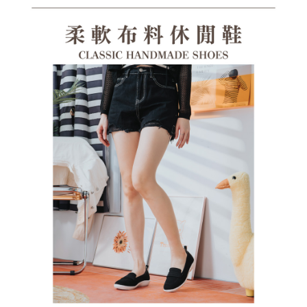
１．透過由恩沛科技股份有限公司提供之「AFTEE先享後付」服務完成之交
每筆NT$100，滿NT$1,380(含以上)免運費
易，需依本服務之必要範圍內提供個人資料，並將交易相關給付款項請求債
權轉讓予恩沛科技股份有限公司。
郵局(離島專用)
２．關於個人資料處理事宜，請瀏覽以下網址：
每筆NT$125，滿NT$1,380(含以上)免運費
https://aftee.tw/terms/#terms3
３．未成年的使用者請事先徵得法定代理人或監護人之同意方可使用
海外宅配（貨到付運費）
查看運費
「AFTEE先享後付」，若未經同意申辦者引起之損失，本公司不負相關責
任。
４．使用「AFTEE先享後付」時，將依據個別帳號之用戶狀況，依本公司即
時審查核予不同之上限額度；若仍有額度不足之情形，本公司將視審查結果
請求用戶進行身份認證。
５．嚴禁一人註冊多個帳號或使用他人資訊註冊。若發現惡意使用之情形，
恩沛科技股份有限公司將有權停止該用戶之使用額度並採取法律行動。