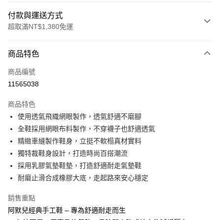
付款與運送方式
超取滿NT$1,380免運
付款方式
商品特色
信用卡一次付款
商品編號
信用卡分期付款
11565038
3 期 0 利率 每期
NT$793
21家銀行
商品特色
合作金庫商業銀行
第一商業銀行
超商取貨付款
使用透氣飛織網眼製作，透氣舒適不磨腳
華南商業銀行
彰化商業銀行
全鞋採用網眼布料製作，不穿襪子也舒適透氣
LINE Pay
上海商業儲蓄銀行
台北富邦商業銀行
國泰世華商業銀行
兆豐國際商業銀行
精緻車縫製作鞋身，立挺不軟榻真材實料
Apple Pay
臺灣中小企業銀行
台中商業銀行
獨特裁鞋身設計，打造時尚百搭潮流
匯豐（台灣）商業銀行
華泰商業銀行
採用乳膠氣墊鞋墊，打造舒適耐走氣墊鞋
街口支付
聯邦商業銀行
遠東國際商業銀行
耐磨止滑合成橡膠大底，走起路來安心穩定
元大商業銀行
永豐商業銀行
悠遊付
玉山商業銀行
星展（台灣）商業銀行
銷售重點
台新國際商業銀行
中國信託商業銀行
Google Pay
阿默兒經典手工鞋 – 專為舒適耐走而生
台灣樂天信用卡公司