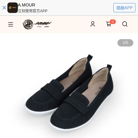
A.MOUR
開啟APP
立刻使用官方APP
0
1
/
5