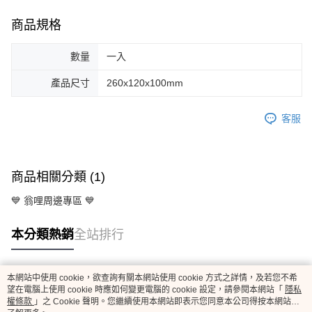
商品規格
數量
一入
產品尺寸
260x120x100mm
客服
商品相關分類 (1)
💙 翁哩周邊專區 💙
本分類熱銷
全站排行
本網站中使用 cookie，欲查詢有關本網站使用 cookie 方式之詳情，及若您不希
熱門標籤
望在電腦上使用 cookie 時應如何變更電腦的 cookie 設定，請參閱本網站「
隱私
權條款
」之 Cookie 聲明。您繼續使用本網站即表示您同意本公司得按本網站使