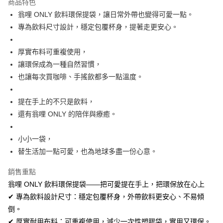
商品特色
合作金庫商業銀行
第一商業銀行
超商取貨付款
翁哩 ONLY 飲料環保提袋，讓日常外帶也變得可愛一點。
華南商業銀行
彰化商業銀行
專為飲料尺寸設計，穩定包覆杯身，提著走更安心。
LINE Pay
上海商業儲蓄銀行
台北富邦商業銀行
國泰世華商業銀行
兆豐國際商業銀行
Apple Pay
臺灣中小企業銀行
台中商業銀行
厚實布料可重複使用，
匯豐（台灣）商業銀行
華泰商業銀行
讓環保成為一種自然習慣，
街口支付
聯邦商業銀行
遠東國際商業銀行
也讓每次買咖啡、手搖飲都多一點溫度。
元大商業銀行
永豐商業銀行
悠遊付
玉山商業銀行
星展（台灣）商業銀行
提在手上的不只是飲料，
台新國際商業銀行
中國信託商業銀行
Google Pay
台灣樂天信用卡公司
還有翁哩 ONLY 的陪伴與療癒。
全盈+PAY
AFTEE先享後付
小小一袋，
相關說明
替生活加一點可愛，也為地球多盡一份心意。
【關於「AFTEE先享後付」】
ATM付款
銷售重點
AFTEE先享後付是「在收到商品之後才付款」的支付方式。 讓您購物簡單
便利好安心！
翁哩 ONLY 飲料環保提袋——把可愛提在手上，把環保放在心上
１．簡單：不需註冊會員、不需綁卡、不需儲值。
運送方式
✔ 專為飲料設計尺寸：穩定包覆杯身，外帶飲料更安心、不易傾
２．便利：只要手機號碼，簡訊認證，即可結帳。
３．安心：先確認商品／服務後，再付款。
倒。
全家取貨付款
✔ 厚實耐用布料：可重複使用，減少一次性塑膠袋，實用又環保。