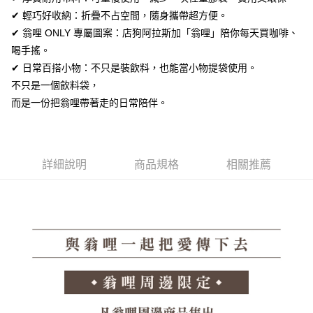
每筆NT$60，滿NT$1,380(含以上)免運費
【「AFTEE先享後付」結帳流程】
✔ 輕巧好收納：折疊不占空間，隨身攜帶超方便。
１．於結帳方式選擇「AFTEE先享後付」後，將跳轉至「AFTEE先享後付」
付款後全家取貨
結帳頁面，進行簡訊認證並確認金額後，即可完成結帳。
✔ 翁哩 ONLY 專屬圖案：店狗阿拉斯加「翁哩」陪你每天買咖啡、
２．訂單成立數日內，您將收到繳費通知簡訊。
每筆NT$60，滿NT$1,380(含以上)免運費
喝手搖。
３．收到繳費通知簡訊後14天內，點擊此簡訊中的連結，可透過四大超商／
ATM／網路銀行／等多元方式進行付款，方視為交易完成。
✔ 日常百搭小物：不只是裝飲料，也能當小物提袋使用。
7-11取貨付款
※ 請注意：結帳手續完成當下不需立刻繳費，但若您需要取消訂單，請聯絡
不只是一個飲料袋，
每筆NT$60，滿NT$1,380(含以上)免運費
購買商品的店家。未經商家同意取消之訂單仍視為有效，需透過AFTEE先享
而是一份把翁哩帶著走的日常陪伴。
後付繳納相關費用。
付款後7-11取貨
※ 交易是否成功請以「AFTEE先享後付 」之結帳頁面顯示為準，若有關於
是否繳費成功／繳費後需取消欲退款等相關疑問，請聯繫「AFTEE先享後付
每筆NT$60，滿NT$1,380(含以上)免運費
客戶支援中心」
https://netprotections.freshdesk.com/support/home
郵局
詳細說明
商品規格
相關推薦
【注意事項】
１．透過由恩沛科技股份有限公司提供之「AFTEE先享後付」服務完成之交
每筆NT$100，滿NT$1,380(含以上)免運費
易，需依本服務之必要範圍內提供個人資料，並將交易相關給付款項請求債
權轉讓予恩沛科技股份有限公司。
郵局(離島專用)
２．關於個人資料處理事宜，請瀏覽以下網址：
每筆NT$125，滿NT$1,380(含以上)免運費
https://aftee.tw/terms/#terms3
３．未成年的使用者請事先徵得法定代理人或監護人之同意方可使用
海外宅配（貨到付運費）
查看運費
「AFTEE先享後付」，若未經同意申辦者引起之損失，本公司不負相關責
任。
４．使用「AFTEE先享後付」時，將依據個別帳號之用戶狀況，依本公司即
時審查核予不同之上限額度；若仍有額度不足之情形，本公司將視審查結果
請求用戶進行身份認證。