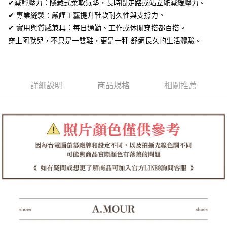
全盈+PAY
✔減輕壓力：隱藏式柔軟氣墊，長時間走路或站立能減緩壓力。
✔ 專業縫製：嚴謹工藝提升鞋款耐久性與支撐力。
AFTEE先享後付
✔ 實用與質感兼具：每日通勤、工作或休閒穿搭都百搭。
相關說明
穿上阿默兒，不只是一雙鞋，更是一種 舒適長久的生活體驗。
【關於「AFTEE先享後付」】
ATM付款
AFTEE先享後付是「在收到商品之後才付款」的支付方式。 讓您購物簡單
便利好安心！
１．簡單：不需註冊會員、不需綁卡、不需儲值。
運送方式
２．便利：只要手機號碼，簡訊認證，即可結帳。
詳細說明
商品規格
相關推薦
３．安心：先確認商品／服務後，再付款。
全家取貨付款
每筆NT$60，滿NT$1,380(含以上)免運費
【「AFTEE先享後付」結帳流程】
１．於結帳方式選擇「AFTEE先享後付」後，將跳轉至「AFTEE先享後付」
付款後全家取貨
結帳頁面，進行簡訊認證並確認金額後，即可完成結帳。
２．訂單成立數日內，您將收到繳費通知簡訊。
每筆NT$60，滿NT$1,380(含以上)免運費
３．收到繳費通知簡訊後14天內，點擊此簡訊中的連結，可透過四大超商／
ATM／網路銀行／等多元方式進行付款，方視為交易完成。
7-11取貨付款
※ 請注意：結帳手續完成當下不需立刻繳費，但若您需要取消訂單，請聯絡
每筆NT$60，滿NT$1,380(含以上)免運費
購買商品的店家。未經商家同意取消之訂單仍視為有效，需透過AFTEE先享
後付繳納相關費用。
付款後7-11取貨
※ 交易是否成功請以「AFTEE先享後付 」之結帳頁面顯示為準，若有關於
是否繳費成功／繳費後需取消欲退款等相關疑問，請聯繫「AFTEE先享後付
每筆NT$60，滿NT$1,380(含以上)免運費
客戶支援中心」
https://netprotections.freshdesk.com/support/home
郵局
【注意事項】