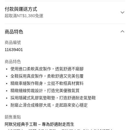
付款與運送方式
超取滿NT$1,380免運
付款方式
商品特色
信用卡一次付款
商品編號
信用卡分期付款
11639401
3 期 0 利率 每期
NT$560
21家銀行
商品特色
合作金庫商業銀行
第一商業銀行
超商取貨付款
使用進口柔軟真皮製作，透氣舒適不磨腳
華南商業銀行
彰化商業銀行
全鞋採用真皮製作，柔軟舒適又完美包覆
LINE Pay
上海商業儲蓄銀行
台北富邦商業銀行
國泰世華商業銀行
兆豐國際商業銀行
精緻車縫製作鞋身，立挺不軟榻真材實料
Apple Pay
臺灣中小企業銀行
台中商業銀行
精緻縫線剪裁設計，打造完美優雅氣質
匯豐（台灣）商業銀行
華泰商業銀行
採用隱藏式乳膠氣墊鞋墊，打造舒適耐走氣墊鞋
街口支付
聯邦商業銀行
遠東國際商業銀行
耐磨止滑合成橡膠大底，走起路來安心穩定
元大商業銀行
永豐商業銀行
悠遊付
玉山商業銀行
星展（台灣）商業銀行
銷售重點
台新國際商業銀行
中國信託商業銀行
Google Pay
阿默兒經典手工鞋 – 專為舒適耐走而生
台灣樂天信用卡公司