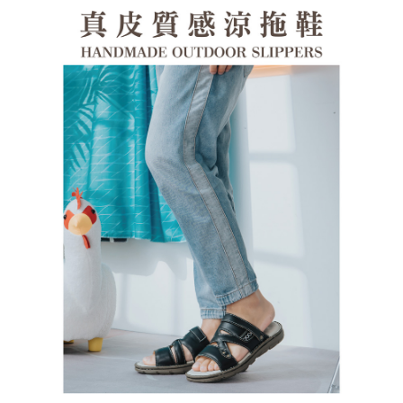
１．透過由恩沛科技股份有限公司提供之「AFTEE先享後付」服務完成之交
每筆NT$100，滿NT$1,380(含以上)免運費
易，需依本服務之必要範圍內提供個人資料，並將交易相關給付款項請求債
權轉讓予恩沛科技股份有限公司。
郵局(離島專用)
２．關於個人資料處理事宜，請瀏覽以下網址：
每筆NT$125，滿NT$1,380(含以上)免運費
https://aftee.tw/terms/#terms3
３．未成年的使用者請事先徵得法定代理人或監護人之同意方可使用
海外宅配（貨到付運費）
查看運費
「AFTEE先享後付」，若未經同意申辦者引起之損失，本公司不負相關責
任。
４．使用「AFTEE先享後付」時，將依據個別帳號之用戶狀況，依本公司即
時審查核予不同之上限額度；若仍有額度不足之情形，本公司將視審查結果
請求用戶進行身份認證。
５．嚴禁一人註冊多個帳號或使用他人資訊註冊。若發現惡意使用之情形，
恩沛科技股份有限公司將有權停止該用戶之使用額度並採取法律行動。