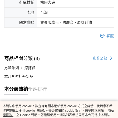
鞋底材質
橡膠大底
產地
台灣
隨盒附贈
會員服務卡、防塵套、原廠鞋油
客服
商品相關分類 (3)
查看全部
男鞋系列
涼拖鞋
本月❤強打🌟新品
本分類熱銷
全站排行
本網站中使用 cookie，欲查詢有關本網站使用 cookie 方式之詳情，及若您不希
熱門標籤
望在電腦上使用 cookie 時應如何變更電腦的 cookie 設定，請參閱本網站「
隱私
權條款
」之 Cookie 聲明。您繼續使用本網站即表示您同意本公司得按本網站使