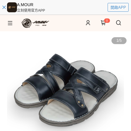
A.MOUR
開啟APP
立刻使用官方APP
0
1
/
5