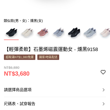
類似款(男、女)：燻黑(女)
【輕彈柔軟】石墨烯磁震運動女 - 燻黑9158
超取滿NT$1,380免運
國家/地區配送
NT$6,880
NT$3,680
請選擇商品選項
尺碼表、試穿報告