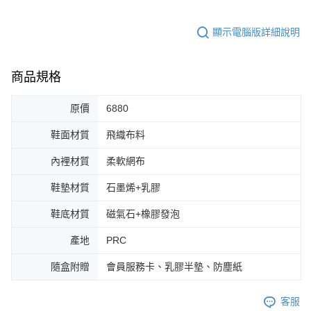
顯示電腦版詳細說明
商品規格
原價
6880
鞋面材質
飛織布料
內裡材質
柔軟網布
鞋墊材質
石墨烯+乳膠
鞋底材質
磁氣石+橡膠發泡
產地
PRC
隨盒附贈
會員服務卡、乳膠半墊、防塵紙
客服