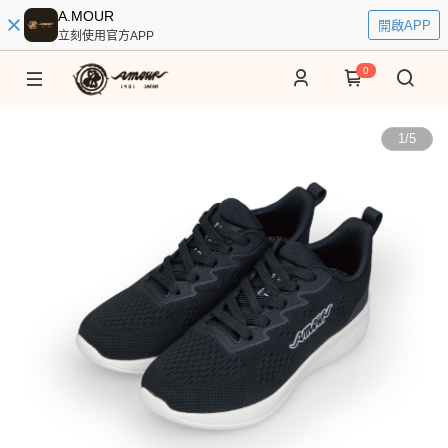
A.MOUR
開啟APP
立刻使用官方APP
0
1
/
5