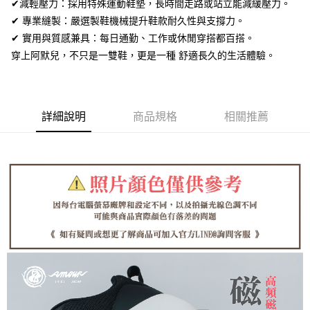
全盈+PAY
✔減輕壓力：採用特殊運動鞋墊，長時間走路或站立能減緩壓力。
✔ 專業縫製：嚴選製鞋機械提升鞋款耐久性與支撐力。
AFTEE先享後付
✔ 實用與質感兼具：每日通勤、工作或休閒穿搭都百搭。
相關說明
穿上阿默兒，不只是一雙鞋，更是一種 舒適長久的生活體驗。
【關於「AFTEE先享後付」】
ATM付款
AFTEE先享後付是「在收到商品之後才付款」的支付方式。 讓您購物簡單
便利好安心！
１．簡單：不需註冊會員、不需綁卡、不需儲值。
運送方式
２．便利：只要手機號碼，簡訊認證，即可結帳。
詳細說明
商品規格
相關推薦
３．安心：先確認商品／服務後，再付款。
全家取貨付款
每筆NT$60，滿NT$1,380(含以上)免運費
【「AFTEE先享後付」結帳流程】
１．於結帳方式選擇「AFTEE先享後付」後，將跳轉至「AFTEE先享後付」
付款後全家取貨
結帳頁面，進行簡訊認證並確認金額後，即可完成結帳。
２．訂單成立數日內，您將收到繳費通知簡訊。
每筆NT$60，滿NT$1,380(含以上)免運費
３．收到繳費通知簡訊後14天內，點擊此簡訊中的連結，可透過四大超商／
ATM／網路銀行／等多元方式進行付款，方視為交易完成。
7-11取貨付款
※ 請注意：結帳手續完成當下不需立刻繳費，但若您需要取消訂單，請聯絡
每筆NT$60，滿NT$1,380(含以上)免運費
購買商品的店家。未經商家同意取消之訂單仍視為有效，需透過AFTEE先享
後付繳納相關費用。
付款後7-11取貨
※ 交易是否成功請以「AFTEE先享後付 」之結帳頁面顯示為準，若有關於
是否繳費成功／繳費後需取消欲退款等相關疑問，請聯繫「AFTEE先享後付
每筆NT$60，滿NT$1,380(含以上)免運費
客戶支援中心」
https://netprotections.freshdesk.com/support/home
郵局
【注意事項】