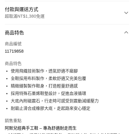
付款與運送方式
超取滿NT$1,380免運
付款方式
商品特色
信用卡一次付款
商品編號
信用卡分期付款
11719858
3 期 0 利率 每期
NT$1,226
21家銀行
商品特色
合作金庫商業銀行
第一商業銀行
超商取貨付款
使用飛織技術製作，透氣舒適不磨腳
華南商業銀行
彰化商業銀行
全鞋採用布料製作，柔軟舒適又完美包覆
LINE Pay
上海商業儲蓄銀行
台北富邦商業銀行
國泰世華商業銀行
兆豐國際商業銀行
精緻縫製製作鞋身，打造輕量舒適感
Apple Pay
臺灣中小企業銀行
台中商業銀行
採用特殊石墨烯鞋墊設計，促進血液循環
匯豐（台灣）商業銀行
華泰商業銀行
大底內附磁震石，行走時可感受到震動減緩壓力
街口支付
聯邦商業銀行
遠東國際商業銀行
耐磨止滑合成橡膠大底，走起路來安心穩定
元大商業銀行
永豐商業銀行
悠遊付
玉山商業銀行
星展（台灣）商業銀行
銷售重點
台新國際商業銀行
中國信託商業銀行
Google Pay
阿默兒經典手工鞋 – 專為舒適耐走而生
台灣樂天信用卡公司