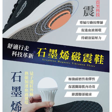
１．透過由恩沛科技股份有限公司提供之「AFTEE先享後付」服務完成之交
每筆NT$100，滿NT$1,380(含以上)免運費
易，需依本服務之必要範圍內提供個人資料，並將交易相關給付款項請求債
權轉讓予恩沛科技股份有限公司。
郵局(離島專用)
２．關於個人資料處理事宜，請瀏覽以下網址：
每筆NT$125，滿NT$1,380(含以上)免運費
https://aftee.tw/terms/#terms3
３．未成年的使用者請事先徵得法定代理人或監護人之同意方可使用
海外宅配（貨到付運費）
查看運費
「AFTEE先享後付」，若未經同意申辦者引起之損失，本公司不負相關責
任。
４．使用「AFTEE先享後付」時，將依據個別帳號之用戶狀況，依本公司即
時審查核予不同之上限額度；若仍有額度不足之情形，本公司將視審查結果
請求用戶進行身份認證。
５．嚴禁一人註冊多個帳號或使用他人資訊註冊。若發現惡意使用之情形，
恩沛科技股份有限公司將有權停止該用戶之使用額度並採取法律行動。