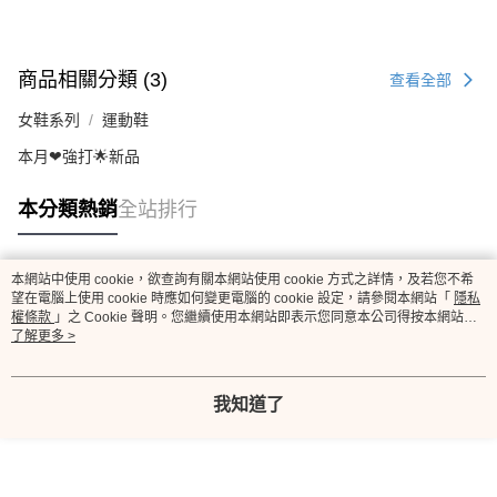
商品相關分類 (3)
查看全部
女鞋系列
運動鞋
本月❤強打🌟新品
本分類熱銷
全站排行
本網站中使用 cookie，欲查詢有關本網站使用 cookie 方式之詳情，及若您不希
熱門標籤
望在電腦上使用 cookie 時應如何變更電腦的 cookie 設定，請參閱本網站「
隱私
權條款
」之 Cookie 聲明。您繼續使用本網站即表示您同意本公司得按本網站使
用條款之 Cookie 聲明使用 cookie。
了解更多 >
我知道了