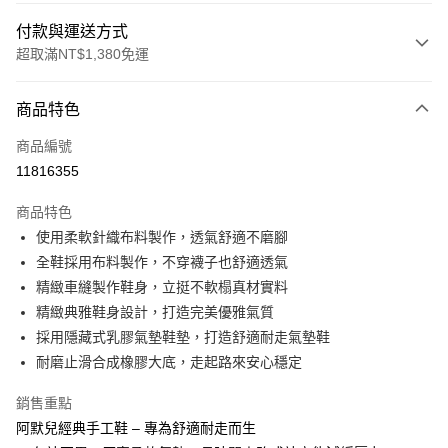
付款與運送方式
超取滿NT$1,380免運
付款方式
商品特色
信用卡一次付款
商品編號
信用卡分期付款
11816355
3 期 0 利率 每期
NT$793
21家銀行
商品特色
合作金庫商業銀行
第一商業銀行
超商取貨付款
使用柔軟針織布料製作，透氣舒適不磨腳
華南商業銀行
彰化商業銀行
全鞋採用布料製作，不穿襪子也舒適透氣
LINE Pay
上海商業儲蓄銀行
台北富邦商業銀行
國泰世華商業銀行
兆豐國際商業銀行
精緻車縫製作鞋身，立挺不軟榻真材實料
Apple Pay
臺灣中小企業銀行
台中商業銀行
精緻典雅鞋身設計，打造完美優雅氣質
匯豐（台灣）商業銀行
華泰商業銀行
採用隱藏式乳膠氣墊鞋墊，打造舒適耐走氣墊鞋
街口支付
聯邦商業銀行
遠東國際商業銀行
耐磨止滑合成橡膠大底，走起路來安心穩定
元大商業銀行
永豐商業銀行
悠遊付
玉山商業銀行
星展（台灣）商業銀行
銷售重點
台新國際商業銀行
中國信託商業銀行
Google Pay
阿默兒經典手工鞋 – 專為舒適耐走而生
台灣樂天信用卡公司