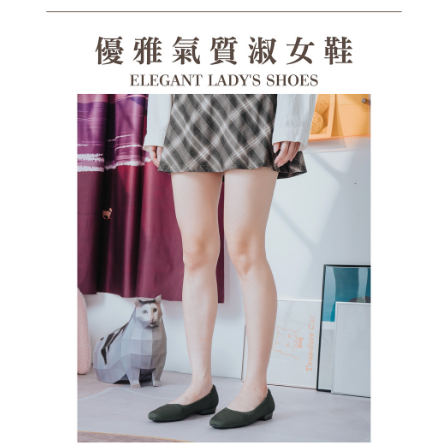
１．透過由恩沛科技股份有限公司提供之「AFTEE先享後付」服務完成之交
每筆NT$100，滿NT$1,380(含以上)免運費
易，需依本服務之必要範圍內提供個人資料，並將交易相關給付款項請求債
權轉讓予恩沛科技股份有限公司。
郵局(離島專用)
２．關於個人資料處理事宜，請瀏覽以下網址：
每筆NT$125，滿NT$1,380(含以上)免運費
https://aftee.tw/terms/#terms3
３．未成年的使用者請事先徵得法定代理人或監護人之同意方可使用
海外宅配（貨到付運費）
查看運費
「AFTEE先享後付」，若未經同意申辦者引起之損失，本公司不負相關責
任。
４．使用「AFTEE先享後付」時，將依據個別帳號之用戶狀況，依本公司即
時審查核予不同之上限額度；若仍有額度不足之情形，本公司將視審查結果
請求用戶進行身份認證。
５．嚴禁一人註冊多個帳號或使用他人資訊註冊。若發現惡意使用之情形，
恩沛科技股份有限公司將有權停止該用戶之使用額度並採取法律行動。