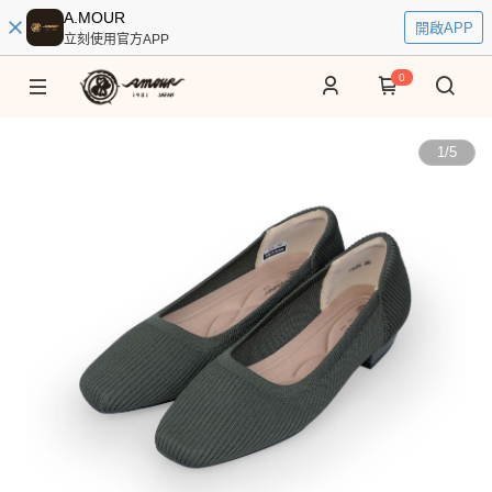
A.MOUR
開啟APP
立刻使用官方APP
0
1
/
5