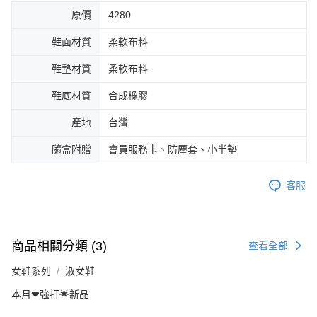
原價
4280
鞋面材質
柔軟布料
鞋墊材質
柔軟布料
鞋底材質
合成橡膠
產地
台灣
隨盒附贈
會員服務卡、防塵套、小半墊
客服
商品相關分類 (3)
查看全部
女鞋系列
淑女鞋
本月❤強打🌟新品