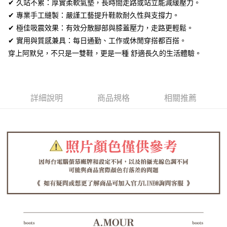
全盈+PAY
✔ 久站不累：厚實柔軟氣墊，長時間走路或站立能減緩壓力。
✔ 專業手工縫製：嚴謹工藝提升鞋款耐久性與支撐力。
AFTEE先享後付
✔ 極佳吸震效果：有效分散腳部與膝蓋壓力，走路更輕鬆。
相關說明
✔ 實用與質感兼具：每日通勤、工作或休閒穿搭都百搭。
【關於「AFTEE先享後付」】
ATM付款
穿上阿默兒，不只是一雙鞋，更是一種 舒適長久的生活體驗。
AFTEE先享後付是「在收到商品之後才付款」的支付方式。 讓您購物簡單
便利好安心！
１．簡單：不需註冊會員、不需綁卡、不需儲值。
運送方式
２．便利：只要手機號碼，簡訊認證，即可結帳。
３．安心：先確認商品／服務後，再付款。
全家取貨付款
詳細說明
商品規格
相關推薦
每筆NT$60，滿NT$1,380(含以上)免運費
【「AFTEE先享後付」結帳流程】
１．於結帳方式選擇「AFTEE先享後付」後，將跳轉至「AFTEE先享後付」
付款後全家取貨
結帳頁面，進行簡訊認證並確認金額後，即可完成結帳。
２．訂單成立數日內，您將收到繳費通知簡訊。
每筆NT$60，滿NT$1,380(含以上)免運費
３．收到繳費通知簡訊後14天內，點擊此簡訊中的連結，可透過四大超商／
ATM／網路銀行／等多元方式進行付款，方視為交易完成。
7-11取貨付款
※ 請注意：結帳手續完成當下不需立刻繳費，但若您需要取消訂單，請聯絡
每筆NT$60，滿NT$1,380(含以上)免運費
購買商品的店家。未經商家同意取消之訂單仍視為有效，需透過AFTEE先享
後付繳納相關費用。
付款後7-11取貨
※ 交易是否成功請以「AFTEE先享後付 」之結帳頁面顯示為準，若有關於
是否繳費成功／繳費後需取消欲退款等相關疑問，請聯繫「AFTEE先享後付
每筆NT$60，滿NT$1,380(含以上)免運費
客戶支援中心」
https://netprotections.freshdesk.com/support/home
郵局
【注意事項】