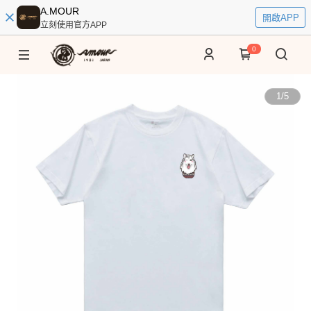
A.MOUR
開啟APP
立刻使用官方APP
0
1
/
5