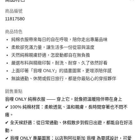
信用卡一次付款
商品編號
信用卡分期付款
11817580
3 期 0 利率 每期
NT$196
21家銀行
商品特色
合作金庫商業銀行
第一商業銀行
超商取貨付款
純棉衣服帶來每日的自在呼吸，陪你走出專屬品味
華南商業銀行
彰化商業銀行
柔軟卻充滿力量，讓生活多一份從容與溫度
LINE Pay
上海商業儲蓄銀行
台北富邦商業銀行
國泰世華商業銀行
兆豐國際商業銀行
天然純棉親膚舒適，怎麼動都自在無負擔
Apple Pay
臺灣中小企業銀行
台中商業銀行
嚴選布料與精緻印製，耐洗、耐穿、久了依然好看
匯豐（台灣）商業銀行
華泰商業銀行
上面印著「翁哩 ONLY」的插畫圖案，更增添陪伴感
街口支付
聯邦商業銀行
遠東國際商業銀行
無論通勤、休閒或假日旅行，都是你最貼心的穿搭夥伴
元大商業銀行
永豐商業銀行
悠遊付
玉山商業銀行
星展（台灣）商業銀行
銷售重點
台新國際商業銀行
中國信託商業銀行
Google Pay
翁哩 ONLY 純棉衣服 —— 穿上它，就像把溫暖陪伴帶在身上
台灣樂天信用卡公司
全盈+PAY
✔ 100% 純棉材質：柔軟透氣、溫和親膚，長時間穿著也不悶不
癢。
AFTEE先享後付
✔ 全天候舒適：從日常通勤、休假散步到假日出遊，都能自在好活
相關說明
動。
【關於「AFTEE先享後付」】
ATM付款
✔ 翁哩 ONLY 專屬圖案：以店狗阿拉斯加 翁哩 為靈感設計，可愛
AFTEE先享後付是「在收到商品之後才付款」的支付方式。 讓您購物簡單