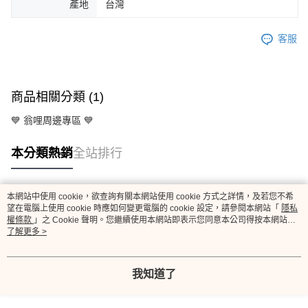
產地
台灣
客服
商品相關分類 (1)
💙 翁哩周邊專區 💙
本分類熱銷
全站排行
本網站中使用 cookie，欲查詢有關本網站使用 cookie 方式之詳情，及若您不希
熱門標籤
望在電腦上使用 cookie 時應如何變更電腦的 cookie 設定，請參閱本網站「
隱私
權條款
」之 Cookie 聲明。您繼續使用本網站即表示您同意本公司得按本網站使
用條款之 Cookie 聲明使用 cookie。
了解更多 >
我知道了