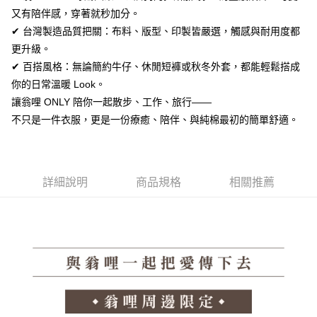
便利好安心！
又有陪伴感，穿著就秒加分。
１．簡單：不需註冊會員、不需綁卡、不需儲值。
運送方式
✔ 台灣製造品質把關：布料、版型、印製皆嚴選，觸感與耐用度都
２．便利：只要手機號碼，簡訊認證，即可結帳。
３．安心：先確認商品／服務後，再付款。
更升級。
全家取貨付款
✔ 百搭風格：無論簡約牛仔、休閒短褲或秋冬外套，都能輕鬆搭成
每筆NT$60，滿NT$1,380(含以上)免運費
【「AFTEE先享後付」結帳流程】
你的日常溫暖 Look。
１．於結帳方式選擇「AFTEE先享後付」後，將跳轉至「AFTEE先享後付」
付款後全家取貨
結帳頁面，進行簡訊認證並確認金額後，即可完成結帳。
讓翁哩 ONLY 陪你一起散步、工作、旅行——
２．訂單成立數日內，您將收到繳費通知簡訊。
每筆NT$60，滿NT$1,380(含以上)免運費
不只是一件衣服，更是一份療癒、陪伴、與純棉最初的簡單舒適。
３．收到繳費通知簡訊後14天內，點擊此簡訊中的連結，可透過四大超商／
ATM／網路銀行／等多元方式進行付款，方視為交易完成。
7-11取貨付款
※ 請注意：結帳手續完成當下不需立刻繳費，但若您需要取消訂單，請聯絡
每筆NT$60，滿NT$1,380(含以上)免運費
購買商品的店家。未經商家同意取消之訂單仍視為有效，需透過AFTEE先享
後付繳納相關費用。
詳細說明
商品規格
相關推薦
付款後7-11取貨
※ 交易是否成功請以「AFTEE先享後付 」之結帳頁面顯示為準，若有關於
是否繳費成功／繳費後需取消欲退款等相關疑問，請聯繫「AFTEE先享後付
每筆NT$60，滿NT$1,380(含以上)免運費
客戶支援中心」
https://netprotections.freshdesk.com/support/home
郵局
【注意事項】
１．透過由恩沛科技股份有限公司提供之「AFTEE先享後付」服務完成之交
每筆NT$100，滿NT$1,380(含以上)免運費
易，需依本服務之必要範圍內提供個人資料，並將交易相關給付款項請求債
權轉讓予恩沛科技股份有限公司。
郵局(離島專用)
２．關於個人資料處理事宜，請瀏覽以下網址：
每筆NT$125，滿NT$1,380(含以上)免運費
https://aftee.tw/terms/#terms3
３．未成年的使用者請事先徵得法定代理人或監護人之同意方可使用