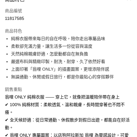
信用卡一次付款
商品編號
信用卡分期付款
11817585
3 期 0 利率 每期
NT$196
21家銀行
商品特色
合作金庫商業銀行
第一商業銀行
超商取貨付款
純棉衣服帶來每日的自在呼吸，陪你走出專屬品味
華南商業銀行
彰化商業銀行
柔軟卻充滿力量，讓生活多一份從容與溫度
LINE Pay
上海商業儲蓄銀行
台北富邦商業銀行
國泰世華商業銀行
兆豐國際商業銀行
天然純棉親膚舒適，怎麼動都自在無負擔
Apple Pay
臺灣中小企業銀行
台中商業銀行
嚴選布料與精緻印製，耐洗、耐穿、久了依然好看
匯豐（台灣）商業銀行
華泰商業銀行
上面印著「翁哩 ONLY」的插畫圖案，更增添陪伴感
街口支付
聯邦商業銀行
遠東國際商業銀行
無論通勤、休閒或假日旅行，都是你最貼心的穿搭夥伴
元大商業銀行
永豐商業銀行
悠遊付
玉山商業銀行
星展（台灣）商業銀行
銷售重點
台新國際商業銀行
中國信託商業銀行
Google Pay
翁哩 ONLY 純棉衣服 —— 穿上它，就像把溫暖陪伴帶在身上
台灣樂天信用卡公司
全盈+PAY
✔ 100% 純棉材質：柔軟透氣、溫和親膚，長時間穿著也不悶不
癢。
AFTEE先享後付
✔ 全天候舒適：從日常通勤、休假散步到假日出遊，都能自在好活
相關說明
動。
【關於「AFTEE先享後付」】
ATM付款
✔ 翁哩 ONLY 專屬圖案：以店狗阿拉斯加 翁哩 為靈感設計，可愛
AFTEE先享後付是「在收到商品之後才付款」的支付方式。 讓您購物簡單