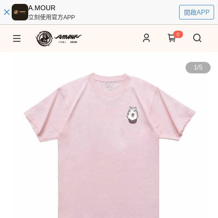
A.MOUR
開啟APP
立刻使用官方APP
0
1
/
5