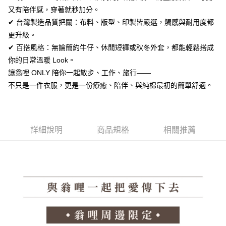
便利好安心！
又有陪伴感，穿著就秒加分。
１．簡單：不需註冊會員、不需綁卡、不需儲值。
運送方式
✔ 台灣製造品質把關：布料、版型、印製皆嚴選，觸感與耐用度都
２．便利：只要手機號碼，簡訊認證，即可結帳。
３．安心：先確認商品／服務後，再付款。
更升級。
全家取貨付款
✔ 百搭風格：無論簡約牛仔、休閒短褲或秋冬外套，都能輕鬆搭成
每筆NT$60，滿NT$1,380(含以上)免運費
【「AFTEE先享後付」結帳流程】
你的日常溫暖 Look。
１．於結帳方式選擇「AFTEE先享後付」後，將跳轉至「AFTEE先享後付」
付款後全家取貨
結帳頁面，進行簡訊認證並確認金額後，即可完成結帳。
讓翁哩 ONLY 陪你一起散步、工作、旅行——
２．訂單成立數日內，您將收到繳費通知簡訊。
每筆NT$60，滿NT$1,380(含以上)免運費
不只是一件衣服，更是一份療癒、陪伴、與純棉最初的簡單舒適。
３．收到繳費通知簡訊後14天內，點擊此簡訊中的連結，可透過四大超商／
ATM／網路銀行／等多元方式進行付款，方視為交易完成。
7-11取貨付款
※ 請注意：結帳手續完成當下不需立刻繳費，但若您需要取消訂單，請聯絡
每筆NT$60，滿NT$1,380(含以上)免運費
購買商品的店家。未經商家同意取消之訂單仍視為有效，需透過AFTEE先享
後付繳納相關費用。
詳細說明
商品規格
相關推薦
付款後7-11取貨
※ 交易是否成功請以「AFTEE先享後付 」之結帳頁面顯示為準，若有關於
是否繳費成功／繳費後需取消欲退款等相關疑問，請聯繫「AFTEE先享後付
每筆NT$60，滿NT$1,380(含以上)免運費
客戶支援中心」
https://netprotections.freshdesk.com/support/home
郵局
【注意事項】
１．透過由恩沛科技股份有限公司提供之「AFTEE先享後付」服務完成之交
每筆NT$100，滿NT$1,380(含以上)免運費
易，需依本服務之必要範圍內提供個人資料，並將交易相關給付款項請求債
權轉讓予恩沛科技股份有限公司。
郵局(離島專用)
２．關於個人資料處理事宜，請瀏覽以下網址：
每筆NT$125，滿NT$1,380(含以上)免運費
https://aftee.tw/terms/#terms3
３．未成年的使用者請事先徵得法定代理人或監護人之同意方可使用