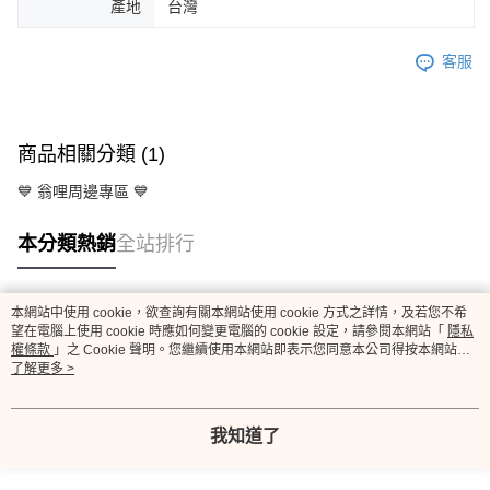
產地
台灣
客服
商品相關分類 (1)
💙 翁哩周邊專區 💙
本分類熱銷
全站排行
本網站中使用 cookie，欲查詢有關本網站使用 cookie 方式之詳情，及若您不希
熱門標籤
望在電腦上使用 cookie 時應如何變更電腦的 cookie 設定，請參閱本網站「
隱私
權條款
」之 Cookie 聲明。您繼續使用本網站即表示您同意本公司得按本網站使
用條款之 Cookie 聲明使用 cookie。
了解更多 >
我知道了