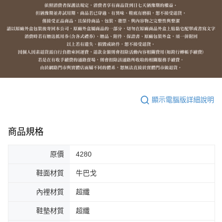
顯示電腦版詳細說明
商品規格
原價
4280
鞋面材質
牛巴戈
內裡材質
超纖
鞋墊材質
超纖