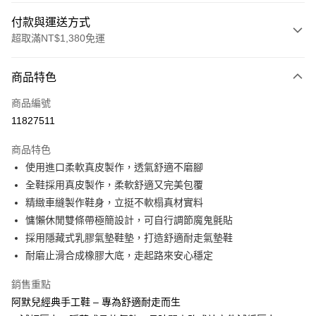
付款與運送方式
超取滿NT$1,380免運
付款方式
商品特色
信用卡一次付款
商品編號
信用卡分期付款
11827511
3 期 0 利率 每期
NT$793
21家銀行
商品特色
合作金庫商業銀行
第一商業銀行
超商取貨付款
使用進口柔軟真皮製作，透氣舒適不磨腳
華南商業銀行
彰化商業銀行
全鞋採用真皮製作，柔軟舒適又完美包覆
LINE Pay
上海商業儲蓄銀行
台北富邦商業銀行
國泰世華商業銀行
兆豐國際商業銀行
精緻車縫製作鞋身，立挺不軟榻真材實料
Apple Pay
臺灣中小企業銀行
台中商業銀行
慵懶休閒雙條帶極簡設計，可自行調節魔鬼氈貼
匯豐（台灣）商業銀行
華泰商業銀行
採用隱藏式乳膠氣墊鞋墊，打造舒適耐走氣墊鞋
街口支付
聯邦商業銀行
遠東國際商業銀行
耐磨止滑合成橡膠大底，走起路來安心穩定
元大商業銀行
永豐商業銀行
悠遊付
玉山商業銀行
星展（台灣）商業銀行
銷售重點
台新國際商業銀行
中國信託商業銀行
Google Pay
阿默兒經典手工鞋 – 專為舒適耐走而生
台灣樂天信用卡公司