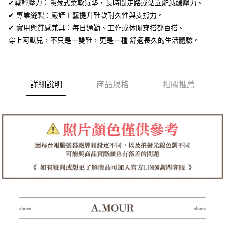
全盈+PAY
✔減輕壓力：隱藏式柔軟氣墊，長時間走路或站立能減緩壓力。
✔ 專業縫製：嚴謹工藝提升鞋款耐久性與支撐力。
AFTEE先享後付
✔ 實用與質感兼具：每日通勤、工作或休閒穿搭都百搭。
相關說明
穿上阿默兒，不只是一雙鞋，更是一種 舒適長久的生活體驗。
【關於「AFTEE先享後付」】
ATM付款
AFTEE先享後付是「在收到商品之後才付款」的支付方式。 讓您購物簡單
便利好安心！
１．簡單：不需註冊會員、不需綁卡、不需儲值。
運送方式
２．便利：只要手機號碼，簡訊認證，即可結帳。
詳細說明
商品規格
相關推薦
３．安心：先確認商品／服務後，再付款。
全家取貨付款
每筆NT$60，滿NT$1,380(含以上)免運費
【「AFTEE先享後付」結帳流程】
１．於結帳方式選擇「AFTEE先享後付」後，將跳轉至「AFTEE先享後付」
付款後全家取貨
結帳頁面，進行簡訊認證並確認金額後，即可完成結帳。
２．訂單成立數日內，您將收到繳費通知簡訊。
每筆NT$60，滿NT$1,380(含以上)免運費
３．收到繳費通知簡訊後14天內，點擊此簡訊中的連結，可透過四大超商／
ATM／網路銀行／等多元方式進行付款，方視為交易完成。
7-11取貨付款
※ 請注意：結帳手續完成當下不需立刻繳費，但若您需要取消訂單，請聯絡
每筆NT$60，滿NT$1,380(含以上)免運費
購買商品的店家。未經商家同意取消之訂單仍視為有效，需透過AFTEE先享
後付繳納相關費用。
付款後7-11取貨
※ 交易是否成功請以「AFTEE先享後付 」之結帳頁面顯示為準，若有關於
是否繳費成功／繳費後需取消欲退款等相關疑問，請聯繫「AFTEE先享後付
每筆NT$60，滿NT$1,380(含以上)免運費
客戶支援中心」
https://netprotections.freshdesk.com/support/home
郵局
【注意事項】