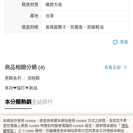
鞋底材質
橡膠大底
產地
台灣
隨盒附贈
會員服務卡、防塵套、原廠鞋油
客服
商品相關分類 (4)
查看全部
男鞋系列
涼拖鞋
本月❤強打🌟新品
本分類熱銷
全站排行
本網站中使用 cookie，欲查詢有關本網站使用 cookie 方式之詳情，及若您不希
熱門標籤
望在電腦上使用 cookie 時應如何變更電腦的 cookie 設定，請參閱本網站「
隱私
權條款
」之 Cookie 聲明。您繼續使用本網站即表示您同意本公司得按本網站使