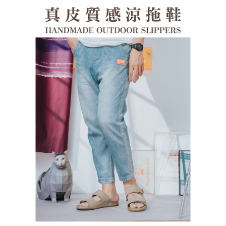
１．透過由恩沛科技股份有限公司提供之「AFTEE先享後付」服務完成之交
每筆NT$100，滿NT$1,380(含以上)免運費
易，需依本服務之必要範圍內提供個人資料，並將交易相關給付款項請求債
權轉讓予恩沛科技股份有限公司。
郵局(離島專用)
２．關於個人資料處理事宜，請瀏覽以下網址：
每筆NT$125，滿NT$1,380(含以上)免運費
https://aftee.tw/terms/#terms3
３．未成年的使用者請事先徵得法定代理人或監護人之同意方可使用
海外宅配（貨到付運費）
查看運費
「AFTEE先享後付」，若未經同意申辦者引起之損失，本公司不負相關責
任。
４．使用「AFTEE先享後付」時，將依據個別帳號之用戶狀況，依本公司即
時審查核予不同之上限額度；若仍有額度不足之情形，本公司將視審查結果
請求用戶進行身份認證。
５．嚴禁一人註冊多個帳號或使用他人資訊註冊。若發現惡意使用之情形，
恩沛科技股份有限公司將有權停止該用戶之使用額度並採取法律行動。