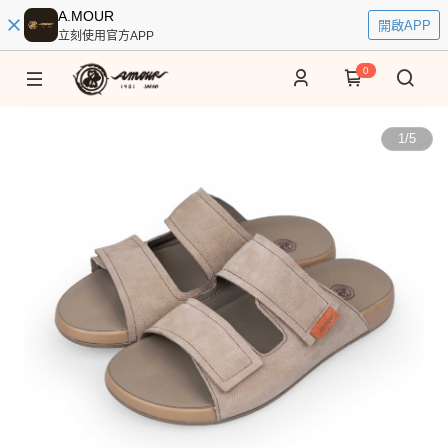
A.MOUR
開啟APP
立刻使用官方APP
0
1
/
5