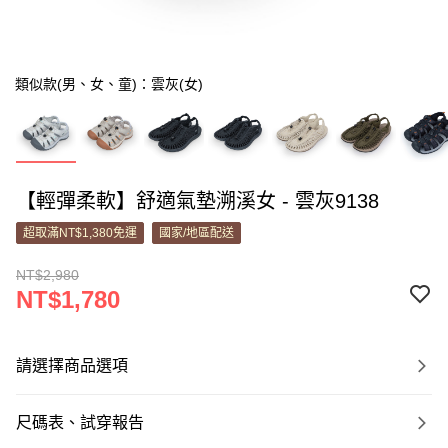
類似款(男、女、童)：雲灰(女)
【輕彈柔軟】舒適氣墊溯溪女 - 雲灰9138
超取滿NT$1,380免運
國家/地區配送
NT$2,980
NT$1,780
請選擇商品選項
尺碼表、試穿報告