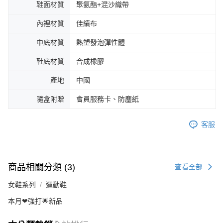
鞋面材質
聚氨酯+混沙織帶
內裡材質
佳績布
中底材質
熱塑發泡彈性體
鞋底材質
合成橡膠
產地
中國
隨盒附贈
會員服務卡、防塵紙
客服
商品相關分類 (3)
查看全部
女鞋系列
運動鞋
本月❤強打🌟新品