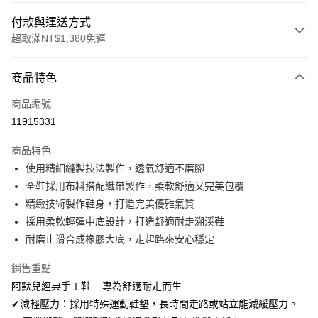
付款與運送方式
超取滿NT$1,380免運
付款方式
商品特色
信用卡一次付款
商品編號
信用卡分期付款
11915331
3 期 0 利率 每期
NT$593
21家銀行
商品特色
合作金庫商業銀行
第一商業銀行
超商取貨付款
使用精細縫製技法製作，透氣舒適不磨腳
華南商業銀行
彰化商業銀行
全鞋採用布料搭配織帶製作，柔軟舒適又完美包覆
LINE Pay
上海商業儲蓄銀行
台北富邦商業銀行
國泰世華商業銀行
兆豐國際商業銀行
精緻技術製作鞋身，打造完美優雅氣質
Apple Pay
臺灣中小企業銀行
台中商業銀行
採用柔軟輕彈中底設計，打造舒適耐走溯溪鞋
匯豐（台灣）商業銀行
華泰商業銀行
耐磨止滑合成橡膠大底，走起路來安心穩定
街口支付
聯邦商業銀行
遠東國際商業銀行
元大商業銀行
永豐商業銀行
悠遊付
銷售重點
玉山商業銀行
星展（台灣）商業銀行
阿默兒經典手工鞋 – 專為舒適耐走而生
台新國際商業銀行
中國信託商業銀行
Google Pay
✔減輕壓力：採用特殊運動鞋墊，長時間走路或站立能減緩壓力。
台灣樂天信用卡公司