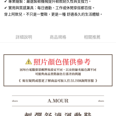
全盈+PAY
✔ 專業縫製：嚴選製鞋機械提升鞋款耐久性與支撐力。
✔ 實用與質感兼具：每日通勤、工作或休閒穿搭都百搭。
AFTEE先享後付
穿上阿默兒，不只是一雙鞋，更是一種 舒適長久的生活體驗。
相關說明
【關於「AFTEE先享後付」】
ATM付款
AFTEE先享後付是「在收到商品之後才付款」的支付方式。 讓您購物簡單
便利好安心！
１．簡單：不需註冊會員、不需綁卡、不需儲值。
詳細說明
商品規格
相關推薦
運送方式
２．便利：只要手機號碼，簡訊認證，即可結帳。
３．安心：先確認商品／服務後，再付款。
全家取貨付款
每筆NT$60，滿NT$1,380(含以上)免運費
【「AFTEE先享後付」結帳流程】
１．於結帳方式選擇「AFTEE先享後付」後，將跳轉至「AFTEE先享後付」
付款後全家取貨
結帳頁面，進行簡訊認證並確認金額後，即可完成結帳。
２．訂單成立數日內，您將收到繳費通知簡訊。
每筆NT$60，滿NT$1,380(含以上)免運費
３．收到繳費通知簡訊後14天內，點擊此簡訊中的連結，可透過四大超商／
ATM／網路銀行／等多元方式進行付款，方視為交易完成。
7-11取貨付款
※ 請注意：結帳手續完成當下不需立刻繳費，但若您需要取消訂單，請聯絡
每筆NT$60，滿NT$1,380(含以上)免運費
購買商品的店家。未經商家同意取消之訂單仍視為有效，需透過AFTEE先享
後付繳納相關費用。
付款後7-11取貨
※ 交易是否成功請以「AFTEE先享後付 」之結帳頁面顯示為準，若有關於
是否繳費成功／繳費後需取消欲退款等相關疑問，請聯繫「AFTEE先享後付
每筆NT$60，滿NT$1,380(含以上)免運費
客戶支援中心」
https://netprotections.freshdesk.com/support/home
郵局
【注意事項】