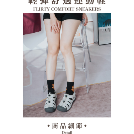
１．透過由恩沛科技股份有限公司提供之「AFTEE先享後付」服務完成之交
每筆NT$100，滿NT$1,380(含以上)免運費
易，需依本服務之必要範圍內提供個人資料，並將交易相關給付款項請求債
權轉讓予恩沛科技股份有限公司。
郵局(離島專用)
２．關於個人資料處理事宜，請瀏覽以下網址：
每筆NT$125，滿NT$1,380(含以上)免運費
https://aftee.tw/terms/#terms3
３．未成年的使用者請事先徵得法定代理人或監護人之同意方可使用
海外宅配（貨到付運費）
查看運費
「AFTEE先享後付」，若未經同意申辦者引起之損失，本公司不負相關責
任。
４．使用「AFTEE先享後付」時，將依據個別帳號之用戶狀況，依本公司即
時審查核予不同之上限額度；若仍有額度不足之情形，本公司將視審查結果
請求用戶進行身份認證。
５．嚴禁一人註冊多個帳號或使用他人資訊註冊。若發現惡意使用之情形，
恩沛科技股份有限公司將有權停止該用戶之使用額度並採取法律行動。