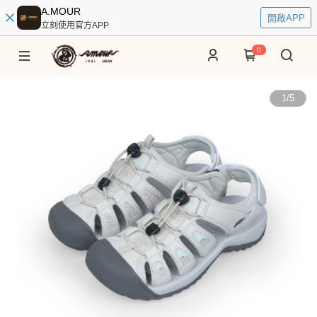
A.MOUR
開啟APP
立刻使用官方APP
0
1
/
5