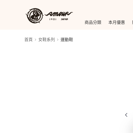
商品分類
本月優惠
首頁
女鞋系列
運動鞋