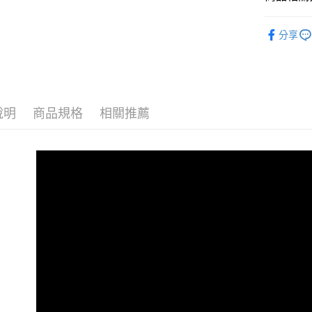
付款後全
２．訂單
３．收到繳
女鞋系列
每筆NT$6
／ATM／
分享
※ 請注意
寬版舒適
7-11取貨
絡購買商品
情侶鞋專區
先享後付
每筆NT$6
※ 交易是
熱銷補貨到
是否繳費成
付款後7-1
付客戶支
說明
商品規格
相關推薦
每筆NT$6
【注意事
郵局
１．透過由
交易，需
每筆NT$1
求債權轉
２．關於
郵局(離島
https://aft
每筆NT$1
３．未成
「AFTE
海外宅配
任。
４．使用「
即時審查
結果請求
５．嚴禁
形，恩沛
動。