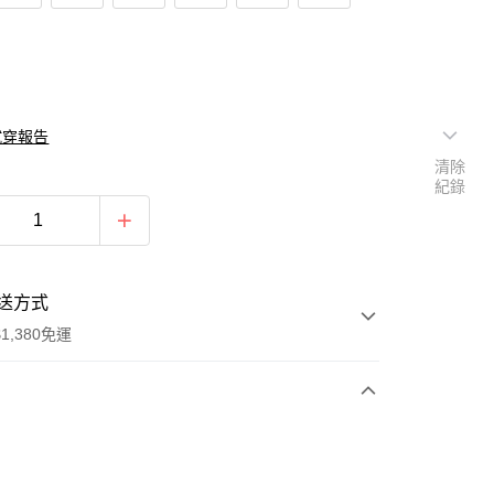
試穿報告
清除
紀錄
送方式
1,380免運
次付款
期付款