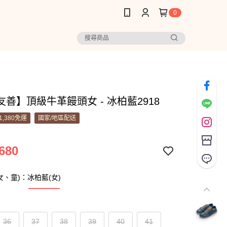
0
善】頂級牛革饅頭女 - 冰柏藍2918
1,380免運
國家/地區配送
680
女、童)：冰柏藍(女)
36
37
38
39
40
41