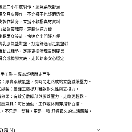
0 利率 每期
NT$893
21家銀行
級進口小牛皮製作，透氣柔軟舒適
庫商業銀行
第一商業銀行
用全真皮製作，不穿襪子也舒適透氣
付款
業銀行
彰化商業銀行
皮製作鞋身，立挺不軟榻真材實料
業儲蓄銀行
台北富邦商業銀行
力鬆緊帶鞋帶，穿脫快速方便
華商業銀行
兆豐國際商業銀行
後踩兩穿設計，快速穿出門好方便
小企業銀行
台中商業銀行
實乳膠氣墊鞋墊，打造舒適耐走氣墊鞋
台灣）商業銀行
華泰商業銀行
業銀行
遠東國際商業銀行
活動式鞋墊，定期更換清理告別腳臭
業銀行
永豐商業銀行
滑合成橡膠大底，走起路來安心穩定
業銀行
星展（台灣）商業銀行
際商業銀行
中國信託商業銀行
享後付
手工鞋 – 專為舒適耐走而生
天信用卡公司
不累：厚實柔軟氣墊，長時間走路或站立能減緩壓力。
FTEE先享後付」】
先享後付是「在收到商品之後才付款」的支付方式。 讓您購物簡單
手工縫製：嚴謹工藝提升鞋款耐久性與支撐力。
心！
吸震效果：有效分散腳部與膝蓋壓力，走路更輕鬆。
：不需註冊會員、不需綁卡、不需儲值。
：只要手機號碼，簡訊認證，即可結帳。
與質感兼具：每日通勤、工作或休閒穿搭都百搭。
：先確認商品／服務後，再付款。
兒，不只是一雙鞋，更是一種 舒適長久的生活體驗。
付款
EE先享後付」結帳流程】
0，滿NT$1,380(含以上)免運費
方式選擇「AFTEE先享後付」後，將跳轉至「AFTEE先享後
頁面，進行簡訊認證並確認金額後，即可完成結帳。
類 (4)