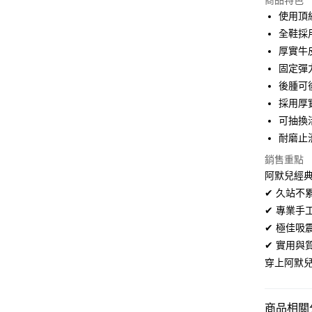
商品特色
3 期 
使用頂
合作金
全鞋採
超商取貨
華南商
厚實牛
LINE Pay
上海商
固定彈
國泰世
後腫可
Apple Pay
臺灣中
採用厚
匯豐（
街口支付
聯邦商
可抽換
元大商
悠遊付
耐磨止
玉山商
銷售重點
台新國
AFTEE先
阿默兒經典
台灣樂
相關說明
✔ 久站
【關於「A
ATM付款
AFTEE
✔ 專業
便利好安
✔ 極佳
１．簡單
２．便利
✔ 實用
運送方式
３．安心
穿上阿默
全家取貨
【「AFT
每筆NT$6
１．於結帳
付」結帳
商品相關分