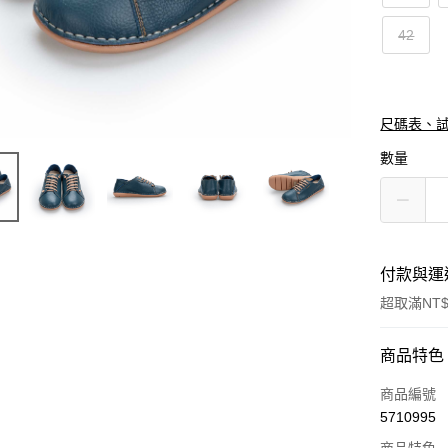
42
尺碼表、
數量
付款與運
超取滿NT$
付款方式
商品特色
信用卡一
商品編號
5710995
信用卡分