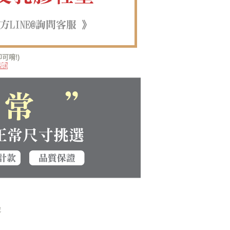
可唷!)
號)
脫