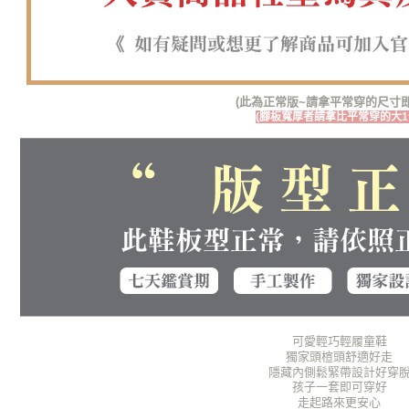
(此為正常版~請拿平常穿的尺寸即
(腳板寬厚者請拿比平常穿的大1
可愛輕巧輕履童鞋
獨家頭楦頭舒適好走
隱藏內側鬆緊帶設計好穿
孩子一套即可穿好
走起路來更安心