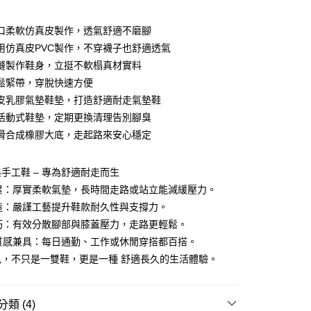
期付款
0 利率 每期
NT$393
21家銀行
口柔軟仿真皮製作，透氣舒適不磨腳
庫商業銀行
第一商業銀行
用仿真皮PVC製作，不穿襪子也舒適透氣
付款
業銀行
彰化商業銀行
縫製作鞋身，立挺不軟榻真材實料
業儲蓄銀行
台北富邦商業銀行
鬆緊帶，穿脫快速方便
華商業銀行
兆豐國際商業銀行
皮乳膠氣墊鞋墊，打造舒適耐走氣墊鞋
小企業銀行
台中商業銀行
活動式鞋墊，定期更換清理告別腳臭
台灣）商業銀行
華泰商業銀行
業銀行
遠東國際商業銀行
滑合成橡膠大底，走起路來安心穩定
業銀行
永豐商業銀行
業銀行
星展（台灣）商業銀行
手工鞋 – 專為舒適耐走而生
際商業銀行
中國信託商業銀行
享後付
不累：厚實柔軟氣墊，長時間走路或站立能減緩壓力。
天信用卡公司
造：嚴謹工藝提升鞋款耐久性與支撐力。
FTEE先享後付」】
先享後付是「在收到商品之後才付款」的支付方式。 讓您購物簡單
輕巧：有效分散腳部與膝蓋壓力，走路更輕鬆。
心！
與質感兼具：每日通勤、工作或休閒穿搭都百搭。
：不需註冊會員、不需綁卡、不需儲值。
：只要手機號碼，簡訊認證，即可結帳。
兒，不只是一雙鞋，更是一種 舒適長久的生活體驗。
：先確認商品／服務後，再付款。
付款
EE先享後付」結帳流程】
類 (4)
0，滿NT$1,380(含以上)免運費
方式選擇「AFTEE先享後付」後，將跳轉至「AFTEE先享後