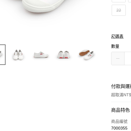
22
尺碼表
數量
付款與運
超取滿NT$
付款方式
商品特色
信用卡一
商品編號
7000355