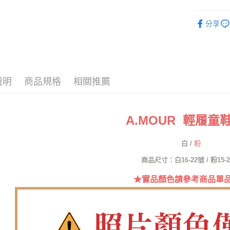
付」結帳
童鞋系列
付款後全
２．訂單
分享
３．收到繳
每筆NT$6
人氣商品
／ATM／
※ 請注意
舒適柔軟
7-11取貨
絡購買商品
先享後付
每筆NT$6
舒適😆親
※ 交易是
說明
商品規格
相關推薦
是否繳費成
付款後7-1
付客戶支
每筆NT$6
【注意事
郵局
A.MOUR 輕履童鞋 
１．透過由
交易，需
每筆NT$1
求債權轉
白
/
粉
２．關於
郵局(離島
https://aft
商品尺寸：白16-22號 / 粉15-
每筆NT$1
３．未成
「AFTE
★實品顏色請參考商品單
海外宅配
任。
４．使用「
即時審查
結果請求
５．嚴禁
形，恩沛