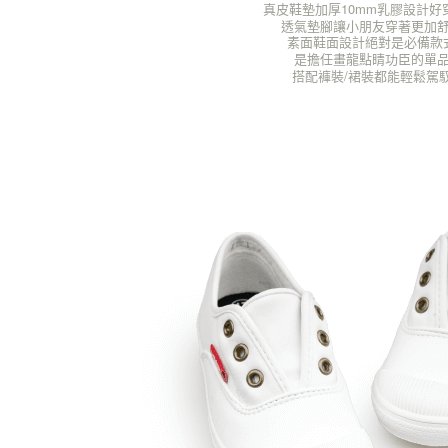
真皮鞋墊加厚10mm乳膠設計好
透氣墊腳讓小朋友穿著更加
素面鞋面設計絕對是必備款
是擔任畫龍點睛功臣的單
搭配褲裝/裙裝都能輕鬆駕