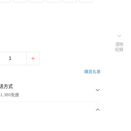
清除
紀錄
購買名單
送方式
1,380免運
次付款