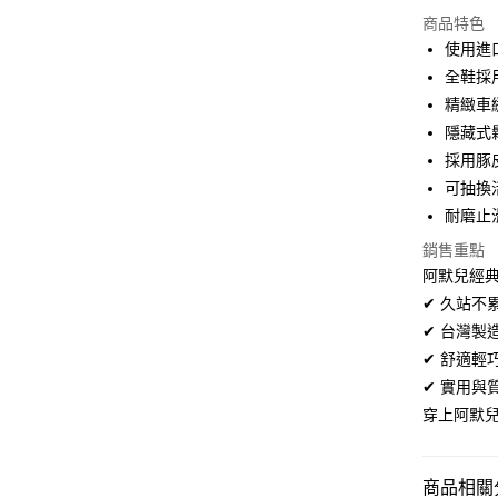
信用卡分
商品特色
3 期 
使用進
合作金
全鞋採
超商取貨
華南商
精緻車
LINE Pay
上海商
隱藏式
國泰世
採用豚
Apple Pay
臺灣中
可抽換
匯豐（
街口支付
聯邦商
耐磨止
元大商
悠遊付
銷售重點
玉山商
阿默兒經典
台新國
AFTEE先
✔ 久站
台灣樂
相關說明
✔ 台灣製
【關於「A
ATM付款
AFTEE
✔ 舒適
便利好安
✔ 實用
１．簡單
２．便利
穿上阿默
運送方式
３．安心
全家取貨
【「AFT
商品相關分
每筆NT$6
１．於結帳