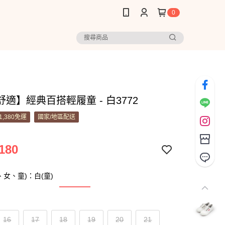
0
適】經典百搭輕履童 - 白3772
1,380免運
國家/地區配送
180
、女、童)：白(童)
16
17
18
19
20
21