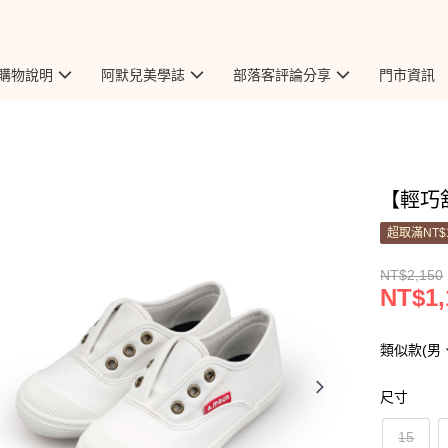
購物說明
阿默兒美學誌
部落客評論分享
門市資訊
【輕巧舒
超取滿NT$
NT$2,150
NT$1,
類似款(男
尺寸
15