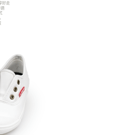
穿好走
舒適
式
品
馭