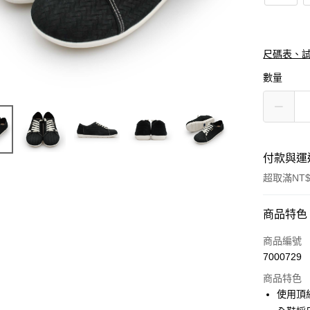
尺碼表、
數量
付款與運
超取滿NT$
付款方式
商品特色
信用卡一
商品編號
7000729
信用卡分
商品特色
3 期 
使用頂
合作金