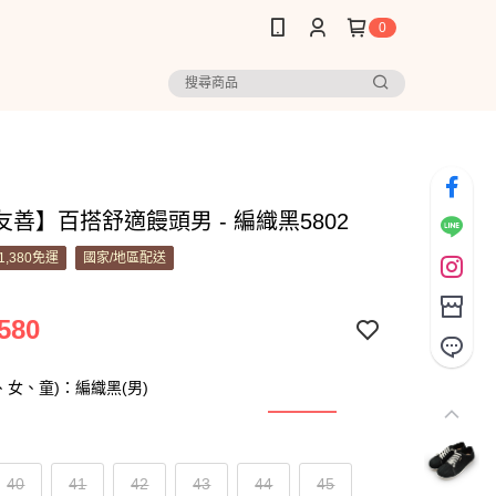
0
善】百搭舒適饅頭男 - 編織黑5802
1,380免運
國家/地區配送
580
、女、童)：編織黑(男)
40
41
42
43
44
45