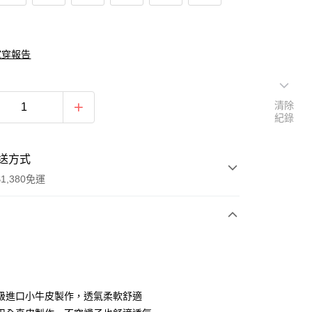
試穿報告
清除
紀錄
送方式
1,380免運
次付款
期付款
0 利率 每期
NT$860
21家銀行
級進口小牛皮製作，透氣柔軟舒適
庫商業銀行
第一商業銀行