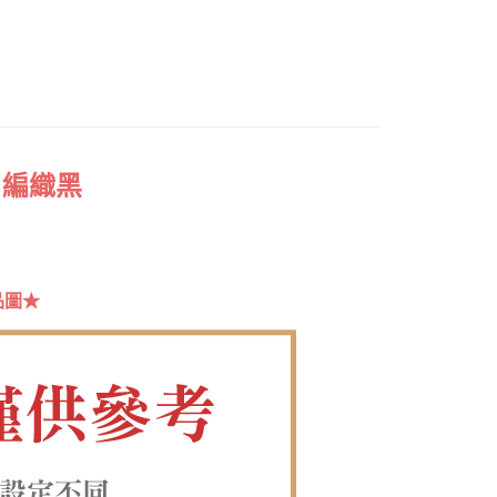
網路銀行／等多元方式進行付款，方視為交易完成。
：結帳手續完成當下不需立刻繳費，但若您需要取消訂單，請聯
❤️
付款
的店家。未經商家同意取消之訂單仍視為有效，需透過AFTEE
繳納相關費用。
0，滿NT$1,380(含以上)免運費
否成功請以「AFTEE先享後付 」之結帳頁面顯示為準，若有關於
功／繳費後需取消欲退款等相關疑問，請聯繫「AFTEE先享後
1取貨
援中心」
https://netprotections.freshdesk.com/support/home
0，滿NT$1,380(含以上)免運費
項】
- 編織黑
恩沛科技股份有限公司提供之「AFTEE先享後付」服務完成之
依本服務之必要範圍內提供個人資料，並將交易相關給付款項請
00，滿NT$1,380(含以上)免運費
讓予恩沛科技股份有限公司。
個人資料處理事宜，請瀏覽以下網址：
專用)
ee.tw/terms/#terms3
25，滿NT$1,380(含以上)免運費
年的使用者請事先徵得法定代理人或監護人之同意方可使用
品圖★
E先享後付」，若未經同意申辦者引起之損失，本公司不負相關責
（貨到付運費）
查看運費
AFTEE先享後付」時，將依據個別帳號之用戶狀況，依本公司
核予不同之上限額度；若仍有額度不足之情形，本公司將視審查
用戶進行身份認證。
一人註冊多個帳號或使用他人資訊註冊。若發現惡意使用之情
科技股份有限公司將有權停止該用戶之使用額度並採取法律行