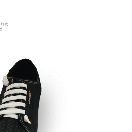
加舒適
式
品