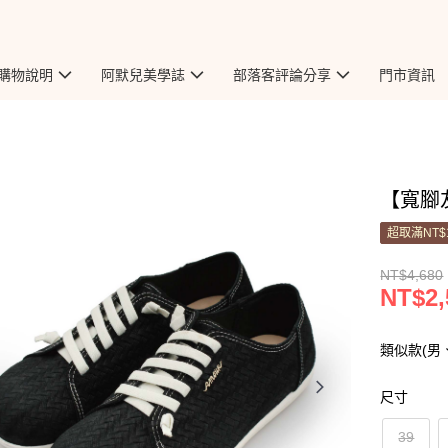
購物說明
阿默兒美學誌
部落客評論分享
門市資訊
【寬腳友
超取滿NT$
NT$4,680
NT$2,
類似款(男
尺寸
39