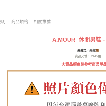
／ATM／
※ 請注意
情侶鞋專區
7-11取貨
絡購買商品
先享後付
每筆NT$6
※ 交易是
說明
商品規格
相關推薦
是否繳費成
付款後7-1
付客戶支
每筆NT$6
【注意事
郵局
A.MOUR 休閒男鞋 
１．透過由
交易，需
每筆NT$1
求債權轉
編織黑
/ 編織
咖
２．關於
郵局(離島
https://aft
商品尺寸：39-45號
每筆NT$1
３．未成
★實品顏色請參考商品單
「AFTE
海外宅配
任。
４．使用「
即時審查
結果請求
５．嚴禁
形，恩沛
動。