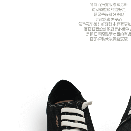
帥氣百搭寬版饅頭男鞋
獨家頭楦頭舒適好走
鬆緊帶設計好穿脫
走起路來更安心
氣墊鞋墊設計好穿好走
穿著更
百搭鞋面設計絕對是必備款
是擔任畫龍點睛功臣的單
搭配褲裝就能輕鬆駕馭