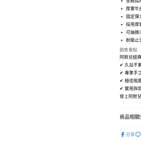
全鞋採
超商取貨
華南商
厚實牛
LINE Pay
上海商
固定彈
國泰世
採用厚
Apple Pay
臺灣中
可抽換
匯豐（
街口支付
聯邦商
耐磨止
元大商
悠遊付
銷售重點
玉山商
阿默兒經典
台新國
AFTEE先
✔ 久站
台灣樂
相關說明
✔ 專業
【關於「A
ATM付款
AFTEE
✔ 極佳
便利好安
✔ 實用
１．簡單
２．便利
穿上阿默
運送方式
３．安心
全家取貨
【「AFT
商品相關分
每筆NT$6
１．於結帳
付」結帳
男鞋系列
付款後全
２．訂單
分享
３．收到繳
每筆NT$6
寬版舒適