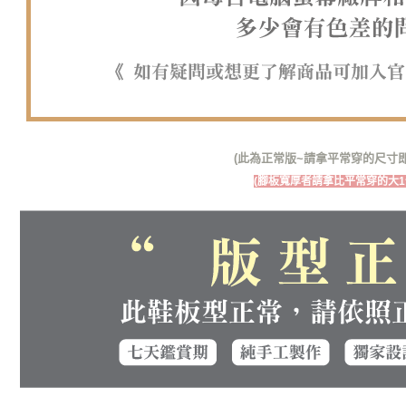
(此為正常版~請拿平常穿的尺寸即
(腳板寬厚者請拿比平常穿的大1