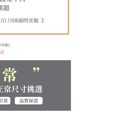
可唷!)
號)