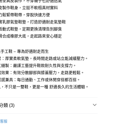
用全真皮製作，不穿襪子也舒適透氣
付款
業銀行
彰化商業銀行
皮製作鞋身，立挺不軟榻真材實料
業儲蓄銀行
台北富邦商業銀行
力鬆緊帶鞋帶，穿脫快速方便
華商業銀行
兆豐國際商業銀行
實乳膠氣墊鞋墊，打造舒適耐走氣墊鞋
小企業銀行
台中商業銀行
活動式鞋墊，定期更換清理告別腳臭
台灣）商業銀行
華泰商業銀行
業銀行
遠東國際商業銀行
滑合成橡膠大底，走起路來安心穩定
業銀行
永豐商業銀行
業銀行
星展（台灣）商業銀行
手工鞋 – 專為舒適耐走而生
際商業銀行
中國信託商業銀行
享後付
不累：厚實柔軟氣墊，長時間走路或站立能減緩壓力。
天信用卡公司
手工縫製：嚴謹工藝提升鞋款耐久性與支撐力。
FTEE先享後付」】
先享後付是「在收到商品之後才付款」的支付方式。 讓您購物簡單
吸震效果：有效分散腳部與膝蓋壓力，走路更輕鬆。
心！
與質感兼具：每日通勤、工作或休閒穿搭都百搭。
：不需註冊會員、不需綁卡、不需儲值。
：只要手機號碼，簡訊認證，即可結帳。
兒，不只是一雙鞋，更是一種 舒適長久的生活體驗。
：先確認商品／服務後，再付款。
付款
EE先享後付」結帳流程】
類 (3)
0，滿NT$1,380(含以上)免運費
方式選擇「AFTEE先享後付」後，將跳轉至「AFTEE先享後
頁面，進行簡訊認證並確認金額後，即可完成結帳。
饅頭鞋
家取貨
成立數日內，您將收到繳費通知簡訊。
客服
費通知簡訊後14天內，點擊此簡訊中的連結，可透過四大超商
0，滿NT$1,380(含以上)免運費
饅頭鞋系列