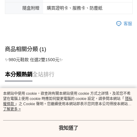
隨盒附贈
購買證明卡、服務卡、防塵紙
客服
商品相關分類 (1)
✨980元鞋款 任選2雙1500元✨
本分類熱銷
全站排行
本網站中使用 cookie，欲查詢有關本網站使用 cookie 方式之詳情，及若您不希
熱門標籤
望在電腦上使用 cookie 時應如何變更電腦的 cookie 設定，請參閱本網站「
隱私
權條款
」之 Cookie 聲明。您繼續使用本網站即表示您同意本公司得按本網站使
用條款之 Cookie 聲明使用 cookie。
了解更多 >
我知道了