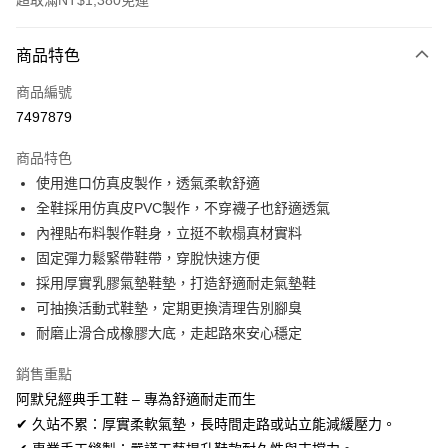
超取滿NT$1,380免運
付款方式
商品特色
信用卡一次付款
商品編號
信用卡分期付款
7497879
3 期 0 利率 每期
NT$326
21家銀行
商品特色
合作金庫商業銀行
第一商業銀行
超商取貨付款
使用進口仿真皮製作，透氣柔軟舒適
華南商業銀行
彰化商業銀行
全鞋採用仿真皮PVC製作，不穿襪子也舒適透氣
LINE Pay
上海商業儲蓄銀行
台北富邦商業銀行
國泰世華商業銀行
兆豐國際商業銀行
內裡貼布料製作鞋身，立挺不軟榻真材實料
Apple Pay
臺灣中小企業銀行
台中商業銀行
固定彈力鬆緊帶鞋帶，穿脫快速方便
匯豐（台灣）商業銀行
華泰商業銀行
採用厚實乳膠氣墊鞋墊，打造舒適耐走氣墊鞋
街口支付
聯邦商業銀行
遠東國際商業銀行
可抽換活動式鞋墊，定期更換清理告別腳臭
元大商業銀行
永豐商業銀行
悠遊付
耐磨止滑合成橡膠大底，走起路來安心穩定
玉山商業銀行
星展（台灣）商業銀行
台新國際商業銀行
中國信託商業銀行
AFTEE先享後付
銷售重點
台灣樂天信用卡公司
相關說明
阿默兒經典手工鞋 – 專為舒適耐走而生
【關於「AFTEE先享後付」】
ATM付款
✔ 久站不累：厚實柔軟氣墊，長時間走路或站立能減緩壓力。
AFTEE先享後付是「在收到商品之後才付款」的支付方式。 讓您購物簡單
便利好安心！