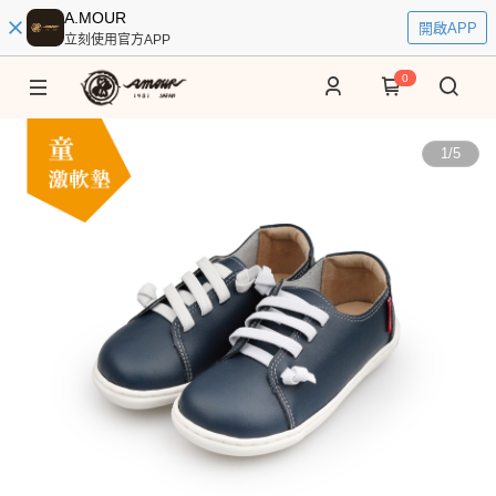
A.MOUR
開啟APP
立刻使用官方APP
0
1
/
5