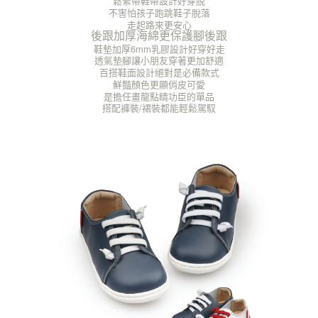
鬆緊帶鞋帶設計好穿脫
不害怕孩子跑跳鞋子脫落
走起路來更安心
後跟加厚海綿更保護腳後跟
鞋墊加厚6mm乳膠設計好穿好走
透氣墊腳讓小朋友穿著更加舒適
百搭鞋面設計絕對是必備款式
鮮豔顏色更顯俏皮可愛
是擔任畫龍點睛功臣的單品
搭配褲裝/裙裝都能輕鬆駕馭