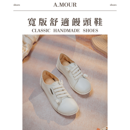
每筆NT$125，滿NT$1,380(含以上)免運費
https://aftee.tw/terms/#terms3
３．未成年的使用者請事先徵得法定代理人或監護人之同意方可使用
海外宅配（貨到付運費）
查看運費
「AFTEE先享後付」，若未經同意申辦者引起之損失，本公司不負相關責
任。
４．使用「AFTEE先享後付」時，將依據個別帳號之用戶狀況，依本公司即
時審查核予不同之上限額度；若仍有額度不足之情形，本公司將視審查結果
請求用戶進行身份認證。
５．嚴禁一人註冊多個帳號或使用他人資訊註冊。若發現惡意使用之情形，
恩沛科技股份有限公司將有權停止該用戶之使用額度並採取法律行動。