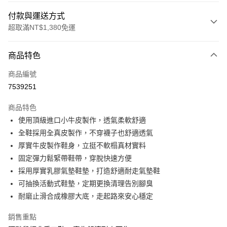
付款與運送方式
超取滿NT$1,380免運
付款方式
商品特色
信用卡一次付款
商品編號
信用卡分期付款
7539251
3 期 0 利率 每期
NT$893
21家銀行
商品特色
合作金庫商業銀行
第一商業銀行
超商取貨付款
使用頂級進口小牛皮製作，透氣柔軟舒適
華南商業銀行
彰化商業銀行
全鞋採用全真皮製作，不穿襪子也舒適透氣
LINE Pay
上海商業儲蓄銀行
台北富邦商業銀行
國泰世華商業銀行
兆豐國際商業銀行
厚實牛皮製作鞋身，立挺不軟榻真材實料
Apple Pay
臺灣中小企業銀行
台中商業銀行
固定彈力鬆緊帶鞋帶，穿脫快速方便
匯豐（台灣）商業銀行
華泰商業銀行
採用厚實乳膠氣墊鞋墊，打造舒適耐走氣墊鞋
街口支付
聯邦商業銀行
遠東國際商業銀行
可抽換活動式鞋墊，定期更換清理告別腳臭
元大商業銀行
永豐商業銀行
悠遊付
耐磨止滑合成橡膠大底，走起路來安心穩定
玉山商業銀行
星展（台灣）商業銀行
台新國際商業銀行
中國信託商業銀行
AFTEE先享後付
銷售重點
台灣樂天信用卡公司
相關說明