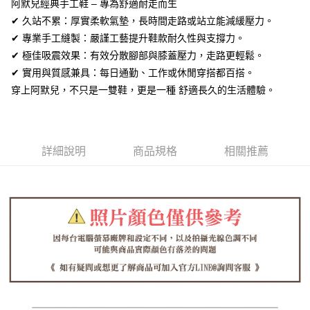
阿默兒經典手工鞋 – 專為舒適耐走而生
【關於「AFTEE先享後付」】
ATM付款
✔ 久站不累：厚實柔軟氣墊，長時間走路或站立能減緩壓力。
AFTEE先享後付是「在收到商品之後才付款」的支付方式。 讓您購物簡單
便利好安心！
✔ 專業手工縫製：嚴謹工藝提升鞋款耐久性與支撐力。
１．簡單：不需註冊會員、不需綁卡、不需儲值。
運送方式
✔ 極佳吸震效果：有效分散腳部與膝蓋壓力，走路更輕鬆。
２．便利：只要手機號碼，簡訊認證，即可結帳。
３．安心：先確認商品／服務後，再付款。
✔ 實用與質感兼具：每日通勤、工作或休閒穿搭都百搭。
全家取貨付款
穿上阿默兒，不只是一雙鞋，更是一種 舒適長久的生活體驗。
每筆NT$60，滿NT$1,380(含以上)免運費
【「AFTEE先享後付」結帳流程】
１．於結帳方式選擇「AFTEE先享後付」後，將跳轉至「AFTEE先享後付」
付款後全家取貨
結帳頁面，進行簡訊認證並確認金額後，即可完成結帳。
２．訂單成立數日內，您將收到繳費通知簡訊。
每筆NT$60，滿NT$1,380(含以上)免運費
３．收到繳費通知簡訊後14天內，點擊此簡訊中的連結，可透過四大超商／
詳細說明
商品規格
相關推薦
ATM／網路銀行／等多元方式進行付款，方視為交易完成。
7-11取貨付款
※ 請注意：結帳手續完成當下不需立刻繳費，但若您需要取消訂單，請聯絡
每筆NT$60，滿NT$1,380(含以上)免運費
購買商品的店家。未經商家同意取消之訂單仍視為有效，需透過AFTEE先享
後付繳納相關費用。
付款後7-11取貨
※ 交易是否成功請以「AFTEE先享後付 」之結帳頁面顯示為準，若有關於
是否繳費成功／繳費後需取消欲退款等相關疑問，請聯繫「AFTEE先享後付
每筆NT$60，滿NT$1,380(含以上)免運費
客戶支援中心」
https://netprotections.freshdesk.com/support/home
郵局
【注意事項】
１．透過由恩沛科技股份有限公司提供之「AFTEE先享後付」服務完成之交
每筆NT$100，滿NT$1,380(含以上)免運費
易，需依本服務之必要範圍內提供個人資料，並將交易相關給付款項請求債
權轉讓予恩沛科技股份有限公司。
郵局(離島專用)
２．關於個人資料處理事宜，請瀏覽以下網址：