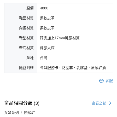
原價
4880
鞋面材質
柔軟皮革
內裡材質
柔軟皮革
鞋墊材質
豚皮加上17mm乳膠材質
鞋底材質
橡膠大底
產地
台灣
隨盒附贈
會員服務卡、防塵套、乳膠墊、原廠鞋油
客服
商品相關分類 (3)
查看全部
女鞋系列
饅頭鞋