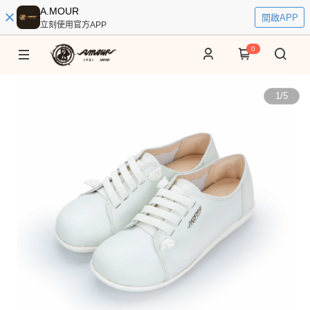
A.MOUR
開啟APP
立刻使用官方APP
0
1
/
5