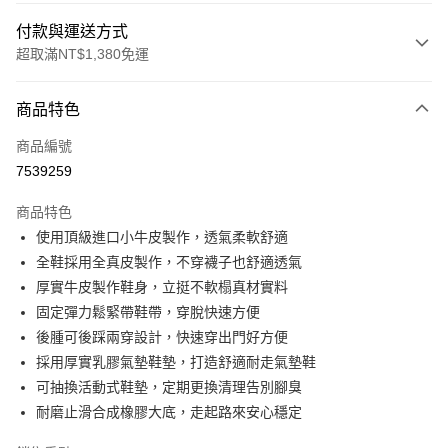
付款與運送方式
超取滿NT$1,380免運
付款方式
商品特色
信用卡一次付款
商品編號
信用卡分期付款
7539259
3 期 0 利率 每期
NT$893
21家銀行
商品特色
合作金庫商業銀行
第一商業銀行
超商取貨付款
使用頂級進口小牛皮製作，透氣柔軟舒適
華南商業銀行
彰化商業銀行
全鞋採用全真皮製作，不穿襪子也舒適透氣
LINE Pay
上海商業儲蓄銀行
台北富邦商業銀行
國泰世華商業銀行
兆豐國際商業銀行
厚實牛皮製作鞋身，立挺不軟榻真材實料
Apple Pay
臺灣中小企業銀行
台中商業銀行
固定彈力鬆緊帶鞋帶，穿脫快速方便
匯豐（台灣）商業銀行
華泰商業銀行
後腫可後踩兩穿設計，快速穿出門好方便
街口支付
聯邦商業銀行
遠東國際商業銀行
採用厚實乳膠氣墊鞋墊，打造舒適耐走氣墊鞋
元大商業銀行
永豐商業銀行
悠遊付
可抽換活動式鞋墊，定期更換清理告別腳臭
玉山商業銀行
星展（台灣）商業銀行
耐磨止滑合成橡膠大底，走起路來安心穩定
台新國際商業銀行
中國信託商業銀行
AFTEE先享後付
台灣樂天信用卡公司
相關說明