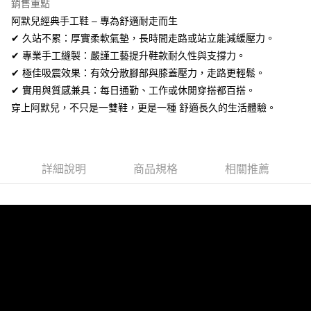
銷售重點
【關於「AFTEE先享後付」】
ATM付款
阿默兒經典手工鞋 – 專為舒適耐走而生
AFTEE先享後付是「在收到商品之後才付款」的支付方式。 讓您購物簡單
便利好安心！
✔ 久站不累：厚實柔軟氣墊，長時間走路或站立能減緩壓力。
１．簡單：不需註冊會員、不需綁卡、不需儲值。
運送方式
✔ 專業手工縫製：嚴謹工藝提升鞋款耐久性與支撐力。
２．便利：只要手機號碼，簡訊認證，即可結帳。
３．安心：先確認商品／服務後，再付款。
✔ 極佳吸震效果：有效分散腳部與膝蓋壓力，走路更輕鬆。
全家取貨付款
✔ 實用與質感兼具：每日通勤、工作或休閒穿搭都百搭。
每筆NT$60，滿NT$1,380(含以上)免運費
【「AFTEE先享後付」結帳流程】
穿上阿默兒，不只是一雙鞋，更是一種 舒適長久的生活體驗。
１．於結帳方式選擇「AFTEE先享後付」後，將跳轉至「AFTEE先享後付」
付款後全家取貨
結帳頁面，進行簡訊認證並確認金額後，即可完成結帳。
２．訂單成立數日內，您將收到繳費通知簡訊。
每筆NT$60，滿NT$1,380(含以上)免運費
３．收到繳費通知簡訊後14天內，點擊此簡訊中的連結，可透過四大超商／
ATM／網路銀行／等多元方式進行付款，方視為交易完成。
7-11取貨付款
詳細說明
商品規格
相關推薦
※ 請注意：結帳手續完成當下不需立刻繳費，但若您需要取消訂單，請聯絡
每筆NT$60，滿NT$1,380(含以上)免運費
購買商品的店家。未經商家同意取消之訂單仍視為有效，需透過AFTEE先享
後付繳納相關費用。
付款後7-11取貨
※ 交易是否成功請以「AFTEE先享後付 」之結帳頁面顯示為準，若有關於
是否繳費成功／繳費後需取消欲退款等相關疑問，請聯繫「AFTEE先享後付
每筆NT$60，滿NT$1,380(含以上)免運費
客戶支援中心」
https://netprotections.freshdesk.com/support/home
郵局
【注意事項】
１．透過由恩沛科技股份有限公司提供之「AFTEE先享後付」服務完成之交
每筆NT$100，滿NT$1,380(含以上)免運費
易，需依本服務之必要範圍內提供個人資料，並將交易相關給付款項請求債
權轉讓予恩沛科技股份有限公司。
郵局(離島專用)
２．關於個人資料處理事宜，請瀏覽以下網址：