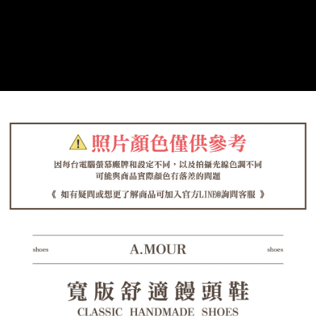
每筆NT$125，滿NT$1,380(含以上)免運費
https://aftee.tw/terms/#terms3
３．未成年的使用者請事先徵得法定代理人或監護人之同意方可使用
海外宅配（貨到付運費）
查看運費
「AFTEE先享後付」，若未經同意申辦者引起之損失，本公司不負相關責
任。
４．使用「AFTEE先享後付」時，將依據個別帳號之用戶狀況，依本公司即
時審查核予不同之上限額度；若仍有額度不足之情形，本公司將視審查結果
請求用戶進行身份認證。
５．嚴禁一人註冊多個帳號或使用他人資訊註冊。若發現惡意使用之情形，
恩沛科技股份有限公司將有權停止該用戶之使用額度並採取法律行動。