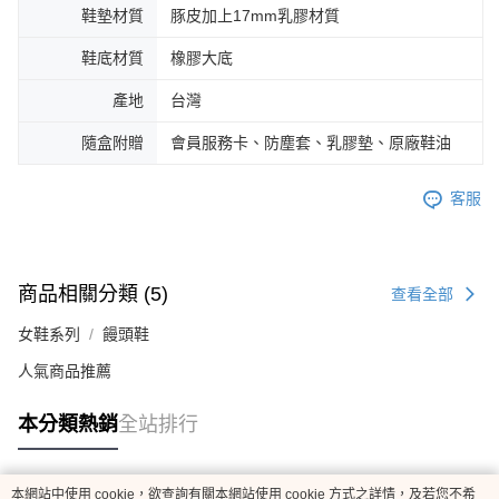
鞋墊材質
豚皮加上17mm乳膠材質
鞋底材質
橡膠大底
產地
台灣
隨盒附贈
會員服務卡、防塵套、乳膠墊、原廠鞋油
客服
商品相關分類 (5)
查看全部
女鞋系列
饅頭鞋
人氣商品推薦
本分類熱銷
全站排行
本網站中使用 cookie，欲查詢有關本網站使用 cookie 方式之詳情，及若您不希