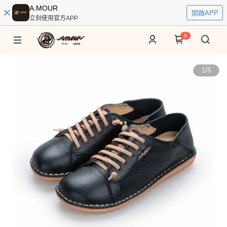
A.MOUR
開啟APP
立刻使用官方APP
0
1
/
5