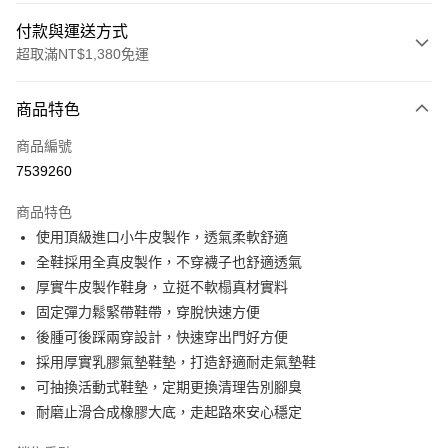
付款與運送方式
超取滿NT$1,380免運
付款方式
商品特色
信用卡一次付款
商品編號
信用卡分期付款
7539260
3 期 0 利率 每期
NT$893
21家銀行
商品特色
合作金庫商業銀行
第一商業銀行
超商取貨付款
使用頂級進口小牛皮製作，透氣柔軟舒適
華南商業銀行
彰化商業銀行
全鞋採用全真皮製作，不穿襪子也舒適透氣
LINE Pay
上海商業儲蓄銀行
台北富邦商業銀行
國泰世華商業銀行
兆豐國際商業銀行
厚實牛皮製作鞋身，立挺不軟榻真材實料
Apple Pay
臺灣中小企業銀行
台中商業銀行
固定彈力鬆緊帶鞋帶，穿脫快速方便
匯豐（台灣）商業銀行
華泰商業銀行
後腫可後踩兩穿設計，快速穿出門好方便
街口支付
聯邦商業銀行
遠東國際商業銀行
採用厚實乳膠氣墊鞋墊，打造舒適耐走氣墊鞋
元大商業銀行
永豐商業銀行
悠遊付
可抽換活動式鞋墊，定期更換清理告別腳臭
玉山商業銀行
星展（台灣）商業銀行
耐磨止滑合成橡膠大底，走起路來安心穩定
台新國際商業銀行
中國信託商業銀行
AFTEE先享後付
台灣樂天信用卡公司
相關說明