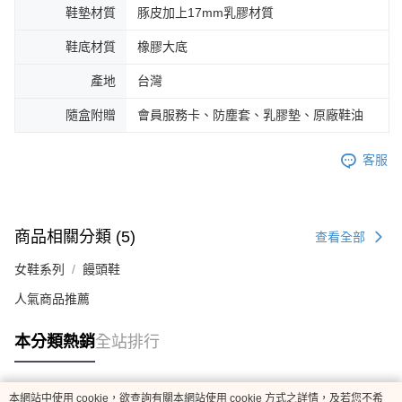
鞋墊材質
豚皮加上17mm乳膠材質
鞋底材質
橡膠大底
產地
台灣
隨盒附贈
會員服務卡、防塵套、乳膠墊、原廠鞋油
客服
商品相關分類 (5)
查看全部
女鞋系列
饅頭鞋
人氣商品推薦
本分類熱銷
全站排行
本網站中使用 cookie，欲查詢有關本網站使用 cookie 方式之詳情，及若您不希