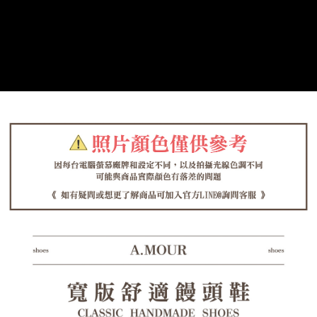
每筆NT$125，滿NT$1,380(含以上)免運費
https://aftee.tw/terms/#terms3
３．未成年的使用者請事先徵得法定代理人或監護人之同意方可使用
海外宅配（貨到付運費）
查看運費
「AFTEE先享後付」，若未經同意申辦者引起之損失，本公司不負相關責
任。
４．使用「AFTEE先享後付」時，將依據個別帳號之用戶狀況，依本公司即
時審查核予不同之上限額度；若仍有額度不足之情形，本公司將視審查結果
請求用戶進行身份認證。
５．嚴禁一人註冊多個帳號或使用他人資訊註冊。若發現惡意使用之情形，
恩沛科技股份有限公司將有權停止該用戶之使用額度並採取法律行動。