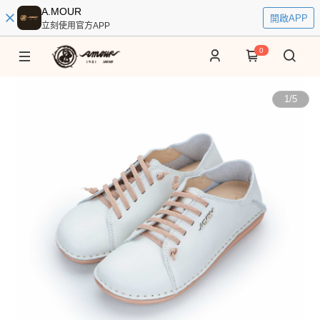
A.MOUR
開啟APP
立刻使用官方APP
0
1
/
5