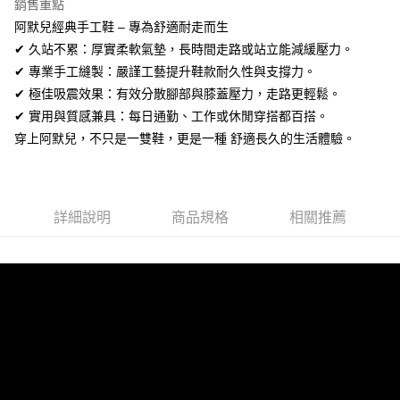
銷售重點
【關於「AFTEE先享後付」】
ATM付款
阿默兒經典手工鞋 – 專為舒適耐走而生
AFTEE先享後付是「在收到商品之後才付款」的支付方式。 讓您購物簡單
便利好安心！
✔ 久站不累：厚實柔軟氣墊，長時間走路或站立能減緩壓力。
１．簡單：不需註冊會員、不需綁卡、不需儲值。
運送方式
✔ 專業手工縫製：嚴謹工藝提升鞋款耐久性與支撐力。
２．便利：只要手機號碼，簡訊認證，即可結帳。
３．安心：先確認商品／服務後，再付款。
✔ 極佳吸震效果：有效分散腳部與膝蓋壓力，走路更輕鬆。
全家取貨付款
✔ 實用與質感兼具：每日通勤、工作或休閒穿搭都百搭。
每筆NT$60，滿NT$1,380(含以上)免運費
【「AFTEE先享後付」結帳流程】
穿上阿默兒，不只是一雙鞋，更是一種 舒適長久的生活體驗。
１．於結帳方式選擇「AFTEE先享後付」後，將跳轉至「AFTEE先享後付」
付款後全家取貨
結帳頁面，進行簡訊認證並確認金額後，即可完成結帳。
２．訂單成立數日內，您將收到繳費通知簡訊。
每筆NT$60，滿NT$1,380(含以上)免運費
３．收到繳費通知簡訊後14天內，點擊此簡訊中的連結，可透過四大超商／
ATM／網路銀行／等多元方式進行付款，方視為交易完成。
7-11取貨付款
詳細說明
商品規格
相關推薦
※ 請注意：結帳手續完成當下不需立刻繳費，但若您需要取消訂單，請聯絡
每筆NT$60，滿NT$1,380(含以上)免運費
購買商品的店家。未經商家同意取消之訂單仍視為有效，需透過AFTEE先享
後付繳納相關費用。
付款後7-11取貨
※ 交易是否成功請以「AFTEE先享後付 」之結帳頁面顯示為準，若有關於
是否繳費成功／繳費後需取消欲退款等相關疑問，請聯繫「AFTEE先享後付
每筆NT$60，滿NT$1,380(含以上)免運費
客戶支援中心」
https://netprotections.freshdesk.com/support/home
郵局
【注意事項】
１．透過由恩沛科技股份有限公司提供之「AFTEE先享後付」服務完成之交
每筆NT$100，滿NT$1,380(含以上)免運費
易，需依本服務之必要範圍內提供個人資料，並將交易相關給付款項請求債
權轉讓予恩沛科技股份有限公司。
郵局(離島專用)
２．關於個人資料處理事宜，請瀏覽以下網址：