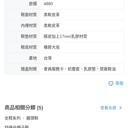
原價
4880
鞋面材質
柔軟皮革
內裡材質
柔軟皮革
鞋墊材質
豚皮加上17mm乳膠材質
鞋底材質
橡膠大底
產地
台灣
隨盒附贈
會員服務卡、防塵套、乳膠墊、原廠鞋油
客服
商品相關分類 (5)
查看全部
女鞋系列
饅頭鞋
舒適😆親子鞋