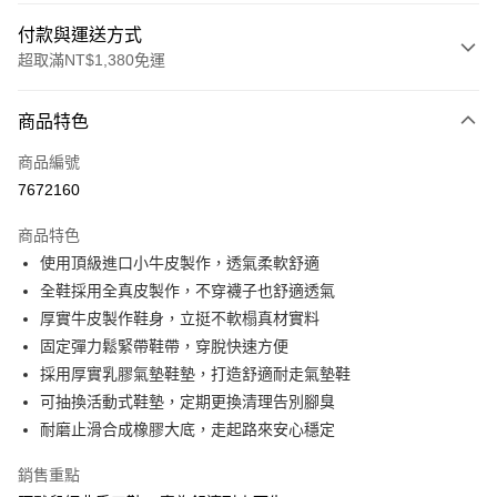
付款與運送方式
超取滿NT$1,380免運
付款方式
商品特色
信用卡一次付款
商品編號
信用卡分期付款
7672160
3 期 0 利率 每期
NT$893
21家銀行
商品特色
合作金庫商業銀行
第一商業銀行
超商取貨付款
使用頂級進口小牛皮製作，透氣柔軟舒適
華南商業銀行
彰化商業銀行
全鞋採用全真皮製作，不穿襪子也舒適透氣
LINE Pay
上海商業儲蓄銀行
台北富邦商業銀行
國泰世華商業銀行
兆豐國際商業銀行
厚實牛皮製作鞋身，立挺不軟榻真材實料
Apple Pay
臺灣中小企業銀行
台中商業銀行
固定彈力鬆緊帶鞋帶，穿脫快速方便
匯豐（台灣）商業銀行
華泰商業銀行
採用厚實乳膠氣墊鞋墊，打造舒適耐走氣墊鞋
街口支付
聯邦商業銀行
遠東國際商業銀行
可抽換活動式鞋墊，定期更換清理告別腳臭
元大商業銀行
永豐商業銀行
悠遊付
耐磨止滑合成橡膠大底，走起路來安心穩定
玉山商業銀行
星展（台灣）商業銀行
台新國際商業銀行
中國信託商業銀行
AFTEE先享後付
銷售重點
台灣樂天信用卡公司
相關說明