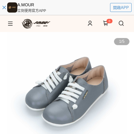
A.MOUR
開啟APP
立刻使用官方APP
0
1
/
5