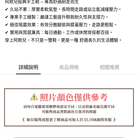
阿默兒經典手工鞋 – 專為舒適耐走而生
【關於「AFTEE先享後付」】
ATM付款
✔ 久站不累：厚實柔軟氣墊，長時間走路或站立能減緩壓力。
AFTEE先享後付是「在收到商品之後才付款」的支付方式。 讓您購物簡單
便利好安心！
✔ 專業手工縫製：嚴謹工藝提升鞋款耐久性與支撐力。
１．簡單：不需註冊會員、不需綁卡、不需儲值。
運送方式
✔ 極佳吸震效果：有效分散腳部與膝蓋壓力，走路更輕鬆。
２．便利：只要手機號碼，簡訊認證，即可結帳。
３．安心：先確認商品／服務後，再付款。
✔ 實用與質感兼具：每日通勤、工作或休閒穿搭都百搭。
全家取貨付款
穿上阿默兒，不只是一雙鞋，更是一種 舒適長久的生活體驗。
每筆NT$60，滿NT$1,380(含以上)免運費
【「AFTEE先享後付」結帳流程】
１．於結帳方式選擇「AFTEE先享後付」後，將跳轉至「AFTEE先享後付」
付款後全家取貨
結帳頁面，進行簡訊認證並確認金額後，即可完成結帳。
２．訂單成立數日內，您將收到繳費通知簡訊。
每筆NT$60，滿NT$1,380(含以上)免運費
３．收到繳費通知簡訊後14天內，點擊此簡訊中的連結，可透過四大超商／
詳細說明
商品規格
相關推薦
ATM／網路銀行／等多元方式進行付款，方視為交易完成。
7-11取貨付款
※ 請注意：結帳手續完成當下不需立刻繳費，但若您需要取消訂單，請聯絡
每筆NT$60，滿NT$1,380(含以上)免運費
購買商品的店家。未經商家同意取消之訂單仍視為有效，需透過AFTEE先享
後付繳納相關費用。
付款後7-11取貨
※ 交易是否成功請以「AFTEE先享後付 」之結帳頁面顯示為準，若有關於
是否繳費成功／繳費後需取消欲退款等相關疑問，請聯繫「AFTEE先享後付
每筆NT$60，滿NT$1,380(含以上)免運費
客戶支援中心」
https://netprotections.freshdesk.com/support/home
郵局
【注意事項】
１．透過由恩沛科技股份有限公司提供之「AFTEE先享後付」服務完成之交
每筆NT$100，滿NT$1,380(含以上)免運費
易，需依本服務之必要範圍內提供個人資料，並將交易相關給付款項請求債
權轉讓予恩沛科技股份有限公司。
郵局(離島專用)
２．關於個人資料處理事宜，請瀏覽以下網址：