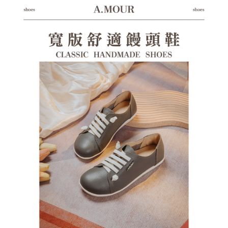
每筆NT$125，滿NT$1,380(含以上)免運費
https://aftee.tw/terms/#terms3
３．未成年的使用者請事先徵得法定代理人或監護人之同意方可使用
海外宅配（貨到付運費）
查看運費
「AFTEE先享後付」，若未經同意申辦者引起之損失，本公司不負相關責
任。
４．使用「AFTEE先享後付」時，將依據個別帳號之用戶狀況，依本公司即
時審查核予不同之上限額度；若仍有額度不足之情形，本公司將視審查結果
請求用戶進行身份認證。
５．嚴禁一人註冊多個帳號或使用他人資訊註冊。若發現惡意使用之情形，
恩沛科技股份有限公司將有權停止該用戶之使用額度並採取法律行動。