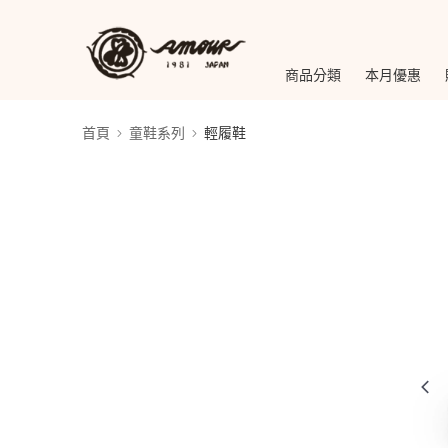
商品分類
本月優惠
首頁
童鞋系列
輕履鞋