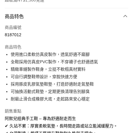
超取滿NT$1,380免運
付款方式
商品特色
信用卡一次付款
商品編號
信用卡分期付款
8187012
3 期 0 利率 每期
NT$326
21家銀行
商品特色
合作金庫商業銀行
第一商業銀行
超商取貨付款
使用進口柔軟仿真皮製作，透氣舒適不磨腳
華南商業銀行
彰化商業銀行
全鞋採用仿真皮PVC製作，不穿襪子也舒適透氣
LINE Pay
上海商業儲蓄銀行
台北富邦商業銀行
國泰世華商業銀行
兆豐國際商業銀行
精緻車縫製作鞋身，立挺不軟榻真材實料
Apple Pay
臺灣中小企業銀行
台中商業銀行
可自行調整鞋帶設計，穿脫快速方便
匯豐（台灣）商業銀行
華泰商業銀行
採用豚皮乳膠氣墊鞋墊，打造舒適耐走氣墊鞋
街口支付
聯邦商業銀行
遠東國際商業銀行
可抽換活動式鞋墊，定期更換清理告別腳臭
元大商業銀行
永豐商業銀行
悠遊付
耐磨止滑合成橡膠大底，走起路來安心穩定
玉山商業銀行
星展（台灣）商業銀行
台新國際商業銀行
中國信託商業銀行
AFTEE先享後付
銷售重點
台灣樂天信用卡公司
相關說明
阿默兒經典手工鞋 – 專為舒適耐走而生
【關於「AFTEE先享後付」】
ATM付款
✔ 久站不累：厚實柔軟氣墊，長時間走路或站立能減緩壓力。
AFTEE先享後付是「在收到商品之後才付款」的支付方式。 讓您購物簡單
便利好安心！