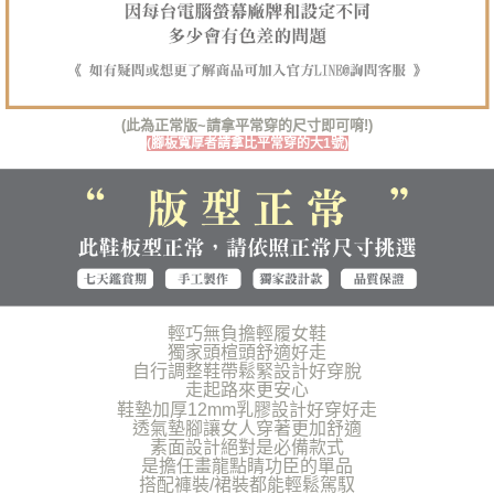
任。
４．使用「AFTEE先享後付」時，將依據個別帳號之用戶狀況，依本公司即
時審查核予不同之上限額度；若仍有額度不足之情形，本公司將視審查結果
請求用戶進行身份認證。
５．嚴禁一人註冊多個帳號或使用他人資訊註冊。若發現惡意使用之情形，
恩沛科技股份有限公司將有權停止該用戶之使用額度並採取法律行動。
(此為正常版~請拿平常穿的尺寸即可唷!)
(腳板寬厚者請拿比平常穿的大1號)
輕巧無負擔輕履女鞋
獨家頭楦頭舒適好走
自行調整鞋帶鬆緊設計好穿脫
走起路來更安心
鞋墊加厚12mm乳膠設計好穿好走
透氣墊腳讓女人穿著更加舒適
素面設計絕對是必備款式
是擔任畫龍點睛功臣的單品
搭配褲裝/裙裝都能輕鬆駕馭