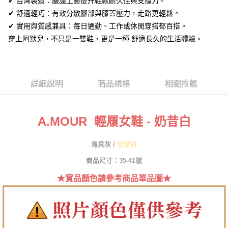
✔ 台灣製造：嚴謹工藝提升鞋款耐久性與支撐力。
１．簡單：不需註冊會員、不需綁卡、不需儲值。
運送方式
✔ 舒適輕巧：有效分散腳部與膝蓋壓力，走路更輕鬆。
２．便利：只要手機號碼，簡訊認證，即可結帳。
３．安心：先確認商品／服務後，再付款。
✔ 實用與質感兼具：每日通勤、工作或休閒穿搭都百搭。
全家取貨付款
穿上阿默兒，不只是一雙鞋，更是一種 舒適長久的生活體驗。
每筆NT$60，滿NT$1,380(含以上)免運費
【「AFTEE先享後付」結帳流程】
１．於結帳方式選擇「AFTEE先享後付」後，將跳轉至「AFTEE先享後付」
付款後全家取貨
結帳頁面，進行簡訊認證並確認金額後，即可完成結帳。
２．訂單成立數日內，您將收到繳費通知簡訊。
每筆NT$60，滿NT$1,380(含以上)免運費
３．收到繳費通知簡訊後14天內，點擊此簡訊中的連結，可透過四大超商／
詳細說明
商品規格
相關推薦
ATM／網路銀行／等多元方式進行付款，方視為交易完成。
7-11取貨付款
※ 請注意：結帳手續完成當下不需立刻繳費，但若您需要取消訂單，請聯絡
每筆NT$60，滿NT$1,380(含以上)免運費
購買商品的店家。未經商家同意取消之訂單仍視為有效，需透過AFTEE先享
後付繳納相關費用。
A.MOUR 輕履女鞋 - 奶昔白
付款後7-11取貨
※ 交易是否成功請以「AFTEE先享後付 」之結帳頁面顯示為準，若有關於
是否繳費成功／繳費後需取消欲退款等相關疑問，請聯繫「AFTEE先享後付
每筆NT$60，滿NT$1,380(含以上)免運費
客戶支援中心」
https://netprotections.freshdesk.com/support/home
海貝灰 /
奶昔白
郵局
商品尺寸：35-41號
【注意事項】
１．透過由恩沛科技股份有限公司提供之「AFTEE先享後付」服務完成之交
每筆NT$100，滿NT$1,380(含以上)免運費
★實品顏色請參考商品單品圖★
易，需依本服務之必要範圍內提供個人資料，並將交易相關給付款項請求債
權轉讓予恩沛科技股份有限公司。
郵局(離島專用)
２．關於個人資料處理事宜，請瀏覽以下網址：
每筆NT$125，滿NT$1,380(含以上)免運費
https://aftee.tw/terms/#terms3
３．未成年的使用者請事先徵得法定代理人或監護人之同意方可使用
海外宅配（貨到付運費）
查看運費
「AFTEE先享後付」，若未經同意申辦者引起之損失，本公司不負相關責