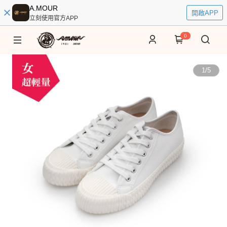
A.MOUR
開啟APP
立刻使用官方APP
0
1
/
5